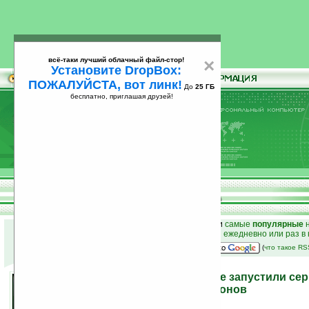
всё-таки лучший облачный файл-стор!
×
Установите DropBox:
ПОЖАЛУЙСТА, вот линк!
До
25 ГБ
бесплатно, приглашая друзей!
Установите
всё-таки лучший облачный файл-стор!
DropBox: ПОЖАЛУЙСТА, вот линк!
До
25
бесплатно, приглашая друзей!
ГБ
к началу раздела новостей
•
лучшие
новости
и
самые
популярные
н
простые
анонсы новостей
на email ежедневно или раз в
наш
на Google:
(
что такое R
«МегаФон» и SPB Software запустили се
телевидения для смартфонов
27.12.2010 19:30
просмотров: сегодня 4, всего 6717