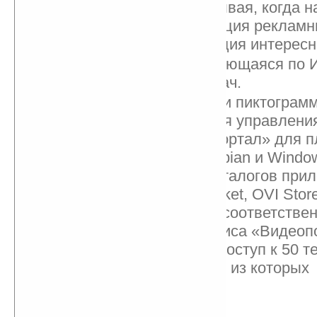
периодически поглядывая, когда н
закончится демонстрация рекламн
продолжится трансляция интересн
Встроенная и обновляющаяся по 
программа телепередач.
Интерфейс с крупными пиктограм
оптимизированный для управлени
Приложение «Видеопортал» для п
(iPhone), Android, Symbian и Wind
можно загрузить из каталогов при
App Store, Android Market, OVI Sto
Marketplace for Mobile соответств
момент в рамках сервиса «Видеоп
пользователи имеют доступ к 50 
каналов, большинство из которых
русскоязычные.