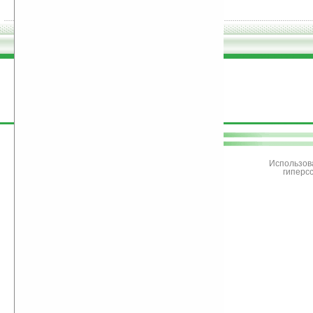
поддержите
Ладошки
Использов
гиперс