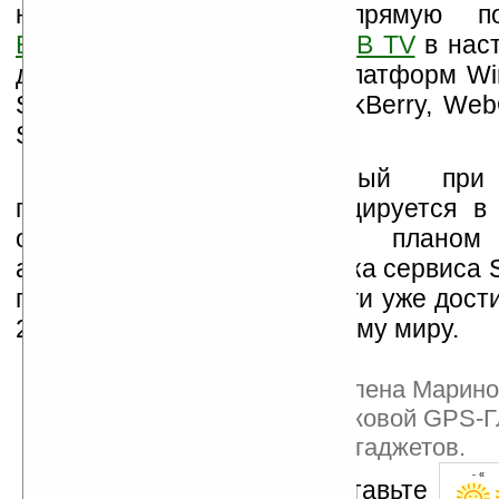
на базе SPB TV напрямую поль
Бесплатное приложение SPB TV
в нас
доступно для мобильных платформ Wi
Symbian, iOS, Android, BlackBerry, W
Samsung bada.
Трафик, затрачиваемый при
потокового видео, тарифицируется в 
операторским тарифным планом 
абонента. С момента запуска сервиса 
году абонентская база услуги уже дости
2 млн. пользователей по всему миру.
Информация предоставлена Марино
экспертом рынка спутниковой GPS
навигации и мобильных гаджетов.
- « 
Оцените новость и оставьте