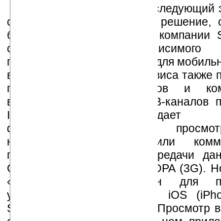
Анонсируемый сегодня следующий э
сервиса «Видеопортал» – решение, 
базе приложения SPB TV компании S
самого крупного независимого р
программного обеспечения для мобиль
в мире. Новый вариант сервиса также 
пользователям смартфонов и ком
возможность просмотра ТВ-каналов п
IP-TV, но обладает рас
функциональностью. Для просмо
необходим смартфон или комм
поддержкой технологий передачи да
GPRS/EDGE или UMTS/HSDPA (3G). Н
«Видеопортала» доступен для по
устройств на платформах iOS (iPhon
Symbian и Windows Phone. Просмотр в