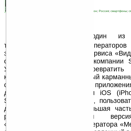
автор новости:
Роман Алексеев
связанные темы:
Spb Software
;
TV
;
МегаФон
;
Россия
;
смартфоны
;
с
телевизор
;
технологии
О
АО «Мегафон», один из 
телекоммуникационных операторо
запускает новую версию сервиса «Вид
основе решения SPB TV компании S
Услуга позволяет превратить
коммуникатор в полноценный карманны
с помощью специального приложения
для операционных систем iOS (iPhon
Symbian и Windows Phone, пользоват
доступ к 50 каналам, большая час
русскоязычные. Первая верс
«Видеопортал» сотового оператора «М