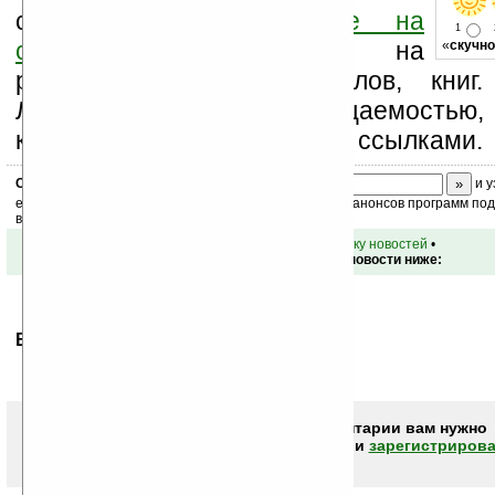
свой комментарий
ниже на
1
странице
,
подпишитесь
на
«
скучно
рассылку новостей, файлов, книг.
Ладошки своей посещаемостью,
коммерческой информации, ссылками.
Скоро
конкурс
с призами! Подпишитесь:
и у
ежедневный или еженедельный дайджест новостей, анонсов программ под 
ваш почтовый ящик.
•
вернуться к списку новостей
•
Обсуждение этой новости ниже:
Ваше мнение будет первым.
Чтобы писать комментарии вам нужно
авторизоваться (войти)
или
зарегистрирова