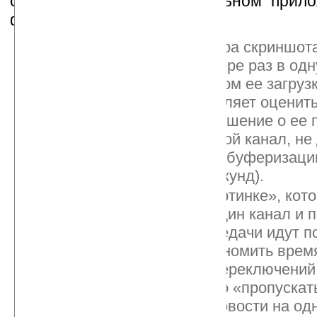
осуществляется в специальном прило
функций которого:
Возможность просмотра скриншот
(обновляется на сервере раз в одн
секунды) перед началом ее загрузк
устройство. Это позволяет оценит
передачи и принять решение о ее 
переключении на другой канал, не
завершения процесса буферизации
среднем несколько секунд).
Режим «картинка в картинке», кот
позволяет смотреть один канал и 
наблюдать, какие передачи идут п
функция помогает экономить время
избегать напрасных переключений.
помощью также можно «пропускать
например, смотреть новости на од