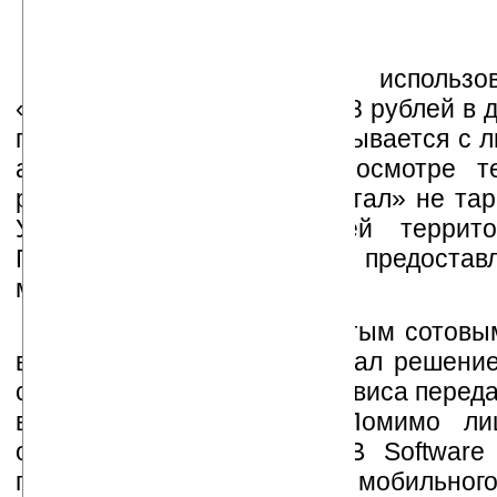
Абонентская плата за использо
«Видеопортал» составляет 8 рублей в д
просмотр телеканалов списывается с л
абонента. Трафик при просмотре т
рамках сервиса «Видеопортал» не тар
Услуга доступна на всей террито
Подробнее об условиях предоставл
можно прочитать
здесь
.
«Мегафон» стал четвертым сотовы
в мире, который использовал решени
создания операторского сервиса переда
видео через Интернет. Помимо лиц
операторам, компания SPB Software
предлагает доступ к услуге мобильног