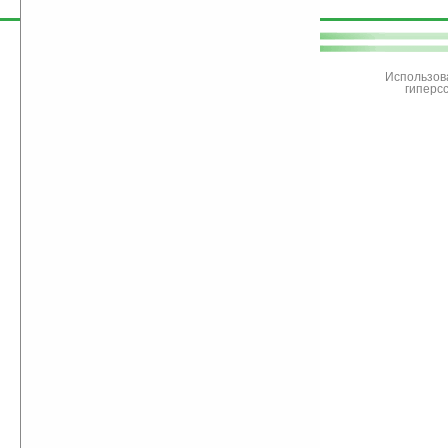
поддержите
Ладошки
Использов
гиперс