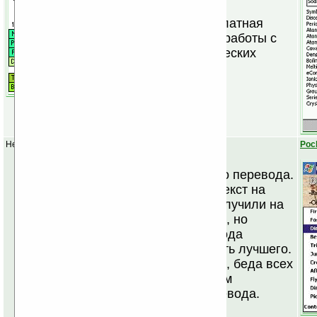
Удобная и бесплатная
программа для работы с
таблицей химических
элементов.
Нет аналогов
Poc
Программа
автоматического перевода.
Загнали в нее текст на
английском - получили на
русском. Просто, но
качество перевода
оставляет желать лучшего.
Это, собственно, беда всех
массовых систем
машинного перевода.