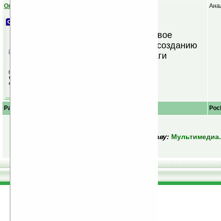
Origami On The Go
Ана
Простое пошаговое
руководство по созданию
фигурок из бумаги
(оригами)
Описание
Palm OS
Poc
Читать следующую главу:
Мультимедиа..