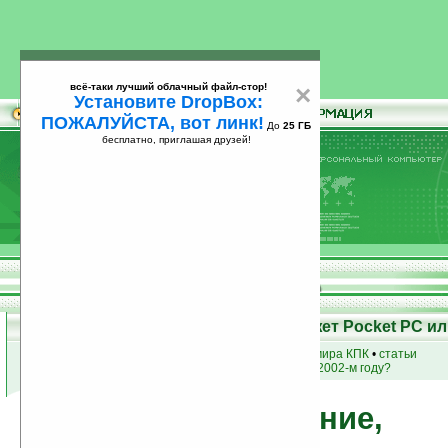
всё-таки лучший облачный файл-стор!
×
Установите DropBox:
ПОЖАЛУЙСТА, вот линк!
До
25 ГБ
бесплатно, приглашая друзей!
Установите
всё-таки лучший облачный файл-стор!
DropBox: ПОЖАЛУЙСТА, вот линк!
До
25
бесплатно, приглашая друзей!
ГБ
Возможности КПК - Что может Pocket PC ил
купить
КПК
•
новости мира КПК
•
статьи
а что
умели
кпк в 2002-м году?
Обучение, 