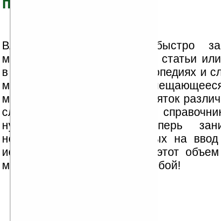
переводчики...
Владельцы КПК очень быстро за
мучительные поиски нужной статьи или
в толстых бумажных энциклопедиях и с
маленькое устройство, помещающеес
может заменить не один десяток разли
словарей, энциклопедий и справочни
нужного определения теперь зан
несколько секунд, требуемых на ввод
искомого термина. И весь этот объе
можно постоянно носить с собой!