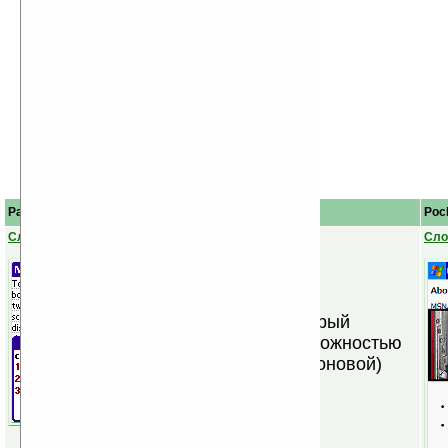
Описание
Palm OS
Poc
СловоЕд
Сло
Удобный и быстрый
словарик с возможностью
резидентной (фоновой)
работы.