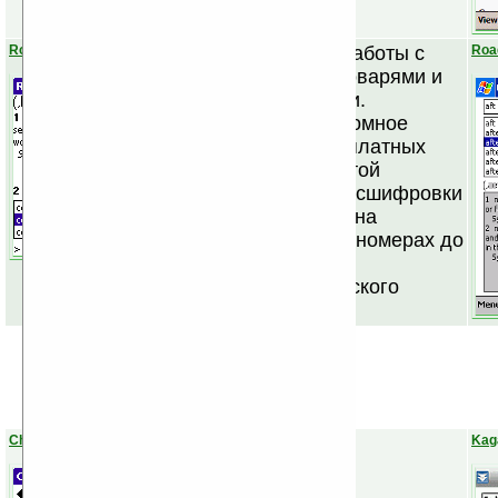
RoadLingua
Оболочка для работы с
Roa
различными словарями и
энциклопедиями.
Существует огромное
количество бесплатных
словарей для этой
оболочки - от расшифровки
кодов областей на
автомобильных номерах до
«Большого
Энциклопедического
Словаря».
ChemTable
Kag