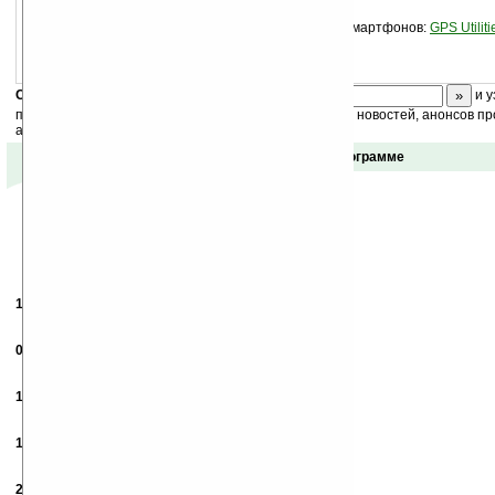
Также можно скачать версию программы для смартфонов:
GPS Utilit
Скоро
конкурс
с призами! Подпишитесь:
и у
получайте ежедневный или еженедельный дайджест новостей, анонсов пр
акций сайта на ваш почтовый ящик.
Отзывы о программе
11.03.2007
-
alex
05:34
нужен крэк
07.04.2007
-
Виталий
13:09
Прогрммка супер а где взять крэк?
10.05.2007
-
valik
19:09
кто может помогите.
18.05.2007
- Olaf
10:35
в китае всё есть, используйте поиск
20.06.2007
-
Victor
15:27