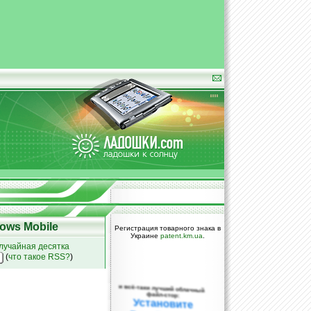
ows Mobile
Регистрация товарного знака в
Украине
patent.km.ua
.
лучайная десятка
(
что такое RSS?
)
и всё-таки лучший облачный
файл-стор:
Установите
DropBox уже
сегодня!
ПОЖАЛУЙСТА,