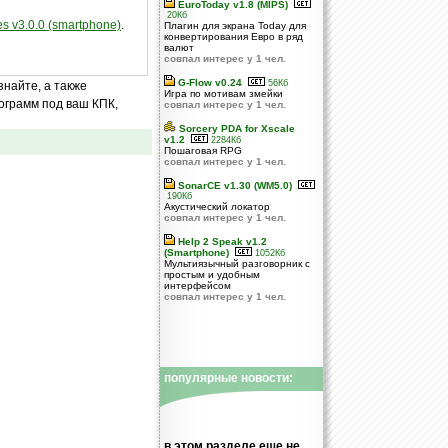
EuroToday v1.8 (MIPS)
20Кб
ies v3.0.0 (smartphone)
.
Плагин для экрана Today для
конвертирования Евро в ряд
валют
совпал интерес у 1 чел.
G-Flow v0.24
56Кб
знайте, а также
Игра по мотивам змейки
ограмм под ваш КПК,
совпал интерес у 1 чел.
Sorcery PDA for Xscale
v1.2
2284Кб
Пошаговая RPG
совпал интерес у 1 чел.
SonarCE v1.30 (WM5.0)
190Кб
Акустический локатор
совпал интерес у 1 чел.
Help 2 Speak v1.2
(Smartphone)
1052Кб
Мультиязычный разговорник с
простым и удобным
интерфейсом
совпал интерес у 1 чел.
популярные новости:
в этом разделе еще не