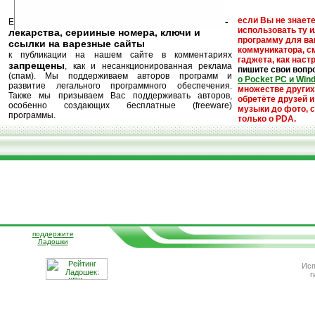
кейгены, кряки -
если Вы не знаете
Еще раз обращаем внимание, что
использовать ту 
лекарства, серийные номера, ключи и
программу для ва
ссылки на варезные сайты
коммуникатора, с
к публикации на нашем сайте в комментариях
гаджета, как настр
запрещены
, как и несанкционированная реклама
пишите свои вопр
(спам). Мы поддерживаем авторов программ и
о Pocket PC и Win
развитие легального программного обеспечения.
множестве други
Также мы призываем Вас поддерживать авторов,
обретёте друзей и
особенно создающих бесплатные (freeware)
музыки до фото, с
программы.
только о PDA.
поддержите
Ладошки
Исп
г