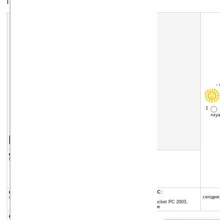
Пакет утилит для GPS-навигации
-
1
«х
Скачать программу:
размер:
611 Кб
скачать
программу
группы программы:
добавлена:
22.01.2007
Путешествия, навигация
:
Навигация и GPS
обновлена:
02.09.2008
автор программы:
Efficasoft
www.efficasoft.com
support@efficasoft.com
программа:
совместима с Pocket PC:
шареварная
ARM процессор и выше
сегодня:
Windows Mobile 2003 (Pocket PC 2003,
Windows CE 4.20) и выше
описание: