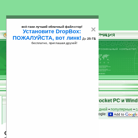
всё-таки лучший облачный файл-стор!
×
Установите DropBox:
ПОЖАЛУЙСТА, вот линк!
До
25 ГБ
бесплатно, приглашая друзей!
Установите
всё-таки лучший облачный файл-стор!
DropBox: ПОЖАЛУЙСТА, вот линк!
До
25
бесплатно, приглашая друзей!
ГБ
Скачать программы для КПК Pocket PC и Wind
к началу раздела
•
за сегодня
•
за 3 дня
•
за 7 дней
•
популярные
•
с
анонсы программ на email
• наш
на Google:
GPS Utilities v3.0.0 (pocket pc)