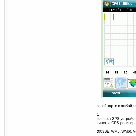
Возможности:
Возможность голосового оповещения.
Суммарный просмотр всей GPS-информации.
Графическое отображение местоположения
спутников и детальная статистика.
Два режима цифрового компаса.
Cпидометр с простыми настройками
ограничения скорости и звуковым
оповещением.
Навигация по картам в реальном времени.
Используются любые карты (GIF, JPG, PNG
или BMP) или Google Earth спутниковые и
аэрофотоснимки. Отображение
местоположения, направления движения,
маршрута и прочего...
Запись всех ваших передвижений с Track
Logger в .csv-формат для последующего их
воспроизведения в программе или же для
проведения анализа, используя Excel.
Полная поддержка GARMIN .csv-формата
POI-файлов с более чем 30
предустановленными POI-иконками.
Отображение вашего местоположения на мировой карте в любой то
возможностью зума.
Дружественный пользовательский интерфейс.
Работает с любым serial, Compact Flash или Bluetooth GPS-устро
стандартный NMEA0183-протокол (для большинства GPS-ресиверо
определение Bluetooth GPS-устройств.
Поддержка Windows Mobile Pocket PC (2003, 2003SE, WM5, WM6), V
горизонтальной развертки.