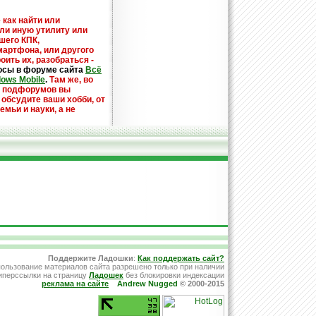
 как найти или
или иную утилиту или
шего КПК,
мартфона, или другого
оить их, разобраться -
осы в форуме сайта
Всё
dows Mobile
.
Там же, во
х подфорумов вы
 обсудите ваши хобби, от
емьи и науки, а не
Поддержите Ладошки
:
Как поддержать сайт?
ользование материалов сайта разрешено только при наличии
иперссылки на страницу
Ладошек
без блокировки индексации
реклама на сайте
Andrew Nugged
© 2000-2015