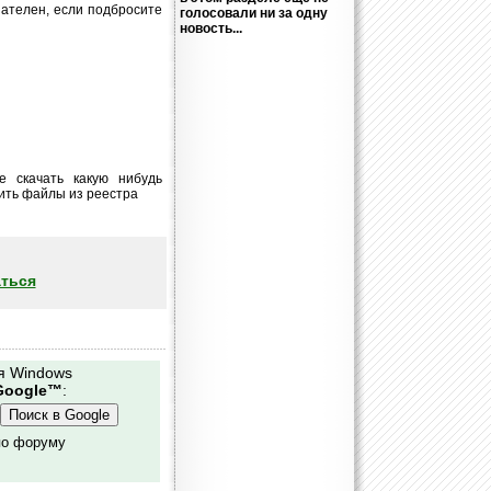
нателен, если подбросите
голосовали ни за одну
новость...
е скачать какую нибудь
ить файлы из реестра
ться
я Windows
Google™
:
по форуму