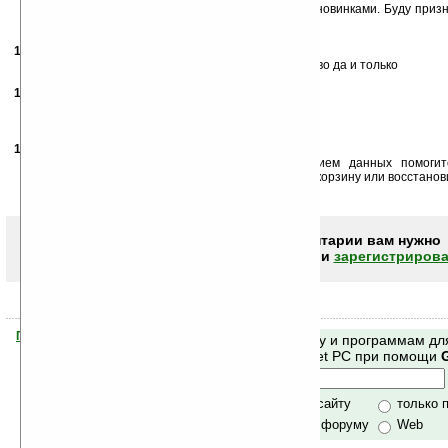
Хорошая, полезная прога. Уж поверьте, слежу за новинками. Буду приз
ключ регистрации. Можу и обменяться чем нибудь.
15.10.2007
-
KNN
01:48
прошу если не жалко сбросить ключ, а то дразнилово да и только
15.10.2007
-
olimjon
07:42
Братсы подскажите где скачать IRIS v4.07.01
заранее благодарен
15.10.2007
-
olimjon
07:48
очен прошу тех кто занимается восстановлением данных помогит
программу чтоб восстановить удаленные файлы в корзину или восстанов
заранее Большое спасибо!!!!!!
Чтобы писать комментарии вам нужно
авторизоваться (войти)
или
зарегистрирова
Помогите Ладошкам стать лучше
Поиск по сайту и программам дл
своей поддержкой.
Mobile и Pocket PC при помощи
Хочешь футболку?
только по сайту
только 
по сайту и форуму
Web