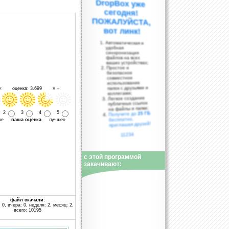
вот линк!
Автоматическая и
удобная
синхронизация
файлов на всех
ваших устройствах;
Простое и
безопасное
совместное
использование
папок с друзьями и
 « оценка: 3.699 » +
коллегами;
Легкое создание
публичных ссылок
на файлы и папки;
2
3
4
5
25 ГБ
Получите до
бесплатно,
уже
ваша оценка
лучше»
приглашая друзей!
11234
с этой программой
закачивают:
файл скачали:
 0, вчера: 0, неделя: 2, месяц: 2,
всего: 10195