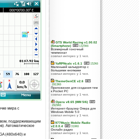
GTS World Racing v1.00.02
(Smartphone)
1325Кб
Всемирный гоночный
чемпионат
совпал интерес у 1 чел.
YaRPNcalc v1.6.1
152Кб
Маленький калькурятор с
большими кнопками
совпал интерес у 1 чел.
ThemeGenCE v2.6
2913Кб
Приложение для создания тем
к Pocket PC
совпал интерес у 1 чел.
Opera v8.65 (WM 5/6)
2929Кб
чке мира с
Интернет-браузер Опера для
Windows Mobile 5.0
совпал интерес у 1 чел.
йством, поддерживающим
977Music Mobile Radio
в). Автоматическое
v2.0.0.4
319Кб
Онлайн радио
совпал интерес у 1 чел.
GA (480x640) и