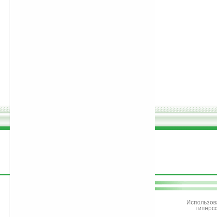
поддержите
Ладошки
Использов
гиперс