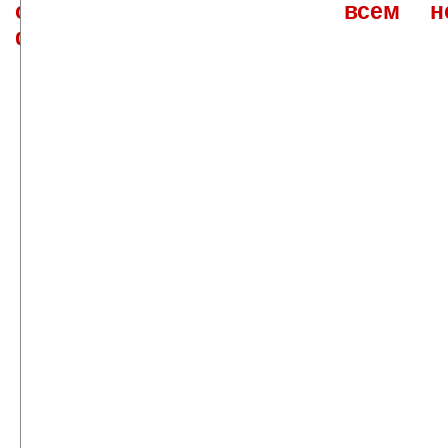
ответов\советов давать всем н
физически.