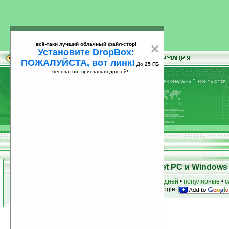
всё-таки лучший облачный файл-стор!
×
Установите DropBox:
ПОЖАЛУЙСТА, вот линк!
До
25 ГБ
бесплатно, приглашая друзей!
Установите
всё-таки лучший облачный файл-стор!
DropBox: ПОЖАЛУЙСТА, вот линк!
До
25
бесплатно, приглашая друзей!
ГБ
Программы для КПК Pocket PC и Windows 
к началу раздела
•
за сегодня
•
за 3 дня
•
за 7 дней
•
популярные
•
с
анонсы программ на email
• наш
на Google:
Условия поиска:
Найдено
Автор программ: Efficasoft
20