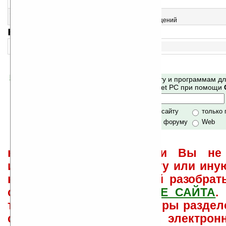
Удобный поиск по адресной книге коммуникатора
15
SmartBlock for Pocket PC v2.2
Блокировка нежелательных звонков и SMS-сообщений
навигация:
1..
Помогите Ладошкам стать лучше
Поиск по сайту и программам д
своей поддержкой.
Mobile и Pocket PC при помощи
Хочешь футболку?
только по сайту
только
по сайту и форуму
Web
не забывайте, что если Вы не 
использовать или найти ту или ину
как ее настроить и с ней разобрат
свои вопросы в
ФОРУМЕ САЙТА
.
такого характера менеджеры раздел
сайта лично по электрон