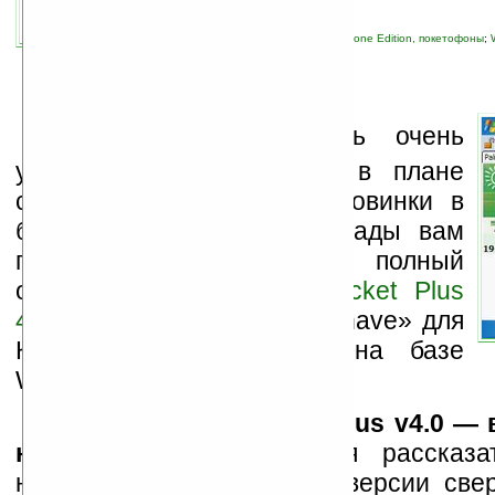
связанные темы:
Pocket PC
;
Pocket PC Phone Edition, покетофоны
;
новости сайта
;
программы
Э
та неделя выдалась очень
урожайной для Ладошек в плане
статей (еще ожидаются новинки в
ближайшее время!). Мы рады вам
представить большой и полный
обзор программы
Spb Pocket Plus
4.0
, давно ставшей «must have» для
КПК и коммуникаторов на базе
Windows Mobile.
В статье
«Spb Pocket Plus v4.0 —
новое»
автор постарался рассказа
нововведениях четвертой версии свер