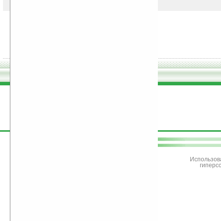
поддержите
Ладошки
Использов
гиперс