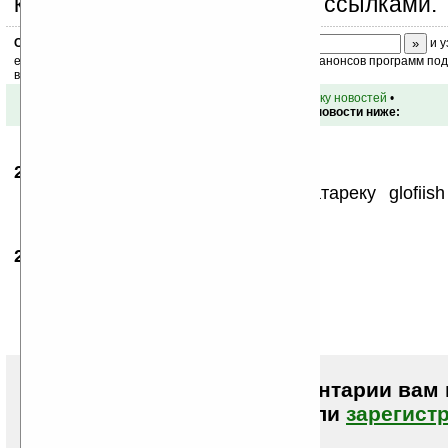
коммерческой информации, ссылками.
Скоро
конкурс
с призами! Подпишитесь:
и у
ежедневный или еженедельный дайджест новостей, анонсов программ под 
ваш почтовый ящик.
•
вернуться к списку новостей
•
Обсуждение этой новости ниже:
24.10.2007
- gsr
07:24
все нормально но где взять батареку glofii
89061038685
24.10.2007
- dikii
12:36
где взять батареку glofiish x 500
На савеловском рынке навалом
Даже стилусы под него появились
Чтобы писать комментарии вам
авторизоваться (войти)
или
зарегист