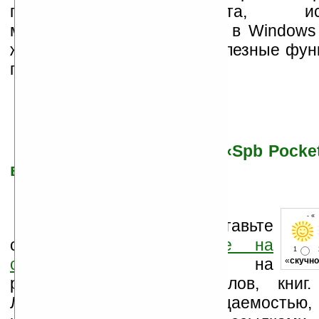
программного продукта, исп
многочисленные недоделки в Windows 
же добавляющего новые полезные фун
приятного чтения!
Читать статью статье «Spb Pocket
все лучшее и новое
- «
Оцените новость и оставьте
свой комментарий
ниже на
1
странице
,
подпишитесь
на
«
скучно
рассылку новостей, файлов, книг.
Ладошки своей посещаемостью,