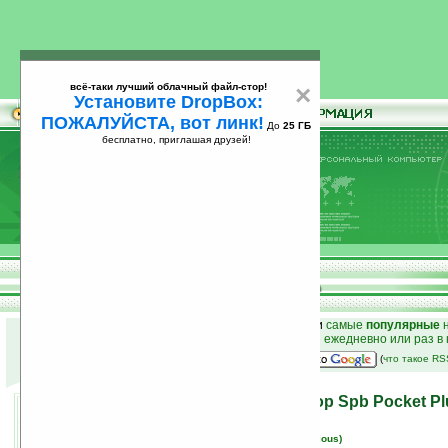
всё-таки лучший облачный файл-стор!
×
Установите DropBox:
ПОЖАЛУЙСТА, вот линк!
До
25 ГБ
бесплатно, приглашая друзей!
Установите
всё-таки лучший облачный файл-стор!
DropBox: ПОЖАЛУЙСТА, вот линк!
До
25
бесплатно, приглашая друзей!
ГБ
к началу раздела новостей
•
лучшие
новости
и
самые
популярные
н
простые
анонсы новостей
на email ежедневно или раз в
наш
на Google:
(
что такое R
Статья на Ладошках: обзор Spb Pocket Pl
23.10.2007 20:38
просмотров: сегодня 1, всего 4826
автор новости:
Вячеслав Черников (devious)