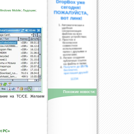
Windows Mobile
;
Ладошки
;
вот линк!
Автоматическая и
удобная
синхронизация
файлов на всех
ваших устройствах;
Простое и
безопасное
совместное
использование
папок с друзьями и
коллегами;
Легкое создание
публичных ссылок
на файлы и папки;
25 ГБ
Получите до
бесплатно,
приглашая друзей!
11234
Похожие новости:
мание на TC/CE. Желаем
t PC»