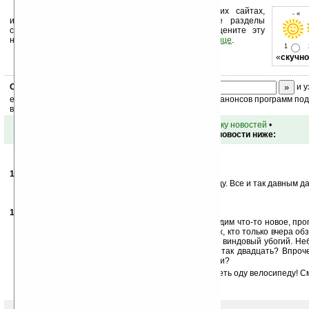
Устанавливайте линк на Ладошки на своих сайтах,
- « 
изучайте коммерческую информацию, посещайте разделы
сайта (форум, чат, новости, файлы, прочие). Оцените эту
новость и оставьте свой комментарий
ниже на странице
.
1
«
скучно
Скоро
конкурс
с призами! Подпишитесь:
и у
ежедневный или еженедельный дайджест новостей, анонсов программ под 
ваш почтовый ящик.
•
вернуться к списку новостей
•
Обсуждение этой новости ниже:
14.01.2008
- 911
02:31
Обсуждать тотал, все равно что петь оду велисипеду. Все и так давным да
Смысл статьи?
14.01.2008
- Olaf
22:05
2 911: часто читая ту же книгу второй раз, мы находим что-то новое, п
непонятое. Тем более не говоря так уверенно о тех, кто только вчера обз
глаза не видел других файлменеджеров, кроме как виндовый убогий. Неб
КПК уже знал про тотал-велосипед для КПК, лет так двадцать? Впроч
дальше твоего срока бытия? :) Пошто столько желчи?
Комментировать статью про тотал, всё равно что петь оду велосипеду! 