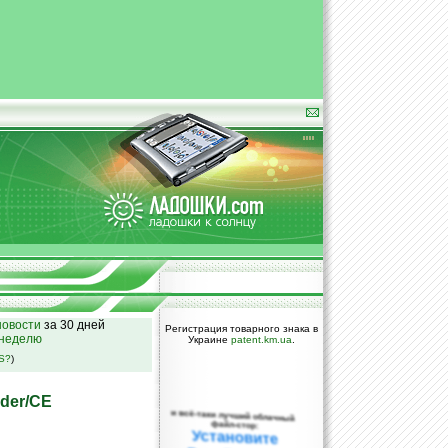
овости
за 30 дней
Регистрация товарного знака в
 неделю
Украине
patent.km.ua
.
SS?
)
der/CE
и всё-таки лучший облачный
файл-стор:
Установите
DropBox уже
сегодня!
ПОЖАЛУЙСТА,