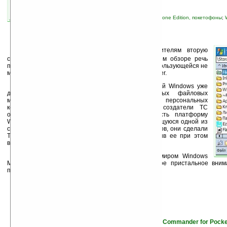
связанные темы:
Pocket PC
;
Pocket PC Phone Edition, покетофоны
;
новости сайта
;
программы
С
егодня мы представляем нашим посетителям вторую
статью из цикла «Файловые менеджеры». В новом обзоре речь
пойдет о программе
Total Commander/CE
(TC/CE), пользующейся не
меньшей популярностью в сравнении с Resco Explorer.
Total Commander (TC) для настольных версий Windows уже
давно стал фаворитом среди двух-панельных файловых
менеджеров и обосновался на миллионах персональных
компьютеров и ноутбуков. Практически сразу создатели TC
обратили внимание на набиравшую популярность платформу
Windows Mobile и выпустили версию TC/CE, являющуюся одной из
старейших в своей категории. К чести разработчиков, они сделали
TC/CE абсолютно бесплатной программой, наделив ее при этом
всеми необходимыми функциями.
В общем, если вы только знакомитесь с миром Windows
Mobile, то вам определенно стоит обратить самое пристальное вни
приятного чтения!
Читать статью «Файловые менеджеры: Total Commander for Pocke