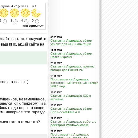
оценка: 4.72 (7 чел.) » +
2
3
4
5
интересно
»
03.03.2008
знайте, а также получайте
Статья на Ладошках: обзор
ваш КПК, акций сайта на
утилит для GPS-навигации
11.01.2008
Статья на Ладошках: обзор
Resco Explorer
26.12.2007
Статья на Ладошках: прогноз
погоды для Pocket PC
15.11.2007
Программы на Ладошках:
вно его юзают :)
естественный отбор, 15 ноября
2007 года
24.10.2007
Статья на Ладошках: ICQ в
ропущенное, незамеченное,
кармане
авёлся КПК (покетом), и в
23.10.2007
ось ты до первого своего
Статья на Ладошках: обзор
ем, наверное это гораздо
Spb Pocket Plus 4.0
22.10.2007
Смысл такого коммента?
Статья на Ладошках: работа с
реестром Windows Mobile
22.10.2007
Программы на Ладошках:
естественный отбор, 22