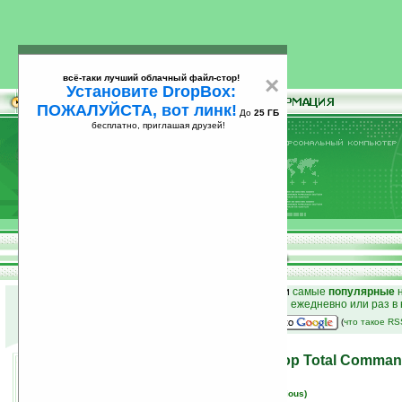
всё-таки лучший облачный файл-стор!
×
Установите DropBox:
ПОЖАЛУЙСТА, вот линк!
До
25 ГБ
бесплатно, приглашая друзей!
Установите
всё-таки лучший облачный файл-стор!
DropBox: ПОЖАЛУЙСТА, вот линк!
До
25
бесплатно, приглашая друзей!
ГБ
к началу раздела новостей
•
лучшие
новости
и
самые
популярные
н
простые
анонсы новостей
на email ежедневно или раз в
наш
на Google:
(
что такое R
Статья на Ладошках: обзор Total Comman
13.01.2008 16:36
просмотров: сегодня 1, всего 5068
автор новости:
Вячеслав Черников (devious)