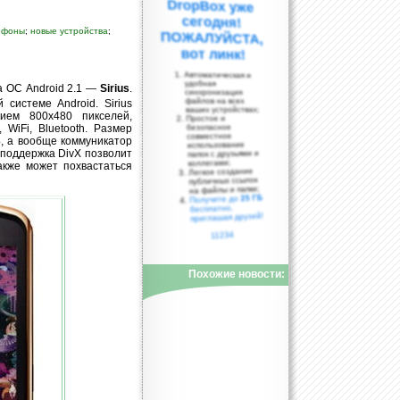
ефоны
;
новые устройства
;
вот линк!
Автоматическая и
удобная
а ОС Android 2.1 —
Sirius
.
синхронизация
файлов на всех
системе Android. Sirius
ваших устройствах;
ем 800x480 пикселей,
Простое и
WiFi, Bluetooth. Размер
безопасное
совместное
, а вообще коммуникатор
использование
поддержка DivX позволит
папок с друзьями и
коллегами;
акже может похвастаться
Легкое создание
публичных ссылок
на файлы и папки;
25 ГБ
Получите до
бесплатно,
приглашая друзей!
11234
Похожие новости: