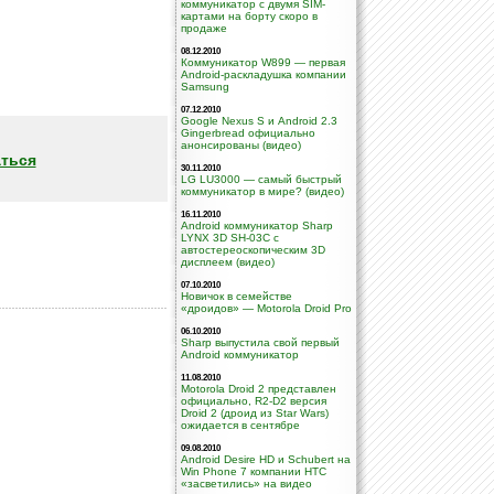
коммуникатор с двумя SIM-
картами на борту скоро в
продаже
08.12.2010
Коммуникатор W899 — первая
Android-раскладушка компании
Samsung
07.12.2010
Google Nexus S и Android 2.3
Gingerbread официально
анонсированы (видео)
ться
30.11.2010
LG LU3000 — самый быстрый
коммуникатор в мире? (видео)
16.11.2010
Android коммуникатор Sharp
LYNX 3D SH-03C с
автостереоскопическим 3D
дисплеем (видео)
07.10.2010
Новичок в семействе
«дроидов» — Motorola Droid Pro
06.10.2010
Sharp выпустила свой первый
Android коммуникатор
11.08.2010
Motorola Droid 2 представлен
официально, R2-D2 версия
Droid 2 (дроид из Star Wars)
ожидается в сентябре
09.08.2010
Android Desire HD и Schubert на
Win Phone 7 компании НТС
«засветились» на видео