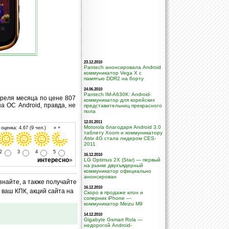
23.12.2010
Pantech анонсировала Android
коммуникатор Vega X с
памятью DDR2 на борту
24.06.2010
Pantech IM-A630K: Android-
преля месяца по цене 807
коммуникатор для корейских
а ОС Android, правда, не
представительниц прекрасного
пола
12.01.2011
Motorola благодаря Android 3.0
оценка: 4.67 (9 чел.) » +
таблету Xoom и коммуникатору
Atrix 4G стала лидером CES-
2011
2
3
4
5
16.12.2010
интересно
»
LG Optimus 2X (Star) — первый
на рынке двухъядерный
коммуникатор официально
анонсирован
знайте, а также получайте
16.12.2010
ваш КПК, акций сайта на
Скоро в продаже клон и
соперник iPhone —
коммуникатор Meizu M9
14.12.2010
Gigabyte Gsmart Rola —
недорогой Android-