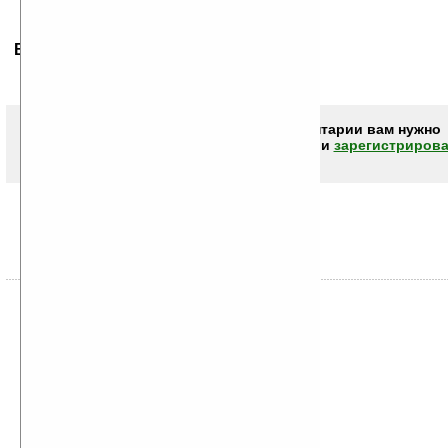
Ваше мнение будет первым.
Чтобы писать комментарии вам нужно
авторизоваться (войти)
или
зарегистрирова