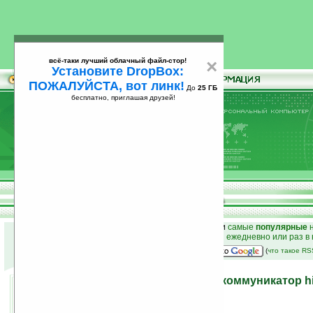
всё-таки лучший облачный файл-стор!
×
Установите DropBox:
ПОЖАЛУЙСТА, вот линк!
До
25 ГБ
бесплатно, приглашая друзей!
Установите
всё-таки лучший облачный файл-стор!
DropBox: ПОЖАЛУЙСТА, вот линк!
До
25
бесплатно, приглашая друзей!
ГБ
к началу раздела новостей
•
лучшие
новости
и
самые
популярные
н
простые
анонсы новостей
на email ежедневно или раз в
наш
на Google:
(
что такое R
Sirius — Pantech Android-коммуникатор h
15.04.2010 18:36
просмотров: сегодня 1, всего 4440
автор новости:
Владимир Литовченко