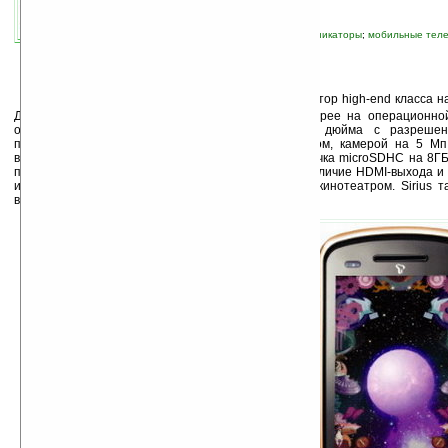
связанные темы:
Android
;
Pantech
;
коммуникаторы
;
мобильные тел
смартфоны
;
смартфоны и коммуникаторы
P
antech
представила свой первый коммуникатор high-end класса н
Данный коммуникатор будет третьим в Южной Корее на операционной 
оснащён сенсорным AMOLED-дисплеем на 3.7 дюйма с разрешени
процессором Snapdragon 1 ГГц, T-DMB TV-тюнером, камерой на 5 Мп, 
встроенной памяти 500MБ. В комплекте идет карточка microSDHC на 8ГБ
поддерживает карты памяти размером до 32 ГБ. Наличие HDMI-выхода и 
использовать коммуникатор в связке с домашним кинотеатром. Sirius т
встроенным веб-браузером с поддержкой Flash.