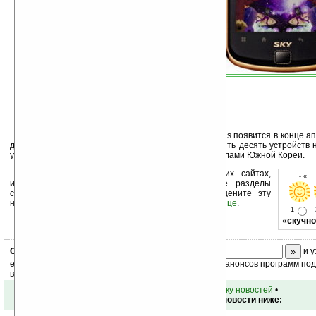
В сети мобильного оператора SK Telecom Sirius появится в конце а
долларов. Pantech планирует до конца года выпустить десять устройств н
уточняет, сколько из них будут продаваться за пределами Южной Кореи.
Устанавливайте линк на Ладошки на своих сайтах,
- « 
изучайте коммерческую информацию, посещайте разделы
сайта (форум, чат, новости, файлы, прочие). Оцените эту
новость и оставьте свой комментарий
ниже на странице
.
1
«
скучно
Скоро
конкурс
с призами! Подпишитесь:
и у
ежедневный или еженедельный дайджест новостей, анонсов программ под 
ваш почтовый ящик.
•
вернуться к списку новостей
•
Обсуждение этой новости ниже: