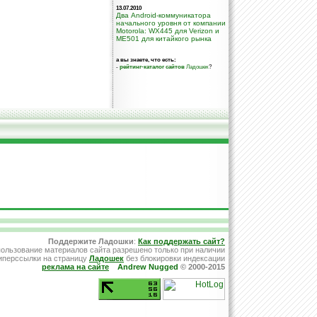
13.07.2010
Два Android-коммуникатора
начального уровня от компании
Motorola: WX445 для Verizon и
ME501 для китайкого рынка
а вы знаете, что есть:
-
рейтинг-каталог сайтов
Ладошек
?
Поддержите Ладошки
:
Как поддержать сайт?
ользование материалов сайта разрешено только при наличии
иперссылки на страницу
Ладошек
без блокировки индексации
реклама на сайте
Andrew Nugged
© 2000-2015