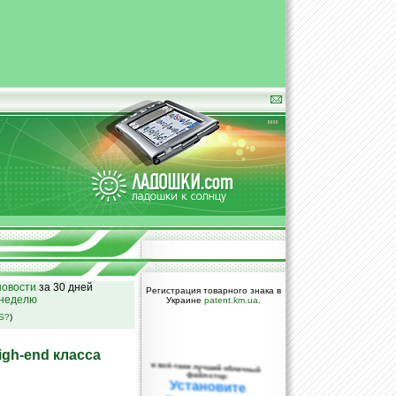
овости
за 30 дней
Регистрация товарного знака в
 неделю
Украине
patent.km.ua
.
SS?
)
igh-end класса
и всё-таки лучший облачный
файл-стор:
Установите
DropBox уже
сегодня!
ПОЖАЛУЙСТА,