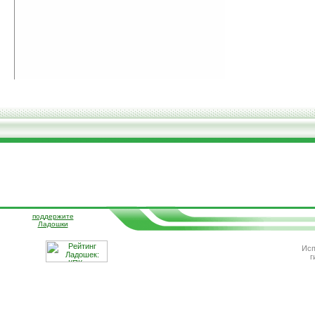
поддержите
Ладошки
Исп
г