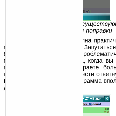
Рис.5 — Можно внести в существую
необходимые поправки
Отмена действий доступна практич
момент — кнопка «Back». Запутаться
будет, на мой взгляд, тоже проблемати
может возникнуть путаница, когда вы
почтовых адресов и забираете бол
писем — с какого адреса вести ответн
Но, по большому счету, программа впо
добротная.