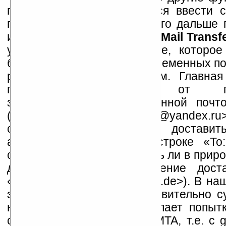
правило, от MUA требуется ввести 
пользователя и передать его дальше 
именно, передать его
MTA (Mail Transf
уже серверное приложение, которое
большое количество одновременных по
разных почтовых программ. Главна
принять сообщение от поль
зарегистрированного в данной почт
(«Robert Wagner» <robwag@yandex.ru
система Yandex Mail) и доставит
адресату, указанному в строке «To:
сначала проверяется, а есть ли в прир
домен (например, сообщение доста
«Jens Miller» <jensmill@gmx.de>). В н
это gmx.de. Если он действительно с
наш MTA (Yandex Mail) делает попытк
соединение с удаленным MTA, т.е. с 