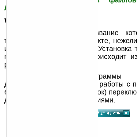
Скачать ProfiMail из файло
Ладошек
(shareware)
WebIS Mail
Следующий агент, название кот
трактовать и в другом аспекте, нежел
имя компании, WebIS Mail. Установка т
предыдущем варианте, происходит и
размер которого уже 2 МБ.
При запуске программы по
древовидная структура для работы с 
быстро (посредством вкладок) перекл
деревом и самими сообщениями.