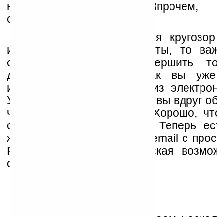
недюжей фантазией. Впрочем, 
сегодняшней теме.
Как только расширяется кругозор
именно, его бизнес-контакты, то ва
становится вовремя совершить 
действие. На основе, как вы уже 
информации, полученной из электрон
Уехав за тридевять земель, вы вдруг о
что забыли презентацию. Хорошо, чт
собой ноутбук и/или КПК. Теперь ес
желание написать коллеге email с про
PDF, но и сама техническая возмо
операцию проделать.