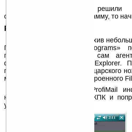
Если вы все-таки решили ис
специализированную программу, то нач
ProfiMail
Перед нами ProfiMail. Архив неболь
После установки, в «Programs» п
пиктограммы, собственно сам агент
файловый менеджер ProfiExplorer. 
претендует на звание швейцарского но
менее, намного удобнее встроенного File
При первом запуске ProfiMail и
начале своей на данном КПК и попр
учетную запись.