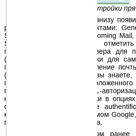
Рис.13 — SSL- и Proxy-настройки пр
Как вы можете видеть, внизу появ
расширенного меню с пунктами: Gener
Server, Outgoing Server, Incoming Mail, 
Signature. Хотелось бы отметит
подпункты: настройки сервера для 
(Incoming Server), настройки для са
почты (Incoming Mail), удаление поч
(Mail Deletion). Насколько вы знаете,
почтового ящика, расположенног
потребует использовать SSL-авторизац
необходимо поставить галки в опциях
connection» и «Use secure authentific
конечно же, почитать на самом Google,
почту с их почтового сервера.
Как и в рассмотренном ранее P