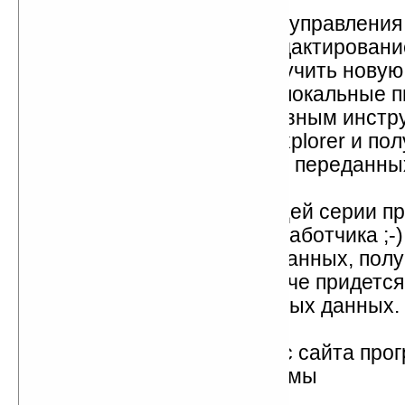
запись
Account — подменю для управления
записями (создание, редактировани
Update mailboxes — получить новую
отправить отложенные локальные 
Tools — подменю с полезным инстр
например, запуск ProfiExplorer и по
статистики о количестве переданны
полученных КБ
About — данные о текущей серии п
название компании разработчика ;-)
Buy and unlock — ввод данных, пол
покупке программы. Иначе придется
себя всего 3 МБ локальных данных. 
ограничение.
User manual — справка с сайта про
Exit — выход из программы