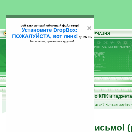
всё-таки лучший облачный файл-стор!
×
Установите DropBox:
ПОЖАЛУЙСТА, вот линк!
До
25 ГБ
бесплатно, приглашая друзей!
Установите
всё-таки лучший облачный файл-стор!
DropBox: ПОЖАЛУЙСТА, вот линк!
До
25
бесплатно, приглашая друзей!
ГБ
Статьи на Ладошках: о КПК и гаджет
список групп статей
•
Вы пишете статьи? Контактируйте 
Вам письмо! (