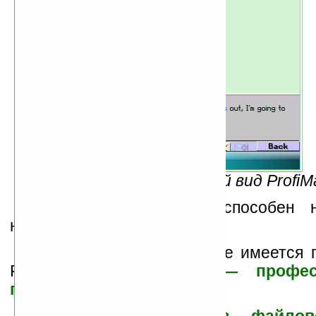
Рис.6 — Рабочий вид ProfiMa
Данный релиз работоспособен н
начиная с WM2003.
В архиве Ладошек также имеется 
ProfiMail —
«ProfiMail — профе
почтальон"
.