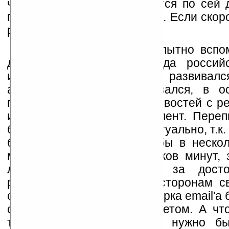
что возможна и используется по сей 
почта. С одним правда "Но". Если скор
решения не столь важна.
Автору и самому любопытно вспо
давно минувших лет, когда россий
интернета только-только развивал
адрес был, но использовался, в о
получения авторассылки новостей с ре
и некоторых зарубежных лент. Переп
большому счету было не актуально, т.к.
были на расстоянии ходьбы в нескол
может и нескольких десятков минут, 
лет автор не ручается за досто
разъезжаться по разным сторонам с
собирались. Поэтому, проверка email'а 
стоящей с низким приоритетом. А чт
тогда о проблеме спама, нужно бы