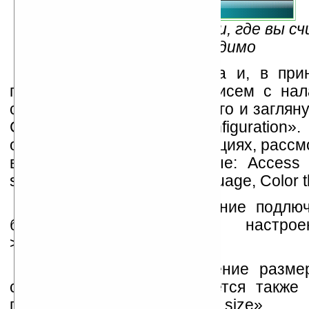
Рис.3 — Поставьте флаги, где вы с
необходимо
Учетная запись создана и, в при
приступать к написанию писем с нал
стоит потерпеть еще немного и заглян
Configuration: «Tools->Configuratio
останавливаться на всех опциях, рассм
взгляд, самые необходимые: Access p
size, Send immediately, Language, Color 
Access point
— название подлюче
берется из системных настроек
>Connections».
UI font size
— изменение разме
самом агенте, рекомендуется также 
пункт чуть ниже — «Text font size»