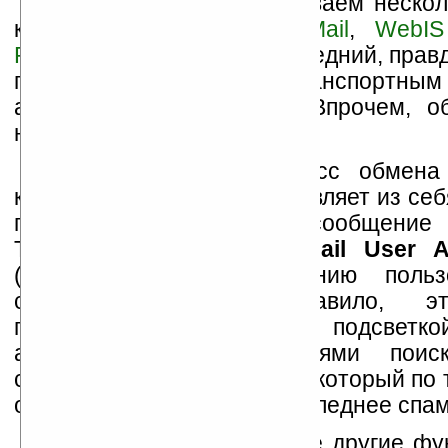
Сегодня мы рассматриваем нескол
клиентов для КПК:
ProfiMail
,
WebIS
PPCMCheck
и
QMAIL
. Последний, прав
путать с почтовым транспортны
аналогичным названием. Впрочем, о
ниже.
Как вы знаете, процесс обмена
корреспонденцией представляет из се
пользователь составляет сообщение 
Так называемом
MUA (Mail User A
(программе) по управлению пользо
сообщениями. Как правило, э
графический интерфейс, с подсветкой
адресной книгой, модулями пои
сообщений и спам-фильтр, который по 
определяет является ли последнее спам
Могут быть и некоторые другие фун