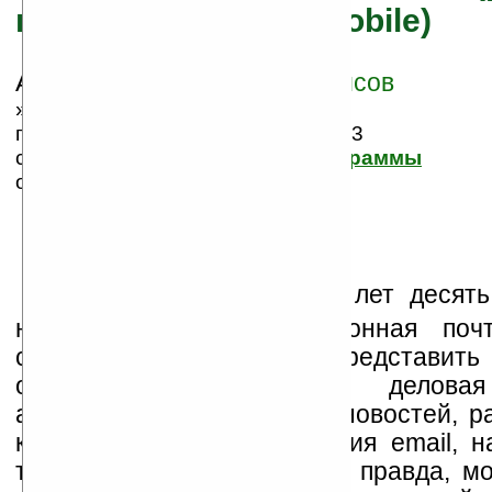
почтой в Windows Mobile)
Автор/Источник:
Антон Борисов
» 26.11.2007 19:25,
просмотров сегодня: 1, всего: 6993
статья размещена в группе:
Программы
оценка: 2.833, 6 голосов
К
то бы мог подумать лет десять
насколько плотно электронная поч
современную жизнь. И представить
объем информации — деловая 
автоматическая рассылка новостей, р
конференции — без участия email, на
таки будет трудно. Многие, правда, мо