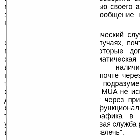
ящик. Опять-таки, с помощью своего 
затем ответит на наше сообщение 
кнопку "Отправить".
Мы рассмотрели классический слу
сообщения. В некоторых случаях, поч
может предоставлять некоторые до
функции, как то — автоматическая
вирусы, определение налич
предоставление доступа к почте чере
т.е. в этом случае подразумев
специализированный агент MUA не исп
доступ к почте происходит через пр
браузер. Естественно, что функционал
тот, да и количество трафика в 
увеличивается. Плюс, почтовая служба 
вам рекламу и всячески "развлечь".