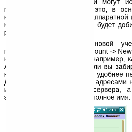
Для быстрой навигации могут ис
горячие клавиши, правда это, в осн
касаться тех, у кого КПК с аппаратной
клавиатурой. Иначе, проще будет доб
результата стилусом.
Итак, для создания новой уче
перемещаемся в пункт «Account -> Ne
название учетной записи, например, 
Account. В дальнейшем, если вы заби
нескольких серверов, будет удобнее п
Дальше, заполняете поля с адресами 
и входящую почту, тип сервера, а
электронный адрес и ваше полное имя.