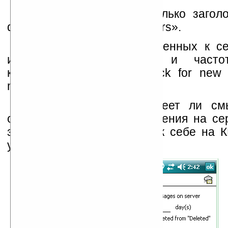
Выберите загружать только загол
download -> Message Headers».
Для постоянно подключенных к се
имеет смысл выбрать и частот
корреспонденции — «Check for new ma
minutes».
И стоит подумать, имеет ли см
оставлять почтовые сообщения на се
загружать все сообщения к себе на К
удалять.