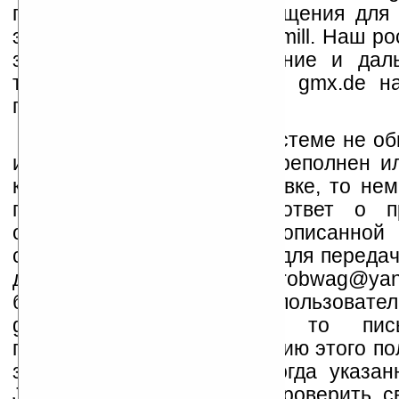
происходит передача сообщения для 
этого MTA под именем jensmill. Наш р
затем завершает соединение и дал
только дождаться реакции gmx.de н
письмо.
Если пользователь в системе не о
или его почтовый ящик переполнен и
какая-либо ошибка в доставке, то не
готовит автоматический ответ о п
ошибках и по схеме, описанной
соединяется с Yandex Mail для переда
для пользователя robwag@ya
благоприятном случае, т.е. пользователь
gmx.de все-таки есть, то пис
переписывается в директорию этого по
затем стоит дождаться, когда указан
Jens Miller соблаговолит проверить 