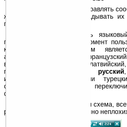
Send immediately
— отправлять соо
же на сервер, а не откладывать их
папку.
Language
— изменить языковый
программы. На текущий момент польз
которых родным языком являетс
английский, финский, французский
венгерский, итальянский, латвийский
польский, португальский,
русский
испанский, шведский или турец
облегчением вздохнуть и переключ
схему на нужный им язык.
Color theme
— цветовая схема, все
различных палитр, достаточно неплохи