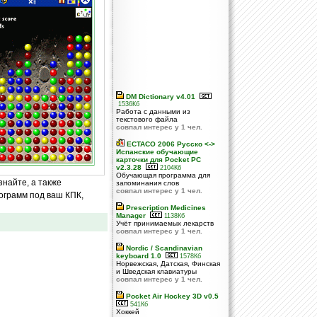
DM Dictionary v4.01
1536Кб
Работа с данными из
текстового файла
совпал интерес у 1 чел.
ECTACO 2006 Русско <->
Испанские обучающие
карточки для Pocket PC
v2.3.28
2104Кб
Обучающая программа для
знайте, а также
запоминания слов
совпал интерес у 1 чел.
ограмм под ваш КПК,
Prescription Medicines
Manager
1138Кб
Учёт принимаемых лекарств
совпал интерес у 1 чел.
Nordic / Scandinavian
keyboard 1.0
1578Кб
Норвежская, Датская, Финская
и Шведская клавиатуры
совпал интерес у 1 чел.
Pocket Air Hockey 3D v0.5
541Кб
Хоккей