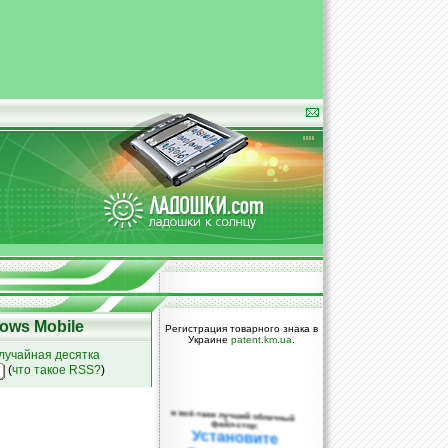
ows Mobile
Регистрация товарного знака в
Украине
patent.km.ua
.
лучайная десятка
(
что такое RSS?
)
и всё-таки лучший облачный
файл-стор:
Установите
DropBox уже
сегодня!
ПОЖАЛУЙСТА,