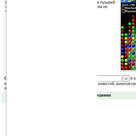
Правила игры просты — клик по группе из 2-х и более пузырей
одинакового цвета, после чего они исчезают. И так пока не
очистите поле.
Скоро
конкурс
с призами! Подпишитесь:
и у
получайте ежедневный или еженедельный дайджест новостей, анонсов пр
акций сайта на ваш почтовый ящик.
Отзывы о программе