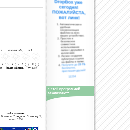
вот линк!
Автоматическая и
удобная
синхронизация
файлов на всех
ваших устройствах;
Простое и
безопасное
совместное
использование
папок с друзьями и
- « оценка: н/д » +
коллегами;
Легкое создание
публичных ссылок
на файлы и папки;
2
3
4
5
25 ГБ
Получите до
бесплатно,
уже
ваша оценка
лучше»
приглашая друзей!
11234
с этой программой
закачивают:
файл скачали:
 0, вчера: 2, неделя: 3, месяц: 5,
всего: 1256