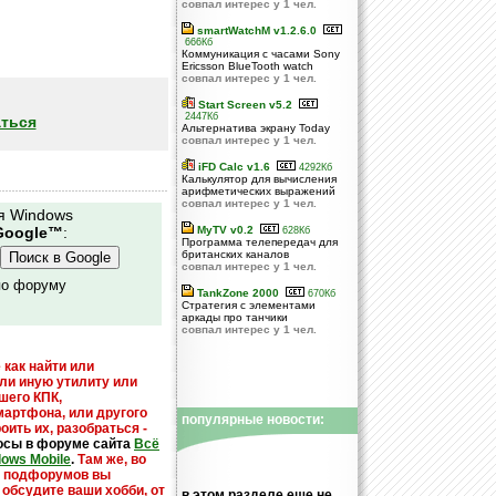
совпал интерес у 1 чел.
smartWatchM v1.2.6.0
666Кб
Коммуникация с часами Sony
Ericsson BlueTooth watch
совпал интерес у 1 чел.
Start Screen v5.2
2447Кб
ться
Альтернатива экрану Today
совпал интерес у 1 чел.
iFD Calc v1.6
4292Кб
Калькулятор для вычисления
арифметических выражений
совпал интерес у 1 чел.
я Windows
Google™
:
MyTV v0.2
628Кб
Программа телепередач для
британских каналов
совпал интерес у 1 чел.
по форуму
TankZone 2000
670Кб
Стратегия с элементами
аркады про танчики
совпал интерес у 1 чел.
 как найти или
или иную утилиту или
шего КПК,
мартфона, или другого
популярные новости:
оить их, разобраться -
осы в форуме сайта
Всё
dows Mobile
.
Там же, во
х подфорумов вы
 обсудите ваши хобби, от
в этом разделе еще не