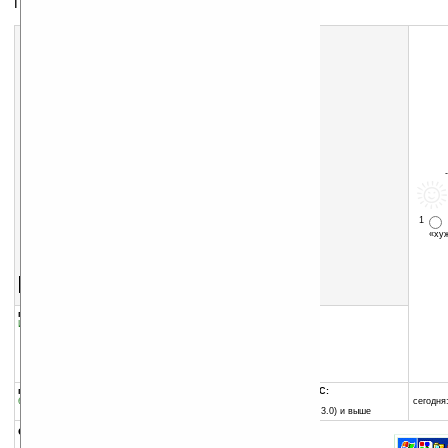
Пузыри
1
«х
Скачать программу:
размер:
104 Кб
скачать
программу
группы программы:
добавлена:
23.08.2004
Игры
:
Логические
обновлена:
23.08.2004
автор программы:
Richerd Clark
www.c2i.fr/
rc@c2i.fr
программа:
совместима с Pocket PC:
бесплатная
MIPS процессор
сегодня:
Pocket PC (Windows CE 3.0) и выше
описание: