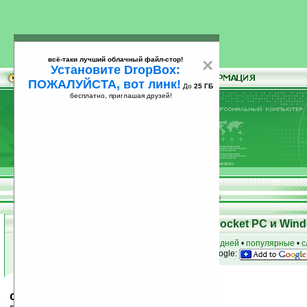
всё-таки лучший облачный файл-стор!
×
Установите DropBox:
ПОЖАЛУЙСТА, вот линк!
До
25 ГБ
бесплатно, приглашая друзей!
Установите
всё-таки лучший облачный файл-стор!
DropBox: ПОЖАЛУЙСТА, вот линк!
До
25
бесплатно, приглашая друзей!
ГБ
Скачать программы для КПК Pocket PC и Wind
к началу раздела
•
за сегодня
•
за 3 дня
•
за 7 дней
•
популярные
•
с
анонсы программ на email
• наш
на Google:
c2iBubbles v0.0.6.0 (MIPS)