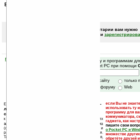
Ваше мнение будет первым.
Чтобы писать комментарии вам нужно
авторизоваться (войти)
или
зарегистрирова
Помогите Ладошкам стать лучше
Поиск по сайту и программам дл
своей поддержкой.
Mobile и Pocket PC при помощи
Хочешь футболку?
только по сайту
только 
по сайту и форуму
Web
кейгены, кряки -
если Вы не знаете
Еще раз обращаем внимание, что
использовать ту 
лекарства, серийные номера, ключи и
программу для ва
ссылки на варезные сайты
коммуникатора, с
к публикации на нашем сайте в комментариях
гаджета, как настр
запрещены
, как и несанкционированная реклама
пишите свои вопр
(спам). Мы поддерживаем авторов программ и
о Pocket PC и Win
развитие легального программного обеспечения.
множестве други
Также мы призываем Вас поддерживать авторов,
обретёте друзей и