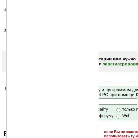
20.06.2006
- Субботин
20:06
Не совместима с «и выше»!!!
Не надо врать!!!
Не устанавливается на WM 5.0
20.06.2006
- Субботин
20:08
Не надо врать!!!
Не совместима она с «и выше»!!!
Не ставится она на WM 5.0
Чтобы писать комментарии вам нужно
авторизоваться (войти)
или
зарегистрирова
Помогите Ладошкам стать лучше
Поиск по сайту и программам дл
своей поддержкой.
Mobile и Pocket PC при помощи
Хочешь футболку?
только по сайту
только 
по сайту и форуму
Web
Еще раз обращаем
если Вы не знаете
использовать ту 