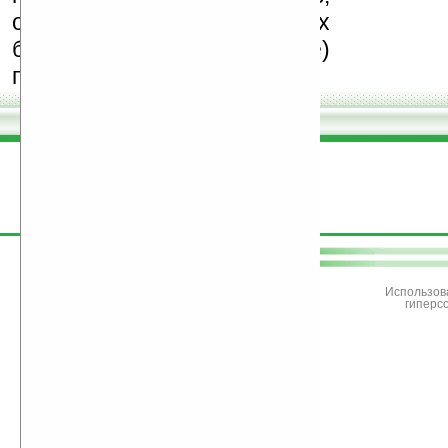
особенно создающих
бесплатные (freeware)
программы.
поддержите
Ладошки
Использов
гиперс