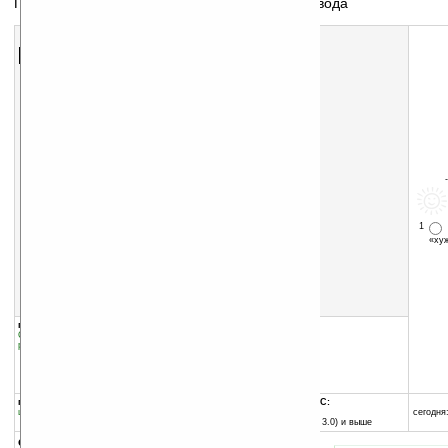
Программа для рукописного распознавания ввода
Скачать программу:
размер:
5786 Кб
скачать
программу
1
«х
группы программы:
добавлена:
19.11.2004
Системные утилиты
:
Cистемные
обновлена:
25.03.2005
расширения
автор программы:
Phatware
phatware.com
support@phatware.com
программа:
совместима с Pocket PC:
шареварная
любой процессор
сегодня:
Pocket PC (Windows CE 3.0) и выше
описание: