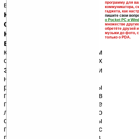
кейгены,
программу для ва
внимание, что
коммуникатора, с
гаджета, как настр
кряки - лекарства,
пишите свои вопр
о Pocket PC и Win
серийные номера,
множестве други
обретёте друзей и
ключи и ссылки на
музыки до фото, с
только о PDA.
варезные сайты
к публикации на нашем
сайте в комментариях
запрещены
, как и
несанкционированная
реклама (спам). Мы
поддерживаем авторов
программ и развитие
легального программного
обеспечения. Также мы
призываем Вас
поддерживать авторов,