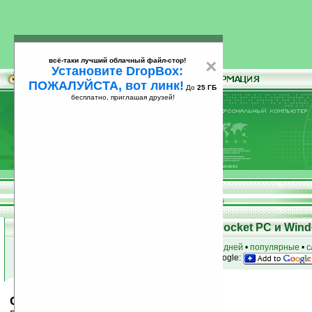
всё-таки лучший облачный файл-стор!
×
Установите DropBox:
ПОЖАЛУЙСТА, вот линк!
До
25 ГБ
бесплатно, приглашая друзей!
Установите
всё-таки лучший облачный файл-стор!
DropBox: ПОЖАЛУЙСТА, вот линк!
До
25
бесплатно, приглашая друзей!
ГБ
Скачать программы для КПК Pocket PC и Wind
к началу раздела
•
за сегодня
•
за 3 дня
•
за 7 дней
•
популярные
•
с
анонсы программ на email
• наш
на Google:
CalliGrapher v7.5