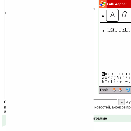
Программа для рукописного распознавания
ввода самых разнообразных видов почерков.
Скоро
конкурс
с призами! Подпишитесь:
и у
получайте ежедневный или еженедельный дайджест новостей, анонсов пр
акций сайта на ваш почтовый ящик.
Отзывы о программе