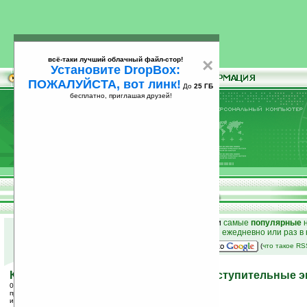
всё-таки лучший облачный файл-стор!
×
Установите DropBox:
ПОЖАЛУЙСТА, вот линк!
До
25 ГБ
бесплатно, приглашая друзей!
Установите
всё-таки лучший облачный файл-стор!
DropBox: ПОЖАЛУЙСТА, вот линк!
До
25
бесплатно, приглашая друзей!
ГБ
к началу раздела новостей
•
лучшие
новости
и
самые
популярные
н
простые
анонсы новостей
на email ежедневно или раз в
наш
на Google:
(
что такое R
Китайская полиция наготове: скоро вступительные 
02.06.2006 22:59
просмотров: сегодня 2, всего 1941
источник:
news.yahoo.com