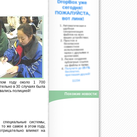
вот линк!
Автоматическая и
удобная
синхронизация
файлов на всех
ваших устройствах;
Простое и
безопасное
совместное
использование
папок с друзьями и
коллегами;
Легкое создание
публичных ссылок
на файлы и папки;
25 ГБ
Получите до
бесплатно,
приглашая друзей!
11234
шлом году около 1 700
тельно в 30 случаях была
овались полицией!
Похожие новости:
 специальные системы,
то же самое в этом году,
отрицательно влияют на