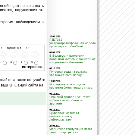
 он обещает не списывать.
иентов, нарушивших это
строгим наблюдением и
24.08.2010
PJD7382 –
ультракороткофокусная модель
проектора от ViewSonic
- « оценка: н/д » +
01.09.2009
В Беларусии выпустили
школьный костюм с защитой от
излучения мобильника
2
3
4
5
интересно
»
06.10.2008
Питьевая вода из воздуха —
что может быть проще?
знайте, а также получайте
11.03.2008
Исследователи создали
ваш КПК, акций сайта на
прототип бионического глаза
05.12.2007
Японский прибор Eye Power
избавит от проблем со
зрением
08.11.2007
Цифровые метки: от
имплантации до
лейкопластыря
24.05.2007
Магнитная стимуляция мозга
лечит от депрессии