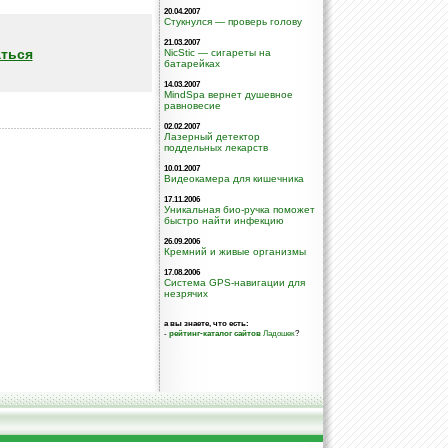
20.04.2007
Стукнулся — проверь голову
21.03.2007
ться
NicStic — сигареты на
батарейках
14.03.2007
MindSpa вернет душевное
равновесие
02.02.2007
Лазерный детектор
поддельных лекарств
10.01.2007
Видеокамера для кишечника
17.11.2006
Уникальная био-ручка поможет
быстро найти инфекцию
26.09.2006
Кремний и живые организмы
17.08.2006
Система GPS-навигации для
незрячих
а вы знаете, что есть:
-
рейтинг-каталог сайтов
Ладошек
?