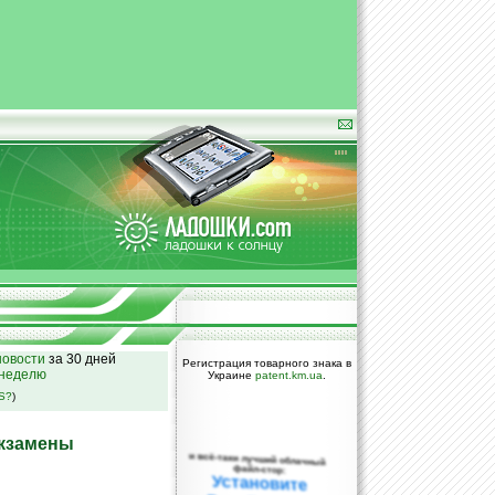
овости
за 30 дней
Регистрация товарного знака в
 неделю
Украине
patent.km.ua
.
SS?
)
экзамены
и всё-таки лучший облачный
файл-стор:
Установите
DropBox уже
сегодня!
ПОЖАЛУЙСТА,