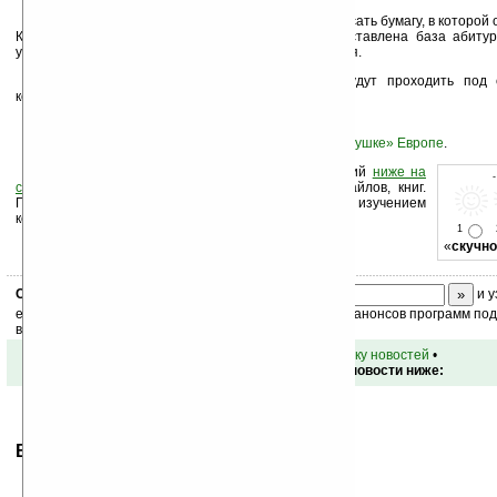
Кроме того, каждый абитуриент обязан подписать бумагу, в которой
К следующим вступительным экзаменам будет составлена база абитур
условие, и их шансы поступить значительно снизятся.
В нынешнем году вступительные снова будут проходить под 
контролем полиции.
Читайте также о
проблеме списывания в «старушке» Европе
.
Оцените новость и оставьте свой комментарий
ниже на
странице
,
подпишитесь
на рассылку новостей, файлов, книг.
Поддержите Ладошки своей посещаемостью, изучением
коммерческой информации, ссылками.
1
«
скучно
Скоро
конкурс
с призами! Подпишитесь:
и у
ежедневный или еженедельный дайджест новостей, анонсов программ под 
ваш почтовый ящик.
•
вернуться к списку новостей
•
Обсуждение этой новости ниже:
Ваше мнение будет первым.