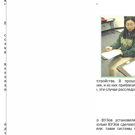
автор новости:
Артем Сокольский
связанные темы:
здоровье
;
прочие гаджеты
;
технологии
;
учеба
В
ы никогда не задумывались, почему в наших
ВУЗах учится так много представителей Китая?
Дело в том, что в этой азиатской стране очень
сложно поступить в высшее учебное заведение. На
следующей неделе пройдут вступительные
экзамены, в которых примут участие около 9,5
миллионов абитуриентов, тогда как количество мест
в ВУЗах ограничено и составляет 2,6 миллиона.
Конкуренция между абитуриентами настолько
велика, что многие из них прибегают к различным
хитростям во время написания экзаменов, и
хитрости эти простираются далеко за границы
обычного списывания у соседа по парте. Часто
используются сложные телекоммуникационные устройства. В про
абитуриентов были пойманы за попытками списывания, и из них приблизи
использована различная электроника. Что интересно, эти случаи расслед
Именно поэтому в прошлом году несколько ВУЗов установили
блокирующие сигналы мобильных телефонов, и несколько ВУЗов сделают 
даже несмотря на то, что специалисты подтвердили: такие системы 
здоровье людей.