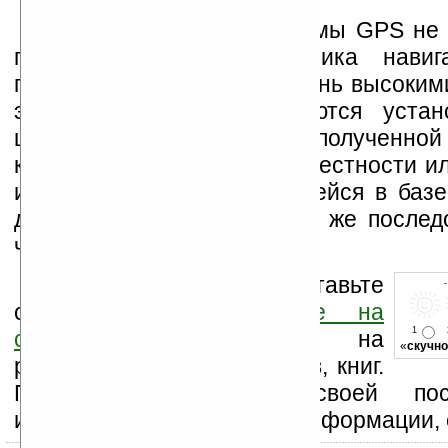
Но, как известно, системы GPS не
прямой видимости спутника навига
помещениях или между очень высокими
этом случае и используются устан
шлеме четыре камеры. По полученной 
компьютер создает схему местности и
и сравнивает ее с хранящейся в базе
действия происходят в той же послед
что и на улице.
Оцените новость и оставьте
свой комментарий
ниже на
1
странице
,
подпишитесь
на
«
скучно
рассылку новостей, файлов, книг.
Поддержите Ладошки своей посе
изучением коммерческой информации, 