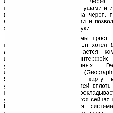
интерфейс, реализуемый через 
гарнитуру, закрепляемую за ушами и 
вибрации, передаваемые на череп, 
всегда остаются свободными и позвол
слышать окружающие его звуки.
Принцип работы системы прост: 
называет место, куда бы он хотел 
дальше в работу включается ко
использую беспроводной интерфейс 
удаленной базы данных Геог
информационной системы (Geographic
System, GIS) подробную карту 
указанием всех подробностей вплоть
кустов. По этой карте прокладыва
учитывая точку, где находится сейчас 
Весь путь контролируется систе