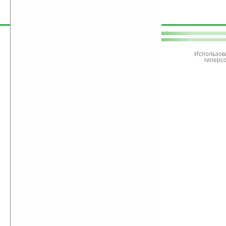
поддержите
Ладошки
Использов
гиперс