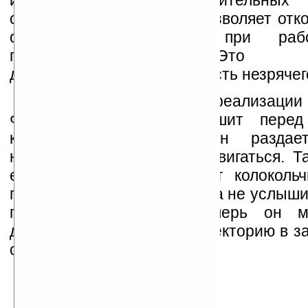
использование дополнительных
определения положения позволяет отк
ошибки, возникающие при раб
позиционирования. Это обе
дополнительную безопасность незрячег
Интересен подход к реализации
Фактически человек слышит перед
колокольчика, причем он разда
направления куда нужно двигаться. Т
если пользователь слышит колокольч
поворачивается налево пока не услышит
прямо перед собой. Теперь он м
движение, корректируя траекторию в з
смещения звука.