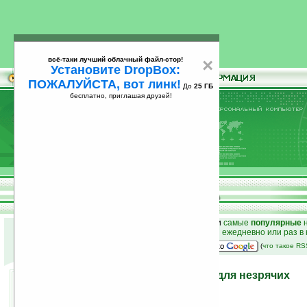
всё-таки лучший облачный файл-стор!
×
Установите DropBox:
ПОЖАЛУЙСТА, вот линк!
До
25 ГБ
бесплатно, приглашая друзей!
Установите
всё-таки лучший облачный файл-стор!
DropBox: ПОЖАЛУЙСТА, вот линк!
До
25
бесплатно, приглашая друзей!
ГБ
к началу раздела новостей
•
лучшие
новости
и
самые
популярные
н
простые
анонсы новостей
на email ежедневно или раз в
наш
на Google:
(
что такое R
Система GPS-навигации для незрячих
17.08.2006 00:39
просмотров: сегодня 2, всего 1951
источник:
www.technologyreview.com