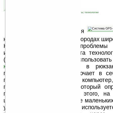
автор новости:
Игорь
связанные темы:
здоровье
;
прочие гаджеты
;
технологии
П
роблемы передвижения
незрячих людей в больших городах шир
Новое решение этой проблемы р
исследователи из Института техноло
(США). Они предлагают использоват
компьютер
, размещаемый в рюкзак
пешехода. Компьютер включает в с
приемника, сам мобильный компьютер,
головы и тела, гироскоп который опр
поворота головы. Помимо этого, на
шлеме закрепляются четыре маленьких
управления компьютером использует