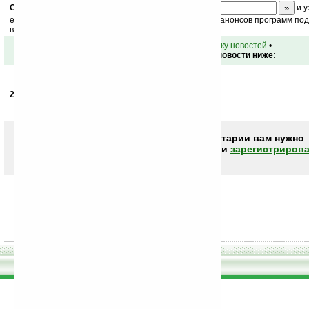
Скоро
конкурс
с призами! Подпишитесь:
и у
ежедневный или еженедельный дайджест новостей, анонсов программ под 
ваш почтовый ящик.
•
вернуться к списку новостей
•
Обсуждение этой новости ниже:
27.08.2006
- Choo
01:18
Дай им Бог здоровья!
Чтобы писать комментарии вам нужно
авторизоваться (войти)
или
зарегистрирова