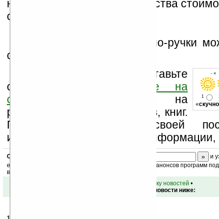
начала массового производства стоимо
составит около $15.
Подробное описание био-ручки мо
сайте
The Future of Things
.
Оцените новость и оставьте
- «
свой комментарий
ниже на
странице
,
подпишитесь
на
1
«
скучно
рассылку новостей, файлов, книг.
Поддержите Ладошки своей посе
изучением коммерческой информации, 
Скоро
конкурс
с призами! Подпишитесь:
и у
ежедневный или еженедельный дайджест новостей, анонсов программ под 
ваш почтовый ящик.
•
вернуться к списку новостей
•
Обсуждение этой новости ниже:
17.11.2006
- liss
21:30