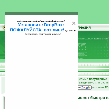
всё-таки лучший облачный файл-стор!
×
Установите DropBox:
ПОЖАЛУЙСТА, вот линк!
До
25 ГБ
бесплатно, приглашая друзей!
Установите
всё-таки лучший облачный файл-стор!
DropBox: ПОЖАЛУЙСТА, вот линк!
До
25
бесплатно, приглашая друзей!
ГБ
к началу раздела новостей
•
лучшие
новости
и
самые
популярные
н
простые
анонсы новостей
на email ежедневно или раз в
наш
на Google:
(
что такое R
Уникальная био-ручка поможет быстро 
17.11.2006 13:44
просмотров: сегодня 2, всего 1833
автор новости:
Елена Шкондина