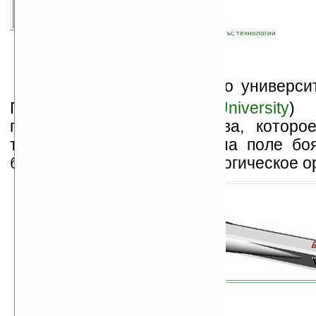
связанные темы:
здоровье
;
прочие гаджеты
;
технологии
У
ченые из израильского универси
Гуриона (
Ben-Gurion University
) 
прототип нового устройства, которо
течение 20 минут прямо на поле боя
было ли использовано биологическое о