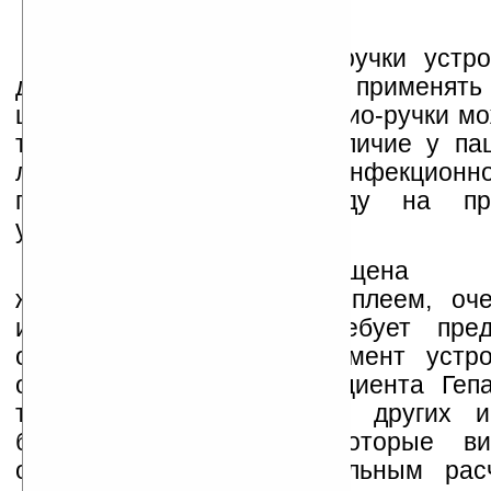
Выполненное в виде ручки устр
даже с большей пользой применять
целях. При помощи такой био-ручки м
точно диагностировать наличие у пац
либо общеизвестной инфекционн
проверить питьевую воду на пр
употреблению и т.д.
Био-ручка оснащена м
жидкокристаллическим дисплеем, оч
использовании и не требует предв
обучения. На данный момент устро
определять наличие у пациента Геп
тропической лихорадки и других и
болезней, а также некоторые в
опухолей. По предварительным рас