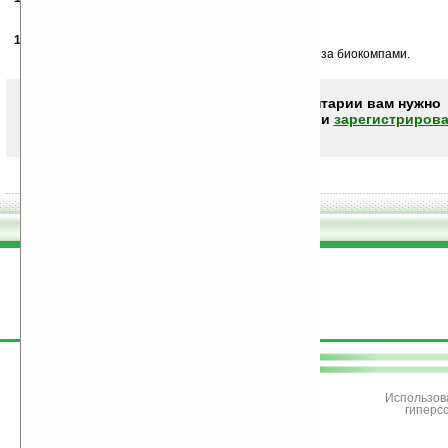
Вот это козырная штука!!!!
19.11.2006
-
lazy
03:20
Зря принцип не описан. А то 100 гб... imho будущее за биокомпами.
Чтобы писать комментарии вам нужно
авторизоваться (войти)
или
зарегистрирова
поддержите
Ладошки
Использов
гиперс