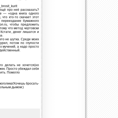
_brosit_kurit
е ещё про неё рассказать?
ме — «одна книга одного
 что кто-то скачает этот
 переиздание бумажного
on.ru, чтобы предложить
отому что метод чертовски
 Кстати, денег лишатся и
е.
это не шутка. Среди моих
курил, потом по глупости
их мучений, а надо просто
 действенный.
что делать не хочется(но
ижек. Просто убеждал себя
рить. Помогло
лкоголика!Хочешь бросать-
мольным дымом:)