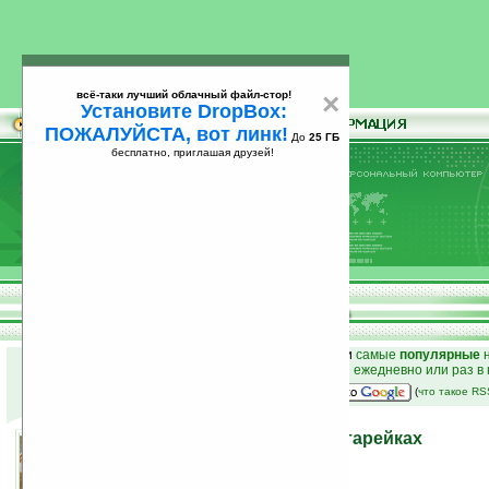
всё-таки лучший облачный файл-стор!
×
Установите DropBox:
ПОЖАЛУЙСТА, вот линк!
До
25 ГБ
бесплатно, приглашая друзей!
Установите
всё-таки лучший облачный файл-стор!
DropBox: ПОЖАЛУЙСТА, вот линк!
До
25
бесплатно, приглашая друзей!
ГБ
к началу раздела новостей
•
лучшие
новости
и
самые
популярные
н
простые
анонсы новостей
на email ежедневно или раз в
наш
на Google:
(
что такое R
NicStic — сигареты на батарейках
21.03.2007 16:19
просмотров: сегодня 1, всего 3537
автор новости:
VMir