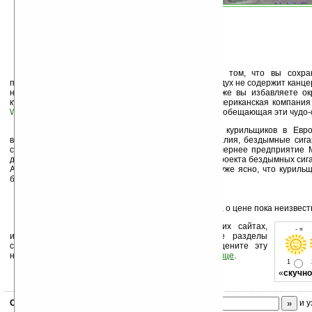
Плюсы, по мнению ученых, заключаются в том, что вы сохра
поведения, связанный с курением, а вдыхаемый воздух не содержит канце
неизменных спутников сигаретного дыма. К тому же вы избавляете о
курения. Инициаторами этого проекта являются американская компани
Worldwide
и швейцарская фирма
NicStic AG
, года три обещающая эти чудо-
С учетом повсеместного ограничения прав курильщиков в Евро
выступили Ирландская республика, Норвегия и Италия, бездымные сига
спросом. К тому же, фирма
Bel Air International
, дочернее предприятие Me
днях запатентовала для реализации в Европе два проекта бездымных сигаре
Air System 2. Что это, мы со временем узнаем, но уже ясно, что курильщ
бездымные сигареты будут в ассортименте.
Продукция NicStics вскоре появится в продаже, о цене пока неизвест
Устанавливайте линк на Ладошки на своих сайтах,
- « 
изучайте коммерческую информацию, посещайте разделы
сайта (форум, чат, новости, файлы, прочие). Оцените эту
новость и оставьте свой комментарий
ниже на странице
.
1
«
скучно
Скоро
конкурс
с призами! Подпишитесь:
и у