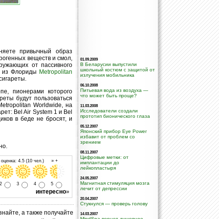
няете привычный образ
рогенных веществ и смол,
01.09.2009
кружающих от пассивного
В Беларусии выпустили
школьный костюм с защитой от
я из Флориды
Metropolitan
излучения мобильника
сигареты.
06.10.2008
Питьевая вода из воздуха —
пе, пионерами которого
что может быть проще?
реты будут пользоваться
tropolitan Worldwide, на
11.03.2008
Исследователи создали
т: Bel Air System 1 и Bel
прототип бионического глаза
иков в беде не бросят, и
05.12.2007
Японский прибор Eye Power
избавит от проблем со
зрением
но.
08.11.2007
Цифровые метки: от
оценка: 4.5 (10 чел.) » +
имплантации до
лейкопластыря
24.05.2007
Магнитная стимуляция мозга
2
3
4
5
лечит от депрессии
интересно
»
20.04.2007
Стукнулся — проверь голову
знайте, а также получайте
14.03.2007
MindSpa вернет душевное