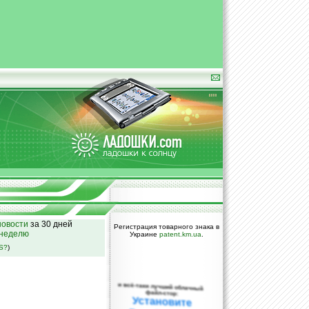
овости
за 30 дней
Регистрация товарного знака в
 неделю
Украине
patent.km.ua
.
SS?
)
и всё-таки лучший облачный
файл-стор:
Установите
DropBox уже
сегодня!
ПОЖАЛУЙСТА,