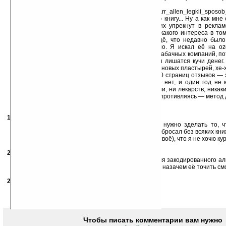
бояться этого. Потому что бояться нечего!
Вот ссылка: http://lib.aldebaran.ru/author/karr_allen/karr_allen_legkii_sposob
Я понимаю, что это похоже на то, что я впариваю книгу... Ну а как мн
Говорить, как сейчас в СМИ, когда боятся, что их упрекнут в рекла
англичанина», что ли? У меня не может быть никакого интереса в том,
файл, правильно? Правда, сейчас я добавлю ещё, что недавно было
варианта ))) Причём переиздания долго не было. Я искал её на oz
знакомым, и не находил. Уверен, что это происки табачных компаний, п
действенный, и если книгу популяризировать, они лишатся кучи денег.
производители всяких бездымных сигарет и никотиновых пластырей, хе-х
В общем, полистайте отзывы по ссылке. Почти 120 страниц отзывов — 
знакомых из 10-ти прочитавших 8 бросили, один нет, и один год не 
сорвался. Если учесть, что не нужно ни усилия воли, ни лекарств, никак
прочитать книгу и воспринимать написанное, не сопротивляясь — метод
Удачи!
11.04.2007
- Tor
01:25
arhip прав. Сила воли нужна только тогда когда нужно зделать то, 
понимаешь, что надо). Я уже два года не курю, да и бросал без всяких кн
на протяжении определённого времени(у каждого своё), что я не хочю ку
26.04.2007
- Antonio
14:59
Эти сигареты-то же самое ,что и балтика нулёка для закодированного а
выбрось полностью.Жизнь такая хрупкая штука,что назачем её точить с
28.05.2008
- Gariksan
11:36
Ха....это устаревшая модель.... есть поновее...
http://limeholding.ru/
Чтобы писать комментарии вам нужно