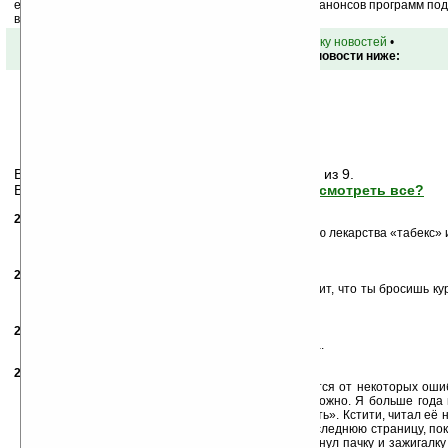
ежедневный или еженедельный дайджест новостей, анонсов программ под 
ваш почтовый ящик.
•
вернуться к списку новостей
•
Обсуждение этой новости ниже:
Вам показаны только последние
7
сообщений из 9.
Важная информация может быть скрыта!
Просмотреть все?
22.03.2007
- Фил
12:14
Хочешь бросить — БРОСАЙ! я например с помощью лекарства «табекс» и
недели бросил.
27.03.2007
- Demogorgon
14:39
Хотеть не вредно. Юзая такую штучку еще не значит, что ты бросишь 
ЗАМЕНЯ ОБЫЧНОЙ СИГАРЕТЕ, и не более того.
27.03.2007
- Курил
22:24
Бросил и плюнул. Нечего бросать. Сила воли нужна.
28.03.2007
- arhip
09:51
Сила воли как раз не очень нужна. Нужно избавится от некоторых ош
частности, от заблуждения, что бросить курить сложно. Я больше год
книжки Аллена Карра «Лёгкий способ бросить курить». Кстити, читал её на
что уже этим он себя окупил. )) Просто дочитал последнюю страницу, пок
закурил по пути в офис последнюю сигарету, выкинул пачку и зажигалку