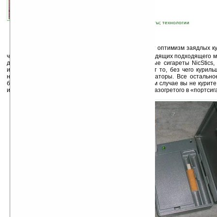
связанные темы:
здоровье
;
прочие гаджеты
;
технологии
В
озможно, появление этого продукта укрепит оптимизм заядлых 
что ничего хорошего в этой привычке нет, но не находящих подходящего м
для того, чтобы наконец бросить курить. Бездымные сигареты NicStics
имеющие ничего общего с настоящими, предлагают то, без чего куриль
никотин. Он — настоящий, так же, как и ароматизаторы. Все остальн
бумага с табаком — изготовлены из пластика. В этом случае вы не курите
испарения никотинового баллона, предварительно разогретого в «портсиг