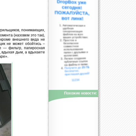
вот линк!
Автоматическая и
удобная
курильщиков, понимающих,
синхронизация
файлов на всех
омента (назовем это так),
ваших устройствах;
, кроме внешнего вида не
Простое и
щик не может обойтись –
безопасное
совместное
ое — фильтр, папиросная
использование
, вдыхая дым, а вдыхаете
папок с друзьями и
коллегами;
аре».
Легкое создание
публичных ссылок
на файлы и папки;
25 ГБ
Получите до
бесплатно,
приглашая друзей!
11234
Похожие новости: