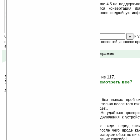
Примечание. Microsoft Outlook 2000 в ActiveSync 4.5 не поддержив
Microsoft Outlook 2003. Также не поддерживается конвертация 
использования на КПК и конвертация шрифтов. Более подробную ин
readme.doc
.
Скоро
конкурс
с призами! Подпишитесь:
и у
получайте ежедневный или еженедельный дайджест новостей, анонсов пр
акций сайта на ваш почтовый ящик.
Отзывы о программе
Вам показаны только последние
7
сообщений из 117.
Важная информация может быть скрыта!
Просмотреть все?
20.01.2009
- Infernal
22:38
Вообщим проблема такова:
Поставил ActiveSync v4.5,(Russian)установилась без всяких пробл
девайса(Qtek S110) он его не видет, начинает видет только после того ка
брата(Qtek S200), а уж потом свой — тогда уже и видет...
При подключении своего колммуникатора пишет «Не удаёться проверит
Возможно порт, используемый ActiveSync для подключения к устройст
программой, например, брандмаузером...»...
Отключаю этот брандмаузер, но всё равно не видет...перед эт
синхронизированые файлы(в моих документах) после чего вроде как
глюконул и пришлось перезагружаться...после перезагруски обратно ниче
Подскажите пожалуйста что делать и как быть?! Зарание спасибо!