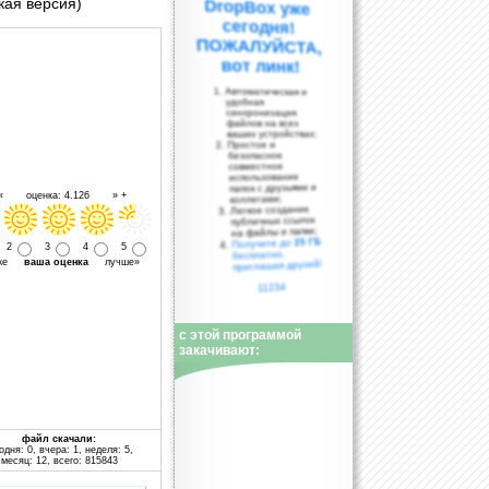
кая версия)
вот линк!
Автоматическая и
удобная
синхронизация
файлов на всех
ваших устройствах;
Простое и
безопасное
совместное
использование
папок с друзьями и
 « оценка: 4.126 » +
коллегами;
Легкое создание
публичных ссылок
на файлы и папки;
25 ГБ
Получите до
2
3
4
5
бесплатно,
уже
ваша оценка
лучше»
приглашая друзей!
11234
с этой программой
закачивают:
файл скачали:
одня: 0, вчера: 1, неделя: 5,
месяц: 12, всего: 815843