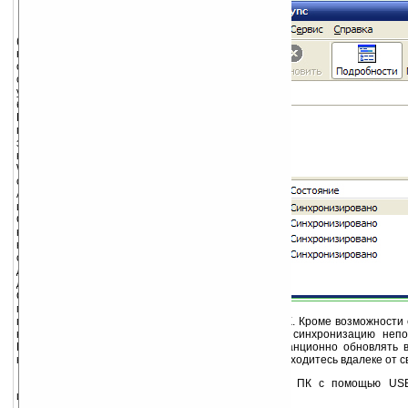
Microsoft ActiveSync
(русская версия) –
новейшее программное
обеспечение
синхронизации для
устройств, работающих на
базе Windows Mobile.
Программа ActiveSync
прекрасно справляется с
задачей синхронизации
компьютеров на базе ОС
Windows с Microsoft Outlook
сразу же после установки.
ActiveSync работает как
шлюз между компьютером с
ОС Windows и устройством
на базе Windows Mobile,
который позволяет
осуществлять обмен
данными Outlook,
документами Microsoft
Office, изображениями,
музыкой, видео и
приложениями между мобильным устройством и ПК. Кроме возможности 
настольным компьютером, ActiveSync выполняет синхронизацию непос
Exchange Server 2003, тем самым позволяя дистанционно обновлять в
календарные записи, задачи и контакты, когда вы находитесь вдалеке от 
ActiveSync поддерживает синхронизацию с ПК с помощью USB-
инфракрасного соединения.