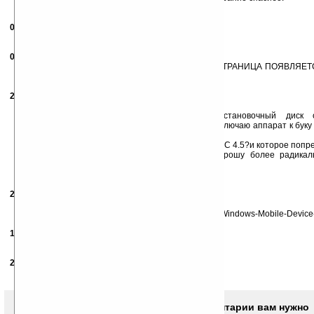
Девайс Qtek S110 WM2003
04.04.2009
- uchellino
08:47
е7геаг
03.04.2010
- vano9292
21:48
ПОЧЕМУ КОГДА НАЖИМАЮ СКАЧАТЬ МНЕ ЕТА СТРАНИЦА ПОЯВЛЯЕТ
КАК СКАЧАТЬ??????
25.05.2010
-
Asus-Artus
19:19
Люди,появилась новейшая проблема!!!!!!
Купил ноутбук с ОС Windows 7,вставил установочный диск о
запуск,установка ACTIVESYNC 4.5 завершена,подключаю аппарат к буку
ошибка совместимости.
кто может что подсказать по-новее чем ACTIVESYNC 4.5?и которое попр
P.S: Windows 7 сносить не хочу,привык к ней,прошу более радикаль
08@mail.ru
заранее спасибо
26.05.2010
- vicious
17:26
Asus-Artus
установите http://www.ladoshki.com/6894-pocket-pc-Windows-Mobile-Device-C
18.01.2011
- bozzzmeg
11:01
спасибо
27.04.2011
-
Dimon803
20:50
а на WM5 робит?
Чтобы писать комментарии вам нужно