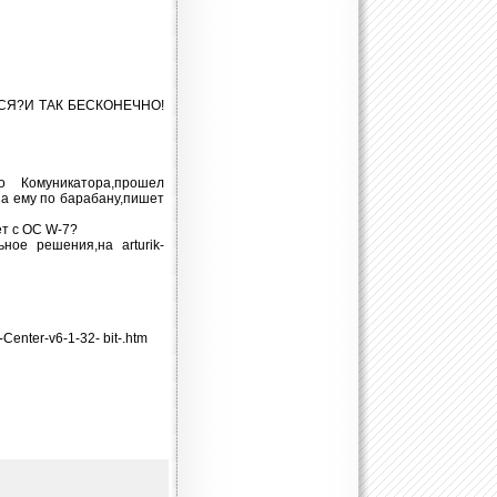
СЯ?И ТАК БЕСКОНЕЧНО!
 Комуникатора,прошел
 а ему по барабану,пишет
ет с ОС W-7?
ное решения,на arturik-
enter-v6-1-32- bit-.htm