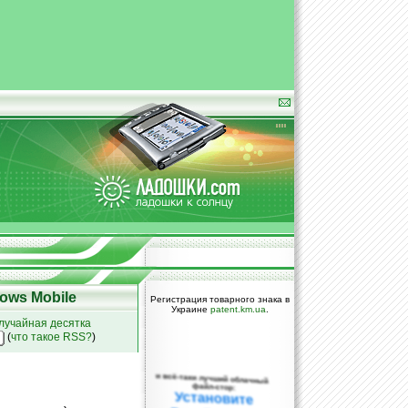
ows Mobile
Регистрация товарного знака в
Украине
patent.km.ua
.
лучайная десятка
(
что такое RSS?
)
и всё-таки лучший облачный
файл-стор:
Установите
DropBox уже
сегодня!
ПОЖАЛУЙСТА,