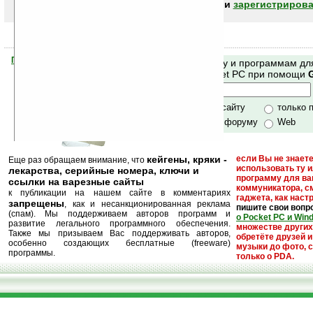
авторизоваться (войти)
или
зарегистрирова
Помогите Ладошкам стать лучше
Поиск по сайту и программам дл
своей поддержкой.
Mobile и Pocket PC при помощи
Хочешь футболку?
только по сайту
только 
по сайту и форуму
Web
кейгены, кряки -
если Вы не знаете
Еще раз обращаем внимание, что
использовать ту 
лекарства, серийные номера, ключи и
программу для ва
ссылки на варезные сайты
коммуникатора, с
к публикации на нашем сайте в комментариях
гаджета, как настр
запрещены
, как и несанкционированная реклама
пишите свои вопр
(спам). Мы поддерживаем авторов программ и
о Pocket PC и Win
развитие легального программного обеспечения.
множестве други
Также мы призываем Вас поддерживать авторов,
обретёте друзей и
особенно создающих бесплатные (freeware)
музыки до фото, с
программы.
только о PDA.