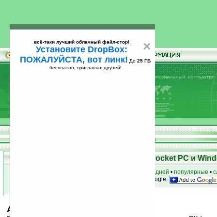
всё-таки лучший облачный файл-стор!
×
Установите DropBox:
ПОЖАЛУЙСТА, вот линк!
До
25 ГБ
бесплатно, приглашая друзей!
Установите
всё-таки лучший облачный файл-стор!
DropBox: ПОЖАЛУЙСТА, вот линк!
До
25
бесплатно, приглашая друзей!
ГБ
Скачать программы для КПК Pocket PC и Wind
к началу раздела
•
за сегодня
•
за 3 дня
•
за 7 дней
•
популярные
•
с
анонсы программ на email
• наш
на Google:
ActiveSync v4.5 (Russian)