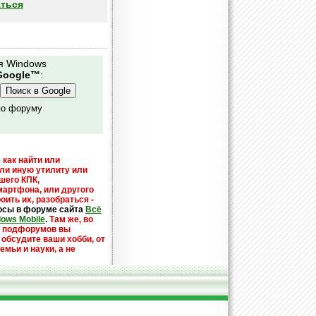
ться
я Windows
Google™
:
по форуму
 как найти или
или иную утилиту или
шего КПК,
мартфона, или другого
оить их, разобраться -
осы в форуме сайта
Всё
dows Mobile
.
Там же, во
х подфорумов вы
 обсудите ваши хобби, от
емьи и науки, а не