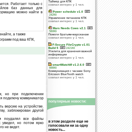
Таймер для КПК
ается. Работает только с
совпал интерес у 1 чел.
файлов баз данных для
формацию можно найти в
Power schedule v1.0
242Кб
Управление питанием КПК
совпал интерес у 1 чел.
Mars Needs Cows v2.1
560Кб
знайте, а также
Помоги братьям-марсианам
совпал интерес у 1 чел.
ограмм под ваш КПК,
F-Secure FileCrypto v1.01
Build 5
2421Кб
Утилита для хранения важной
информации
совпал интерес у 1 чел.
smartWatchM v1.2.6.0
666Кб
Коммуникация с часами Sony
Ericsson BlueTooth watch
совпал интерес у 1 чел.
ем, но при подключении
к я подключу коммуникатор
популярные новости:
ь версию на устройстве.
ву, заблокирован другой
им поудалял все файлы
в этом разделе еще не
 увидел, но потом ярко
голосовали ни за одну
го не видет.
новость...