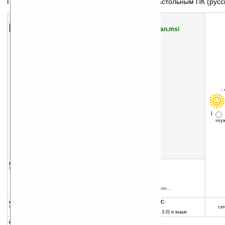
Программа для синхронизации Pocket PC с настольным ПК (русс
Скачать программу:
размер:
7749 Кб
скачать
ActiveSync_v4.5_Russian.msi
-
1
«х
группы программы:
добавлена:
24.11.2005
Системные утилиты
:
Синхронизация
обновлена:
14.02.2007
автор программы:
Microsoft Inc.
www.microsoft.com/window...
support@microsoft.com
программа:
совместима с Pocket PC:
бесплатная
любой процессор
сег
Pocket PC (Windows CE 3.0) и выше
описание: