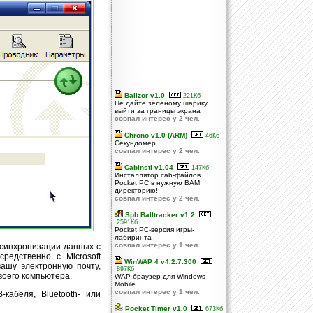
Ballzor v1.0
221Кб
Не дайте зеленому шарику
выйти за границы экрана
совпал интерес у 2 чел.
Chrono v1.0 (ARM)
46Кб
Секундомер
совпал интерес у 2 чел.
CabInstl v1.04
147Кб
Инсталлятор cab-файлов
Pocket PC в нужную ВАМ
директорию!
совпал интерес у 2 чел.
Spb Balltracker v1.2
2591Кб
Pocket PC-версия игры-
лабиринта
совпал интерес у 1 чел.
синхронизации данных с
редственно с Microsoft
WinWAP 4 v4.2.7.300
ашу электронную почту,
897Кб
своего компьютера.
WAP-браузер для Windows
Mobile
совпал интерес у 1 чел.
кабеля, Bluetooth- или
Pocket Timer v1.0
673Кб