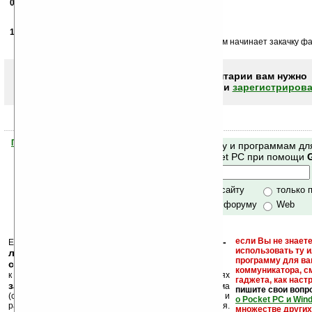
07.06.2006
- Дима
22:39
Программа супер ^_^ мне очень понравилась.
14.09.2007
- akajin
11:58
Надо предупреждать, что установочный файл потом начинает закачку файл
Чтобы писать комментарии вам нужно
авторизоваться (войти)
или
зарегистрирова
Помогите Ладошкам стать лучше
Поиск по сайту и программам дл
своей поддержкой.
Mobile и Pocket PC при помощи
Хочешь футболку?
только по сайту
только 
по сайту и форуму
Web
кейгены, кряки -
если Вы не знаете
Еще раз обращаем внимание, что
использовать ту 
лекарства, серийные номера, ключи и
программу для ва
ссылки на варезные сайты
коммуникатора, с
к публикации на нашем сайте в комментариях
гаджета, как настр
запрещены
, как и несанкционированная реклама
пишите свои вопр
(спам). Мы поддерживаем авторов программ и
о Pocket PC и Win
развитие легального программного обеспечения.
множестве други