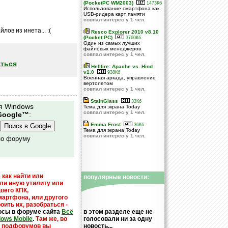
(PocketPC WM2003)
1473Кб
Использование смартфона как
USB-ридера карт памяти
совпал интерес у 1 чел.
ов из инета... :(
Resco Explorer 2010 v8.10
(Pocket PC)
3760Кб
Один из самых лучших
файловых менеджеров
совпал интерес у 1 чел.
ться
Hellfire: Apache vs. Hind
v1.0
938Кб
Военная аркада, управление
вертолетом
совпал интерес у 1 чел.
StainGlass
33Кб
я Windows
Тема для экрана Today
совпал интерес у 1 чел.
Google™
:
Emma Frost
36Кб
Тема для экрана Today
совпал интерес у 1 чел.
по форуму
 как найти или
популярные новости:
или иную утилиту или
шего КПК,
мартфона, или другого
оить их, разобраться -
осы в форуме сайта
Всё
в этом разделе еще не
dows Mobile
.
Там же, во
голосовали ни за одну
х подфорумов вы
новость...