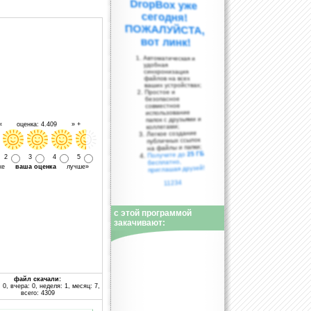
вот линк!
Автоматическая и
удобная
синхронизация
файлов на всех
ваших устройствах;
Простое и
безопасное
совместное
использование
папок с друзьями и
 « оценка: 4.409 » +
коллегами;
Легкое создание
публичных ссылок
на файлы и папки;
25 ГБ
Получите до
2
3
4
5
бесплатно,
уже
ваша оценка
лучше»
приглашая друзей!
11234
с этой программой
закачивают:
файл скачали:
 0, вчера: 0, неделя: 1, месяц: 7,
всего: 4309