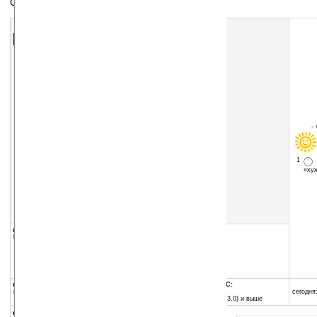
Самоучитель японского языка
Скачать программу:
размер:
2966 Кб
скачать
программу
-
1
«х
группы программы:
добавлена:
04.06.2006
Наука
:
Языки
обновлена:
18.06.2007
автор программы:
Gakusoft
www.gakusoft.com/
support@gakusoft.com
программа:
совместима с Pocket PC:
шареварная
любой процессор
сегодня:
Pocket PC (Windows CE 3.0) и выше
описание: