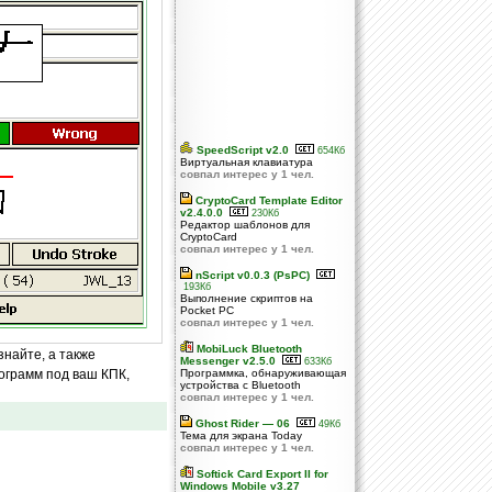
SpeedScript v2.0
654Кб
Виртуальная клавиатура
совпал интерес у 1 чел.
CryptoCard Template Editor
v2.4.0.0
230Кб
Редактор шаблонов для
CryptoCard
совпал интерес у 1 чел.
nScript v0.0.3 (PsPC)
193Кб
Выполнение скриптов на
Pocket PC
совпал интерес у 1 чел.
MobiLuck Bluetooth
знайте, а также
Messenger v2.5.0
633Кб
ограмм под ваш КПК,
Программка, обнаруживающая
устройства с Bluetooth
совпал интерес у 1 чел.
Ghost Rider — 06
49Кб
Тема для экрана Today
совпал интерес у 1 чел.
Softick Card Export II for
Windows Mobile v3.27