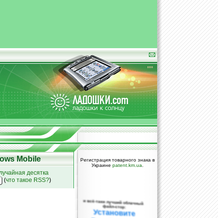
ows Mobile
Регистрация товарного знака в
Украине
patent.km.ua
.
лучайная десятка
(
что такое RSS?
)
и всё-таки лучший облачный
файл-стор:
Установите
DropBox уже
сегодня!
ПОЖАЛУЙСТА,