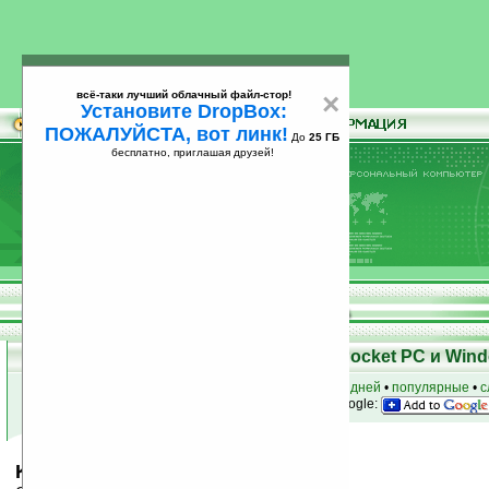
всё-таки лучший облачный файл-стор!
×
Установите DropBox:
ПОЖАЛУЙСТА, вот линк!
До
25 ГБ
бесплатно, приглашая друзей!
Установите
всё-таки лучший облачный файл-стор!
DropBox: ПОЖАЛУЙСТА, вот линк!
До
25
бесплатно, приглашая друзей!
ГБ
Скачать программы для КПК Pocket PC и Wind
к началу раздела
•
за сегодня
•
за 3 дня
•
за 7 дней
•
популярные
•
с
анонсы программ на email
• наш
на Google:
King Kanji v6.1