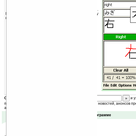
Самоучитель японского языка.
Поддерживается обучение чтению и правильному
написанию иероглифов.
Скоро
конкурс
с призами! Подпишитесь:
и у
получайте ежедневный или еженедельный дайджест новостей, анонсов пр
акций сайта на ваш почтовый ящик.
Отзывы о программе