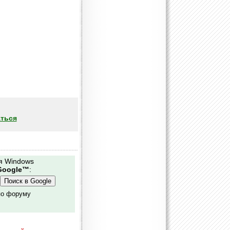
ться
я Windows
Google™
:
по форуму