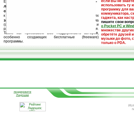
кейгены, кряки -
если Вы не знаете
Еще раз обращаем внимание, что
использовать ту 
лекарства, серийные номера, ключи и
программу для ва
ссылки на варезные сайты
коммуникатора, с
к публикации на нашем сайте в комментариях
гаджета, как настр
запрещены
, как и несанкционированная реклама
пишите свои вопр
(спам). Мы поддерживаем авторов программ и
о Pocket PC и Win
развитие легального программного обеспечения.
множестве други
Также мы призываем Вас поддерживать авторов,
обретёте друзей и
особенно создающих бесплатные (freeware)
музыки до фото, с
программы.
только о PDA.
поддержите
Ладошки
Исп
г