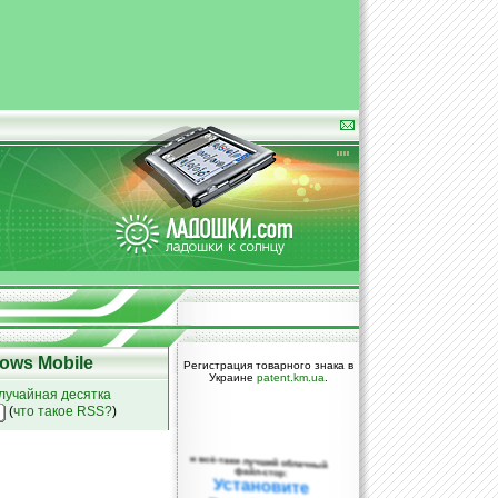
ows Mobile
Регистрация товарного знака в
Украине
patent.km.ua
.
лучайная десятка
(
что такое RSS?
)
и всё-таки лучший облачный
файл-стор:
Установите
DropBox уже
сегодня!
ПОЖАЛУЙСТА,