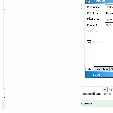
MagiCall
представляет собой утилиту для
двунаправленной фильтрации (входящих и
исходящих) звонков и SMS-сообщений.
Возможности:
Двунаправленная фильтрация звонков
Фильтрация SMS-сообщений
Фильтрация по номерам
Фильтрация по контактам
Фильтрация по SMS-контенту
Автоматическая блокировка нежелательных
звонков
Автоудаление SMS-спама
Отправка SMS на один или несколько
номеров
Запуск приложений
Поддержка горизонтальных и квадратных
дисплеев
И прочее
MagiCall (SmartPhone)
Скоро
конкурс
с призами! Подпишитесь:
и у
получайте ежедневный или еженедельный дайджест новостей, анонсов пр
акций сайта на ваш почтовый ящик.
Отзывы о программе