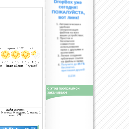
вот линк!
Автоматическая и
удобная
синхронизация
файлов на всех
ваших устройствах;
Простое и
безопасное
совместное
использование
 « оценка: 4.182 » +
папок с друзьями и
коллегами;
Легкое создание
публичных ссылок
на файлы и папки;
2
3
4
5
25 ГБ
Получите до
уже
ваша оценка
лучше»
бесплатно,
приглашая друзей!
11234
с этой программой
закачивают:
файл скачали:
 0, вчера: 0, неделя: 0, месяц: 1,
всего: 4791