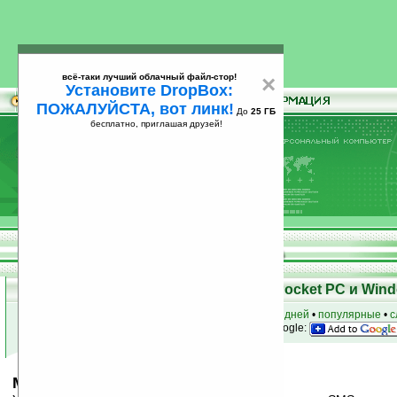
всё-таки лучший облачный файл-стор!
×
Установите DropBox:
ПОЖАЛУЙСТА, вот линк!
До
25 ГБ
бесплатно, приглашая друзей!
Установите
всё-таки лучший облачный файл-стор!
DropBox: ПОЖАЛУЙСТА, вот линк!
До
25
бесплатно, приглашая друзей!
ГБ
Скачать программы для КПК Pocket PC и Wind
к началу раздела
•
за сегодня
•
за 3 дня
•
за 7 дней
•
популярные
•
с
анонсы программ на email
• наш
на Google:
MagiCall v2.3.3 (PocketPC)