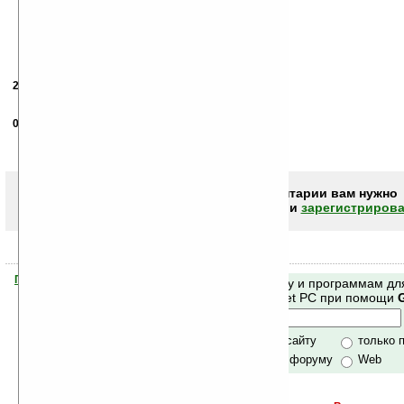
29.01.2007
-
OXYGEN
21:14
Pomagite naiti krack ili serial
06.06.2007
- piligrim
09:55
У меня есть таблетка, стучитесь в аську 381162592
Помогу, чем могу :)
Чтобы писать комментарии вам нужно
авторизоваться (войти)
или
зарегистрирова
Помогите Ладошкам стать лучше
Поиск по сайту и программам дл
своей поддержкой.
Mobile и Pocket PC при помощи
Хочешь футболку?
только по сайту
только 
по сайту и форуму
Web