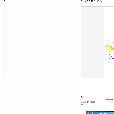
Утилита для двунаправленной фильтрации звонков и SMS
-
1
«х
Скачать программу:
размер:
532 Кб
скачать
программу
группы программы:
добавлена:
18.01.2007
Коммуникации и сети
:
Pocket PC Phone
обновлена:
17.08.2010
edition
автор программы:
Magi Software House
www.magisoftwarehouse.co...
программа:
совместима с Pocket PC:
шареварная
ARM процессор и выше
сегодня:
Windows Mobile 2003 (Pocket PC 2003,
Windows CE 4.20) и выше
описание: