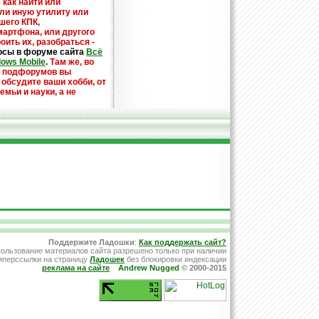
 как найти или
или иную утилиту или
шего КПК,
мартфона, или другого
оить их, разобраться -
осы в форуме сайта
Всё
dows Mobile
.
Там же, во
х подфорумов вы
 обсудите ваши хобби, от
емьи и науки, а не
Поддержите Ладошки
:
Как поддержать сайт?
ользование материалов сайта разрешено только при наличии
иперссылки на страницу
Ладошек
без блокировки индексации
реклама на сайте
Andrew Nugged
© 2000-2015