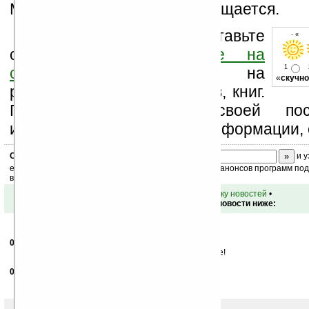
Motorola A1600 пока не сообщается.
Оцените новость и оставьте
- « о
свой комментарий
ниже на
1
странице
,
подпишитесь
на
«
скучно
рассылку новостей, файлов, книг.
Поддержите Ладошки своей посе
изучением коммерческой информации, 
Скоро
конкурс
с призами! Подпишитесь:
и у
ежедневный или еженедельный дайджест новостей, анонсов программ под 
ваш почтовый ящик.
•
вернуться к списку новостей
•
Обсуждение этой новости ниже:
06.05.2008
- sergej9
17:48
Закрытый Linux портит все впечатление о аппарате!
08.05.2008
- Al-Cadet
01:16
Ну не более, чем нокиевские операционки