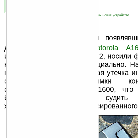
автор новости:
VMir
связанные темы:
Motorola
;
мобильная связь
;
новые устройства
Д
о недавнего времени появляв
данные о телефоне
Motorola A1
известном, как MOTOMING 2, носили ф
не подтверждавшихся официально. Н
нет, но произошла очередная утечка 
сети появились снимки конст
спецификация Motorola A1600, что
большей уверенностью судить
характеристик еще не анонсированного