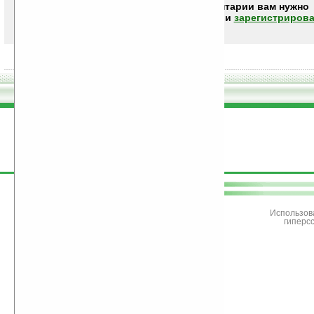
Чтобы писать комментарии вам нужно
авторизоваться (войти)
или
зарегистрирова
поддержите
Ладошки
Использов
гиперс