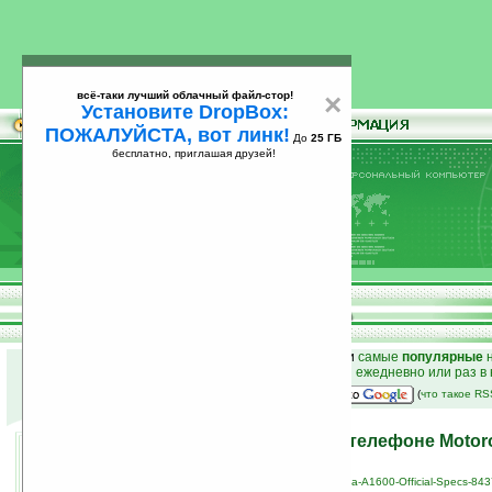
всё-таки лучший облачный файл-стор!
×
Установите DropBox:
ПОЖАЛУЙСТА, вот линк!
До
25 ГБ
бесплатно, приглашая друзей!
Установите
всё-таки лучший облачный файл-стор!
DropBox: ПОЖАЛУЙСТА, вот линк!
До
25
бесплатно, приглашая друзей!
ГБ
к началу раздела новостей
•
лучшие
новости
и
самые
популярные
н
простые
анонсы новостей
на email ежедневно или раз в
наш
на Google:
(
что такое R
Официальные данные о телефоне Motoro
30.04.2008 08:49
просмотров: сегодня 1, всего 3400
источник:
news.softpedia.com/news/Motorola-A1600-Official-Specs-843