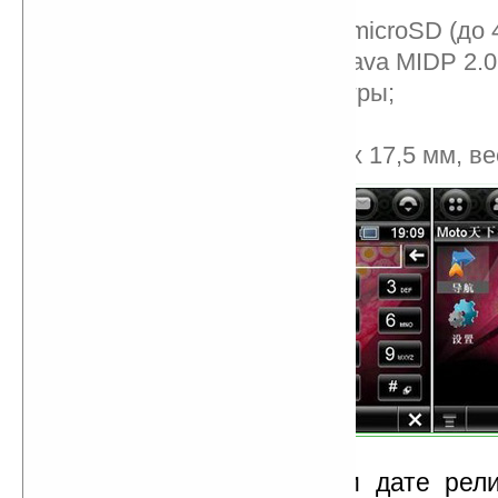
слот для карт памяти microSD (до 4
поддержка WAP 2.0, Java MIDP 2.0
предустановленные игры;
словарь;
размеры – 95,5 х 52,3 х 17,5 мм, ве
К сожалению, о цене и дате рел