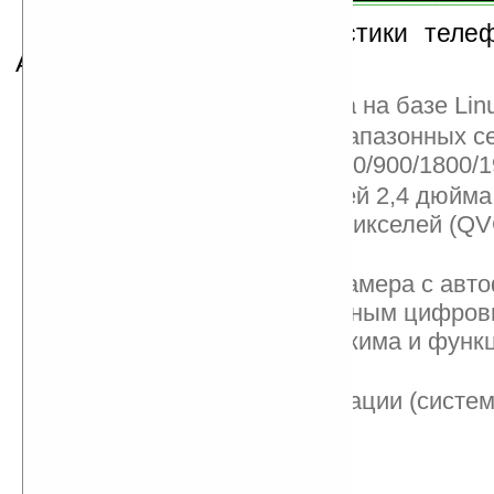
Технические характеристики телеф
A1600:
операционная система на базе Lin
поддержка четырехдиапазонных с
GSM/GPRS/ EDGE (850/900/1800/1
сенсорный TFT дисплей 2,4 дюйма
разрешение 240х320 пикселей (QVG
цветов;
трехмегапиксельная камера с авт
LED-вспышкой, 8-кратным цифров
поддержкой макро-режима и функ
видеозаписи;
поддержка GPS-навигации (систем
медиаплеер;
модуль Bluetooth 2.0;
разъем miniUSB;