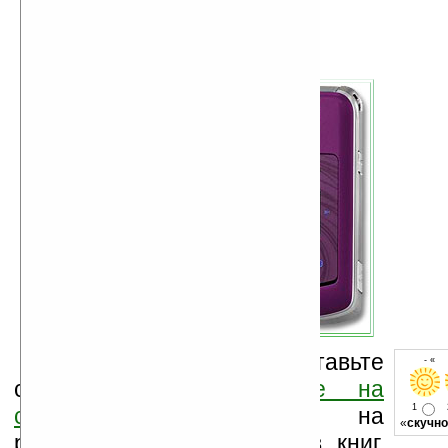
Оцените новость и оставьте
- « 
свой комментарий
ниже на
1
странице
,
подпишитесь
на
«
скучно
рассылку новостей, файлов, книг.