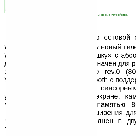
автор новости:
Ira_Korn
связанные темы:
Motorola
;
мобильная связь
;
новые устройства
А
мериканский оператор сотовой с
Wireless выпустил в продажу новый тел
W755 — тонкую «раскладушку» с абс
дизайном. Телефон предназначен для р
CDMA2000 1xRTT/1xEV-DO rev.0 (80
Устройство оснащено Bluetooth с подде
профиля, аудиоплеером, сенсорны
управления на внешнем экране, ка
мегапикселя, встроенной памятью 
навигатором и слотом расширения для
microSD. Moto W755 исполнен в дв
пурпурном и черном.