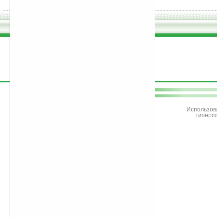
поддержите
Ладошки
Использов
гиперс