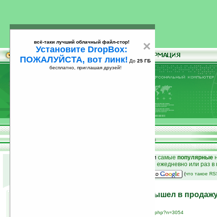
всё-таки лучший облачный файл-стор!
×
Установите DropBox:
ПОЖАЛУЙСТА, вот линк!
До
25 ГБ
бесплатно, приглашая друзей!
Установите
всё-таки лучший облачный файл-стор!
DropBox: ПОЖАЛУЙСТА, вот линк!
До
25
бесплатно, приглашая друзей!
ГБ
к началу раздела новостей
•
лучшие
новости
и
самые
популярные
н
простые
анонсы новостей
на email ежедневно или раз в
наш
на Google:
(
что такое R
Телефон Motorola W755 вышел в продаж
27.05.2008 11:31
просмотров: сегодня 1, всего 3037
источник:
www.phonescoop.com/news/item.php?n=3054