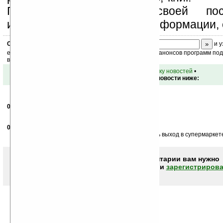
Поддержите Ладошки своей посе
изучением коммерческой информации, 
Скоро
конкурс
с призами! Подпишитесь:
и у
ежедневный или еженедельный дайджест новостей, анонсов программ под 
ваш почтовый ящик.
•
вернуться к списку новостей
•
Обсуждение этой новости ниже:
03.06.2008
- Aresith
04:39
80 гигабайт?!!! Может 8 ?
03.06.2008
- Meeshka
06:35
Зачем, скажите, на ЭТОМ GPS навигатор? Находить выход в супермаркет
Чтобы писать комментарии вам нужно
авторизоваться (войти)
или
зарегистрирова