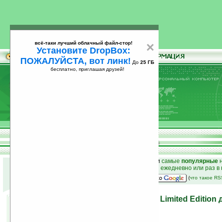
всё-таки лучший облачный файл-стор!
×
Установите DropBox:
ПОЖАЛУЙСТА, вот линк!
До
25 ГБ
бесплатно, приглашая друзей!
Установите
всё-таки лучший облачный файл-стор!
DropBox: ПОЖАЛУЙСТА, вот линк!
До
25
бесплатно, приглашая друзей!
ГБ
к началу раздела новостей
•
лучшие
новости
и
самые
популярные
н
простые
анонсы новостей
на email ежедневно или раз в
наш
на Google:
(
что такое R
Motorola Ferrari RAZR2 V9 Limited Editio
Ferrari
14.05.2008 08:56
просмотров: сегодня 1, всего 3842