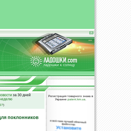
овости
за 30 дней
Регистрация товарного знака в
 неделю
Украине
patent.km.ua
.
SS?
)
n для поклонников
и всё-таки лучший облачный
файл-стор:
Установите
DropBox уже
сегодня!
ПОЖАЛУЙСТА,