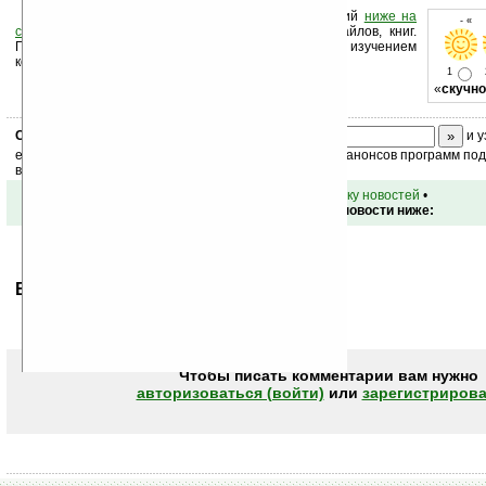
Оцените новость и оставьте свой комментарий
ниже на
- « 
странице
,
подпишитесь
на рассылку новостей, файлов, книг.
Поддержите Ладошки своей посещаемостью, изучением
коммерческой информации, ссылками.
1
«
скучно
Скоро
конкурс
с призами! Подпишитесь:
и у
ежедневный или еженедельный дайджест новостей, анонсов программ под 
ваш почтовый ящик.
•
вернуться к списку новостей
•
Обсуждение этой новости ниже:
Ваше мнение будет первым.
Чтобы писать комментарии вам нужно
авторизоваться (войти)
или
зарегистрирова