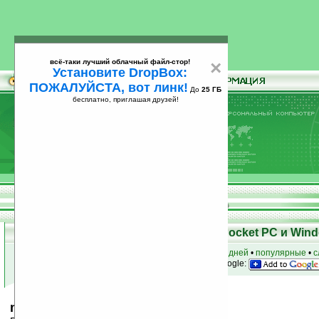
всё-таки лучший облачный файл-стор!
×
Установите DropBox:
ПОЖАЛУЙСТА, вот линк!
До
25 ГБ
бесплатно, приглашая друзей!
Установите
всё-таки лучший облачный файл-стор!
DropBox: ПОЖАЛУЙСТА, вот линк!
До
25
бесплатно, приглашая друзей!
ГБ
Скачать программы для КПК Pocket PC и Wind
к началу раздела
•
за сегодня
•
за 3 дня
•
за 7 дней
•
популярные
•
с
анонсы программ на email
• наш
на Google:
mToday v0.2