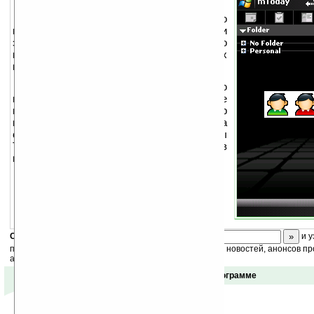
mToday
— позволяет быстро
переключаться между двумя профилями
экрана Today. Каждый профиль — это
вариант активных или неактивных
предустановленных плагинов.
Ограничения: не полностью
поддерживает RealVGA режим; некоторые
плагины не поддерживаются, например
плагины даты и времени; программа
самостоятельно не переназначает плагины
Today, для изменения надо идти в
настройки Today.
Скоро
конкурс
с призами! Подпишитесь:
и у
получайте ежедневный или еженедельный дайджест новостей, анонсов пр
акций сайта на ваш почтовый ящик.
Отзывы о программе