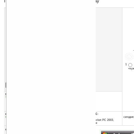
Переключение между профилями экрана Today
1
«х
Скачать программу:
размер:
50 Кб
скачать
программу
группы программы:
добавлена:
26.08.2008
Утилиты
:
Для Today
обновлена:
06.01.2009
автор программы:
Vicott Wong
mobisapienz.com/
программа:
совместима с Pocket PC:
бесплатная
ARM процессор и выше
сегодня:
Windows Mobile 2003 (Pocket PC 2003,
Windows CE 4.20) и выше
описание: