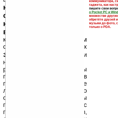
коммуникатора, с
гаджета, как настр
кряки - лекарства,
пишите свои вопр
о Pocket PC и Win
серийные номера,
множестве други
обретёте друзей и
ключи и ссылки на
музыки до фото, с
только о PDA.
варезные сайты
к публикации на нашем
сайте в комментариях
запрещены
, как и
несанкционированная
реклама (спам). Мы
поддерживаем авторов
программ и развитие
легального программного
обеспечения. Также мы
призываем Вас
поддерживать авторов,