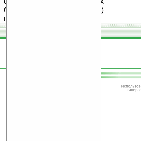
особенно создающих
бесплатные (freeware)
программы.
поддержите
Ладошки
Использов
гиперс