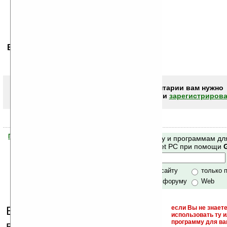
Ваше мнение будет первым.
Чтобы писать комментарии вам нужно
авторизоваться (войти)
или
зарегистрирова
Помогите Ладошкам стать лучше
Поиск по сайту и программам дл
своей поддержкой.
Mobile и Pocket PC при помощи
Хочешь футболку?
только по сайту
только 
по сайту и форуму
Web
Еще раз обращаем
если Вы не знаете
использовать ту 
кейгены,
программу для ва
внимание, что