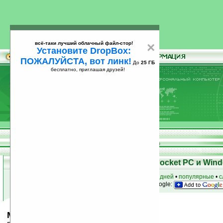
всё-таки лучший облачный файл-стор!
×
Установите DropBox:
ПОЖАЛУЙСТА, вот линк!
До
25 ГБ
бесплатно, приглашая друзей!
Установите
всё-таки лучший облачный файл-стор!
DropBox: ПОЖАЛУЙСТА, вот линк!
До
25
бесплатно, приглашая друзей!
ГБ
Скачать программы для КПК Pocket PC и Wind
к началу раздела
•
за сегодня
•
за 3 дня
•
за 7 дней
•
популярные
•
с
анонсы программ на email
• наш
на Google:
Mobiscope v2.6.16 (Smartphone)