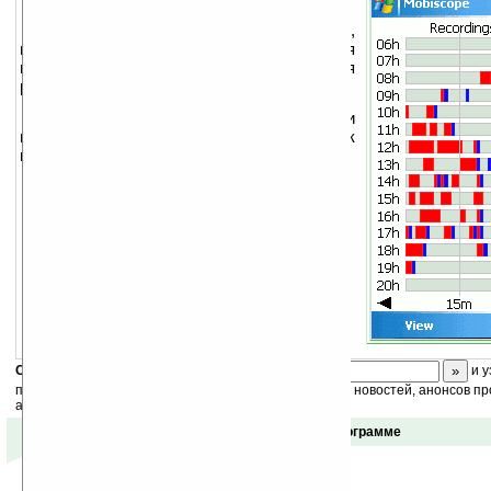
Видео с вебкамер на вашем КПК,
прекрасно может послужить для
наблюдения за домом или просто для
развлечения.
Все что нужно – это вебкамера или
несколько вебкамер, подключенных к
компьютеру и ваш наладонник.
Версия для PocketPC:
Mobiscope
.
Скоро
конкурс
с призами! Подпишитесь:
и у
получайте ежедневный или еженедельный дайджест новостей, анонсов пр
акций сайта на ваш почтовый ящик.
Отзывы о программе