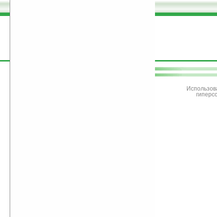
поддержите
Ладошки
Использов
гиперс