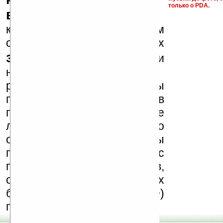
только о PDA.
варезные сайты
к публикации на нашем
сайте в комментариях
запрещены
, как и
несанкционированная
реклама (спам). Мы
поддерживаем авторов
программ и развитие
легального программного
обеспечения. Также мы
призываем Вас
поддерживать авторов,
особенно создающих
бесплатные (freeware)
программы.