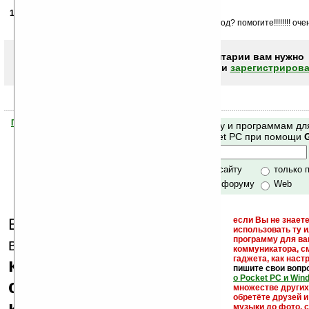
11.01.2009
-
mefistofel
20:37
подскажите, как ее юзать. и какой он запрашивает код? помогите!!!!!!!! оч
Чтобы писать комментарии вам нужно
авторизоваться (войти)
или
зарегистрирова
Помогите Ладошкам стать лучше
Поиск по сайту и программам дл
своей поддержкой.
Mobile и Pocket PC при помощи
Хочешь футболку?
только по сайту
только 
по сайту и форуму
Web
Еще раз обращаем
если Вы не знаете
использовать ту 
кейгены,
программу для ва
внимание, что
коммуникатора, с
гаджета, как настр
кряки - лекарства,
пишите свои вопр
о Pocket PC и Win
серийные номера,
множестве други
обретёте друзей и
ключи и ссылки на
музыки до фото, с