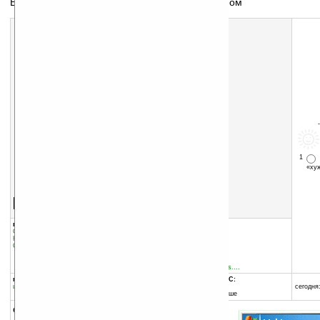
Видео с вебкамер на КПК, наблюдение за домом
1
«х
Скачать программу:
размер:
527 Кб
скачать
программу
группы программы:
добавлена:
03.01.2009
Системные утилиты
:
прочее
обновлена:
01.06.2010
Коммуникации и сети
:
прочее
Системные утилиты
:
Безопасность
автор программы:
Shape Services
www.shapeservices.de
imsupport@shapeservices....
программа:
совместима с Pocket PC:
шареварная
ARM процессор и выше
сегодня:
Windows Mobile 5.0 и выше
описание: