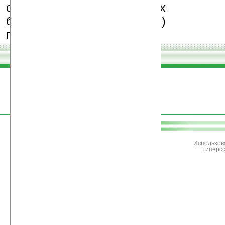
особенно создающих
бесплатные (freeware)
программы.
поддержите
Ладошки
Использов
гиперс