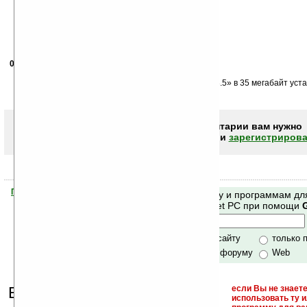
09.09.2009
- Vladal
08:16
Да здравствуют CABs!
И не надо этого монстра «Net Compact Framework 3.5» в 35 мегабайт уст
ради каба в 2,5 метра!
Чтобы писать комментарии вам нужно
авторизоваться (войти)
или
зарегистрирова
Помогите Ладошкам стать лучше
Поиск по сайту и программам дл
своей поддержкой.
Mobile и Pocket PC при помощи
Хочешь футболку?
только по сайту
только 
по сайту и форуму
Web
Еще раз обращаем
если Вы не знаете
использовать ту 