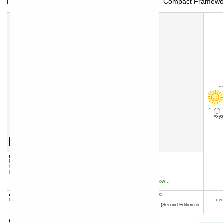
Пакет библиотек для работы приложений .NET Compact Framework
-
1
«х
Скачать программу:
размер:
2644 Кб
скачать
.NET_Compact_Framework_v3.5_CAB.cab
группы программы:
добавлена:
15.03.2009
Разное
:
Разработчику
обновлена:
15.03.2009
Системные утилиты
:
Cистемные
расширения
автор программы:
Microsoft Inc.
www.microsoft.com/window...
support@microsoft.com
программа:
совместима с Pocket PC:
бесплатная
ARM процессор и выше
сег
Windows Mobile 2003 SE (Second Edition) и
выше
описание: