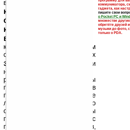
кейгены,
программу для ва
внимание, что
коммуникатора, с
гаджета, как настр
кряки - лекарства,
пишите свои вопр
о Pocket PC и Win
серийные номера,
множестве други
обретёте друзей и
ключи и ссылки на
музыки до фото, с
только о PDA.
варезные сайты
к публикации на нашем
сайте в комментариях
запрещены
, как и
несанкционированная
реклама (спам). Мы
поддерживаем авторов
программ и развитие
легального программного
обеспечения. Также мы
призываем Вас
поддерживать авторов,