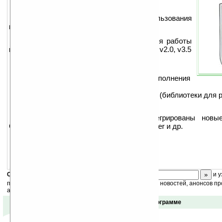
Установка .NET Framework без использования
компьютера.
.NET CF v3.5 — пакет библиотек для работы
приложений .NET Compact Framework v1.0, v2.0, v3.5
Содержит:
Common Language Runtime (среда выполнения
.NET-приложений)
.NET Compact Framework class library (библиотеки для 
программ)
Кроме того в .NET CF v3.5 интегрированы новы
Communication Foundation, LINQ, SoundPlayer и др.
ActiveSync installer
.
Скоро
конкурс
с призами! Подпишитесь:
и у
получайте ежедневный или еженедельный дайджест новостей, анонсов пр
акций сайта на ваш почтовый ящик.
Отзывы о программе