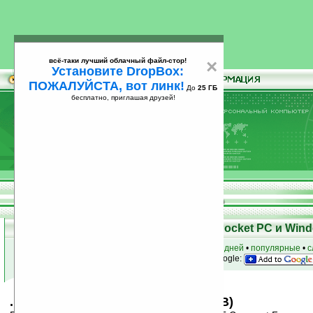
всё-таки лучший облачный файл-стор!
×
Установите DropBox:
ПОЖАЛУЙСТА, вот линк!
До
25 ГБ
бесплатно, приглашая друзей!
Установите
всё-таки лучший облачный файл-стор!
DropBox: ПОЖАЛУЙСТА, вот линк!
До
25
бесплатно, приглашая друзей!
ГБ
Скачать программы для КПК Pocket PC и Wind
к началу раздела
•
за сегодня
•
за 3 дня
•
за 7 дней
•
популярные
•
с
анонсы программ на email
• наш
на Google:
.NET Compact Framework v3.5 (CAB)