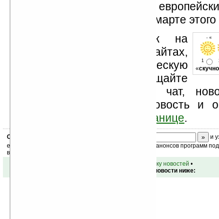
Ожидается, что на европейски
смартфон появится уже в марте этого 
Устанавливайте линк на
- « о
Ладошки на своих сайтах,
1
изучайте коммерческую
«
скучно
информацию, посещайте
разделы сайта (форум, чат, нов
прочие). Оцените эту новость и о
комментарий
ниже на странице
.
Скоро
конкурс
с призами! Подпишитесь:
и у
ежедневный или еженедельный дайджест новостей, анонсов программ под 
ваш почтовый ящик.
•
вернуться к списку новостей
•
Обсуждение этой новости ниже: