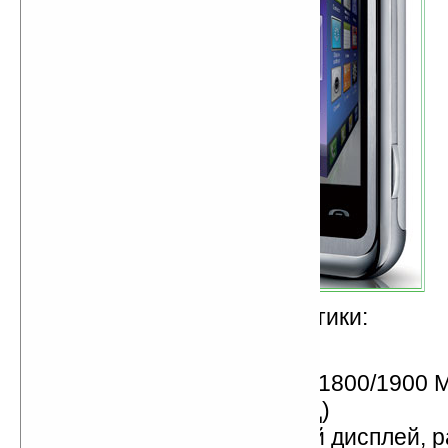
Технические характеристики:
3D S-Class интерфейс
GSM/GPRS/EDGE (900/1800/1900 М
WCDMA/HSDPA (2100 МГц)
3-дюймовый сенсорный дисплей, 