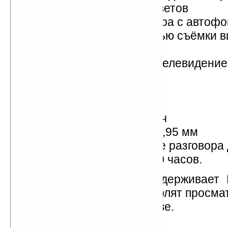
800х480 точек, 262 тыс. цветов
5-мегапиксельная камера с автофо
вспышкой и с возможностью съёмки в
высоким качеством
FM-радио, мобильное телевидение
Слот для microSD
A-GPS
Wi-Fi, Bluetooth
Li-Ion батарея, 1000 мАч
Размеры 105,9x55,3x11,95 мм
Время работы в режиме разговора 
в режиме ожидания до 300 часов.
LG Arena KM900 поддерживает 
технологии, которые позволят просма
на нём в отличном качестве.