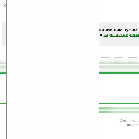
09.02.2009
- Mizantrop
12:09
Li-Ion батарея, 1000 мАч?
чет мало
Чтобы писать комментарии вам нужно
авторизоваться (войти)
или
зарегистрирова
поддержите
Ладошки
Использов
гиперс