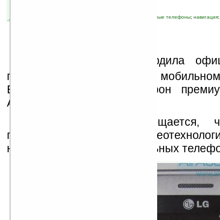
связанные темы:
LG
;
интерфейс
;
мобильные телефоны
;
навигация
смартфоны
;
технологии
К
омпания LG подтвердила офиц
представит на Всемирном мобильном
Барселоне новый смартфон премиу
Arena KM900.
В пресс-релизе сообщается, 
поддерживает аудио- и видеотехнолог
не использовались в мобильных телефо