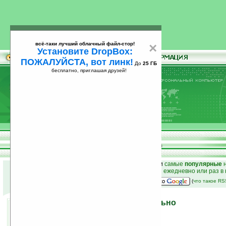
всё-таки лучший облачный файл-стор!
×
Установите DropBox:
ПОЖАЛУЙСТА, вот линк!
До
25 ГБ
бесплатно, приглашая друзей!
Установите
всё-таки лучший облачный файл-стор!
DropBox: ПОЖАЛУЙСТА, вот линк!
До
25
бесплатно, приглашая друзей!
ГБ
к началу раздела новостей
•
лучшие
новости
и
самые
популярные
н
простые
анонсы новостей
на email ежедневно или раз в
наш
на Google:
(
что такое R
LG Arena KM900 официально
09.02.2009 11:26
просмотров: сегодня 2, всего 4587
автор новости:
Роман Алексеев