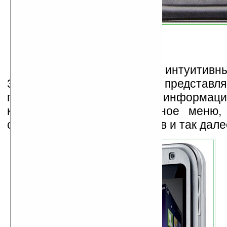
Необычным будет также интуитивны
3D S-Class интерфейс. Он представля
грани которого — это информаци
которые отображают главное меню,
список композиций, фильмов и так дале