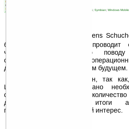
связанные темы:
Android
;
iPhone
;
Palm OS
;
Symbian
;
Windows Mobile
смартфоны
К
леменс Шухерт (Clemens Schuche
блога PUGcast, сейчас проводит 
читателей PUGcast по поводу 
существующих мобильных операционн
доминирование в ближайшем будущем.
Опрос еще не окончен, так как
Шухерта, еще не набрано необх
статистических выкладок количеств
даже промежуточные итоги анк
представляют определенный интерес.