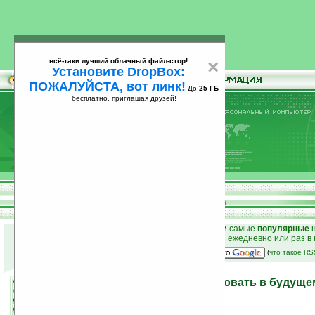
всё-таки лучший облачный файл-стор!
×
Установите DropBox:
ПОЖАЛУЙСТА, вот линк!
До
25 ГБ
бесплатно, приглашая друзей!
Установите
всё-таки лучший облачный файл-стор!
DropBox: ПОЖАЛУЙСТА, вот линк!
До
25
бесплатно, приглашая друзей!
ГБ
к началу раздела новостей
•
лучшие
новости
и
самые
популярные
н
простые
анонсы новостей
на email ежедневно или раз в
наш
на Google:
(
что такое R
iPhoneOS будет доминировать в будуще
04.05.2009 00:48
просмотров: сегодня 2, всего 3848
автор новости:
VMir