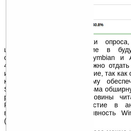
Как считают участники опроса,
шансы на доминирование в буд
операционные системы Symbian и A
40,8%. Действительно, сложно отдать
из этих двух ОС предпочтение, так как 
к открытому программному обеспе
Source) и нацелены на весьма обширн
разработчиков. Более половины чит
PUGcast, принявших участие в анк
высказались за перспективность Wi
(55,1%).