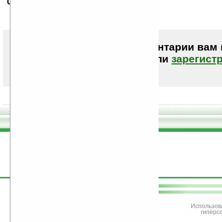
06.05.2009
- pestsov
16:18
да ну.. ниочем эти опросы..
Чтобы писать комментарии вам
авторизоваться (войти)
или
зарегист
поддержите
Ладошки
Использов
гиперс