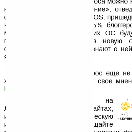
Главным сюрпризом опроса можно н
низкие шансы «на выживание», отве
операционной системе webOS, пришед
Palm OS. Всего лишь 24,5% блоггер
место среди доминирующих ОС буду
пользователи не верят в новую о
систему, то ли просто не знают о не
ясно.
В настоящее время опрос еще не 
желающие могут высказать свое мнен
http://tr.im/k5yu
.
Устанавливайте линк на
- « 
Ладошки на своих сайтах,
1
изучайте коммерческую
«
скучно
информацию, посещайте