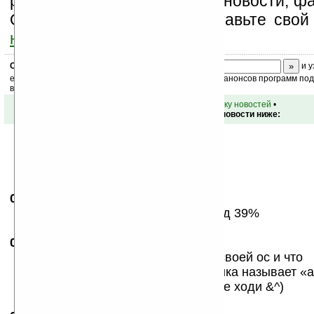
разделы сайта (форум, чат, новости, фа
Оцените эту новость и оставьте свой
ниже на странице
.
Скоро
конкурс
с призами! Подпишитесь:
и у
ежедневный или еженедельный дайджест новостей, анонсов программ под 
ваш почтовый ящик.
•
вернуться к списку новостей
•
Обсуждение этой новости ниже:
05.05.2009
-
gnom slava
13:09
уже винда 63%, иФон 42%, андроид 39%
05.05.2009
- Biotrop
14:29
бе эти опросы... придёт китаец со своей ос и что
американская и европейская публика называет «
приобретёт лицо и вес. к гадалке не ходи &^)