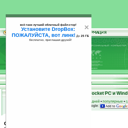
всё-таки лучший облачный файл-стор!
×
Установите DropBox:
ПОЖАЛУЙСТА, вот линк!
До
25 ГБ
бесплатно, приглашая друзей!
Установите
всё-таки лучший облачный файл-стор!
DropBox: ПОЖАЛУЙСТА, вот линк!
До
25
бесплатно, приглашая друзей!
ГБ
Скачать программы для КПК Pocket PC и Wind
к началу раздела
•
за сегодня
•
за 3 дня
•
за 7 дней
•
популярные
•
с
анонсы программ на email
• наш
на Google:
Cloud SMS Backup v1.2.1