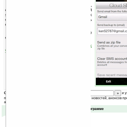
Резервное копирование СМС,
сообщения отсылаются на электронный
ящик. СМС могут посылаться как
отдельными письмами, так и архивом. Есть
функция очистки папок с соощениями.
В последующих версиях будут
добавляться новые возможности.
Необходим
.NET Compact Framework
v3.5
.
Скоро
конкурс
с призами! Подпишитесь:
и у
получайте ежедневный или еженедельный дайджест новостей, анонсов пр
акций сайта на ваш почтовый ящик.
Отзывы о программе