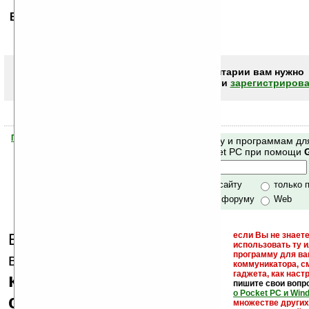
Ваше мнение будет первым.
Чтобы писать комментарии вам нужно
авторизоваться (войти)
или
зарегистрирова
Помогите Ладошкам стать лучше
Поиск по сайту и программам дл
своей поддержкой.
Mobile и Pocket PC при помощи
Хочешь футболку?
только по сайту
только 
по сайту и форуму
Web
Еще раз обращаем
если Вы не знаете
использовать ту 
кейгены,
программу для ва
внимание, что
коммуникатора, с
гаджета, как настр
кряки - лекарства,
пишите свои вопр
о Pocket PC и Win
серийные номера,
множестве други