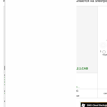
Резервное копирование СМС, сообщения отсылаются на электр
1
«х
Скачать программу:
размер:
1097 Кб
скачать
Cloud_SMS_Backup_v1.2.1.CAB
группы программы:
добавлена:
26.08.2010
Системные утилиты
:
прочее
обновлена:
26.08.2010
Системные утилиты
:
Синхронизация
Коммуникации и сети
:
Pocket PC Phone
автор программы:
edition
ken52787
forum.xda-developers.com...
программа:
совместима с Pocket PC:
бесплатная
ARM процессор
сег
Windows Mobile 5.0 и выше
описание: