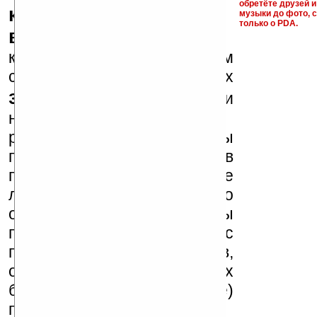
обретёте друзей и
ключи и ссылки на
музыки до фото, с
только о PDA.
варезные сайты
к публикации на нашем
сайте в комментариях
запрещены
, как и
несанкционированная
реклама (спам). Мы
поддерживаем авторов
программ и развитие
легального программного
обеспечения. Также мы
призываем Вас
поддерживать авторов,
особенно создающих
бесплатные (freeware)
программы.