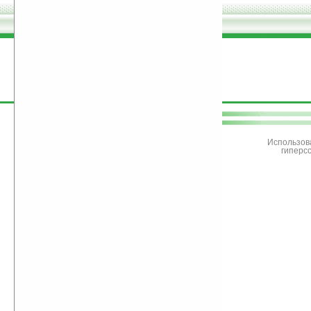
поддержите
Ладошки
Использов
гиперс