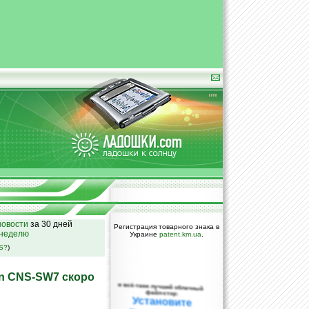
овости
за 30 дней
Регистрация товарного знака в
 неделю
Украине
patent.km.ua
.
SS?
)
n CNS-SW7 скоро
и всё-таки лучший облачный
файл-стор:
Установите
DropBox уже
сегодня!
ПОЖАЛУЙСТА,