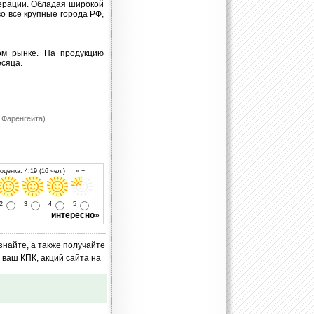
ерации. Обладая широкой
о все крупные города РФ,
ом рынке. На продукцию
сяца.
в Фаренгейта)
ценка: 4.19 (16 чел.) » +
2
3
4
5
интересно
»
знайте, а также получайте
ваш КПК, акций сайта на