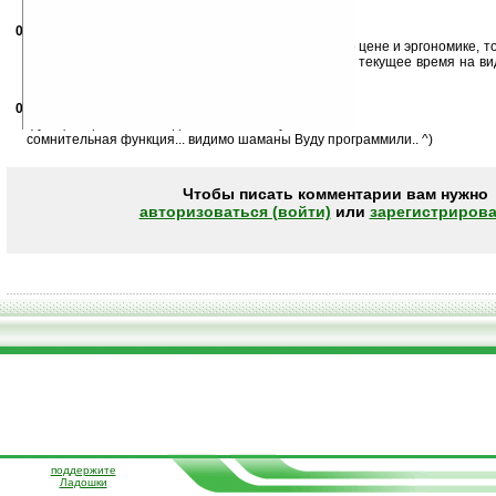
05.02.2010
- Пилюлькин
02:17
если получится конкурировать с Casio или Timex по цене и эргономике, т
внешний вид как у дешёвой китайской побрякушки, текущее время на ви
будет, если часы окажутся в снегу или в грязи?
06.02.2010
- Biotrop
12:42
функция прогноза погоды этого в касио у меня нет..
сомнительная функция... видимо шаманы Вуду программили.. ^)
Чтобы писать комментарии вам нужно
авторизоваться (войти)
или
зарегистрирова
поддержите
Ладошки