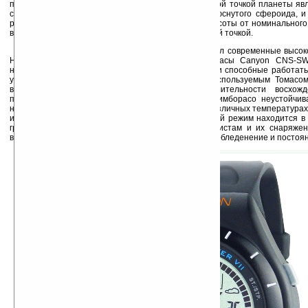
планеты. В абсолютных величинах наиболее высокой точкой планеты явл
связи с тем, что планета Земля имеет форму сплюснутого сфероида, и
расположен ближе к экватору, то при измерении высоты от номинальног
вершина Чимборасо становится наиболее удаленной точкой.
Для своего восхождения Томас Спелко выбрал современные высок
Наибольшую помощь оказали ему спортивные часы Canyon CNS-S
набором всех необходимых альпинистам функций, и способные работать 
условиях. Часы стали основным инструментом, используемым Томасо
высоты подъема, текущей температуры и длительности восхожд
подвергались жестким испытаниям – погода на Чимборасо неустойчив
несколько раз в день. Им пришлось работать при различных температура
и у подножья серьезно различается, температурный режим находится в 
градусов Цельсия). В начале восхождения альпинистам и их снаряж
влажность, ближе к вершине – резкое похолодание, обледенение и постоя