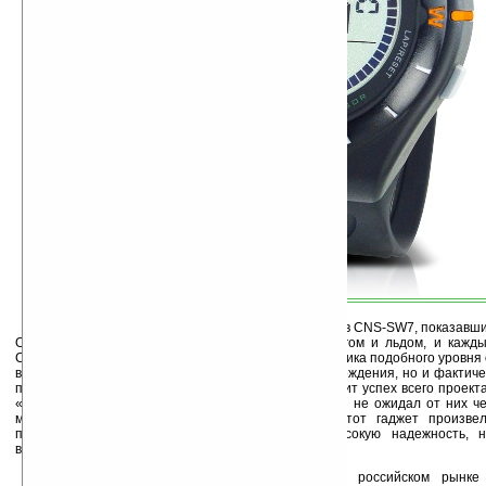
Томас Спелко высоко оценил надежность часов CNS-SW7, показавши
Они с легкостью вынесли испытание дождем, снегом и льдом, и кажд
Спелко лучше ориентироваться на местности. «Техника подобного уровня
в горах, ведь она не только упрощает процесс восхождения, но и фактич
помощником альпиниста, и от ее надежности зависит успех всего проекта
«Когда я впервые увидел часы Canyon CNS-SW7, я не ожидал от них чег
менее, мои ожидания оказались ошибочными, этот гаджет произве
продемонстрировав свои лучшие качества – высокую надежность, 
великолепную эргономичность», добавил он.
Эксклюзивным дистрибьютором Canyon на российском рынке