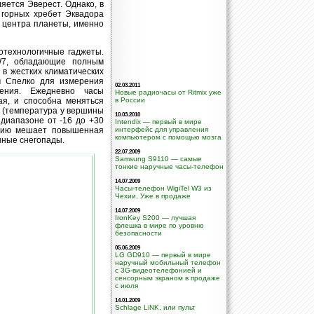
яется Эверест. Однако, в
 горных хребет Эквадора
о центра планеты, именно
отехнологичные гаджеты.
W7, обладающие полным
в жестких климатических
м Спелко для измерения
02.03.2011
ения. Ежедневно часы
Новые радиочасы от Ritmix уже
ая, и способна меняться
в России
х (температура у вершины
10.03.2010
диапазоне от -16 до +30
Intendix — первый в мире
ению мешает повышенная
интерфейс для управления
компьютером с помощью мозга
нные снегопады.
22.07.2009
Samsung S9110 — самые
тонкие наручные часы-телефон
14.07.2009
Часы-телефон WigiTel W3 из
Чехии. Уже в продаже
14.07.2009
IronKey S200 — лучшая
флешка в мире по уровню
безопасности
05.06.2009
LG GD910 — первый в мире
наручный мобильный телефон
с 3G-видеотелефонией и
сенсорным экраном в продаже
с июля
14.01.2009
Schlage LiNK, или пульт