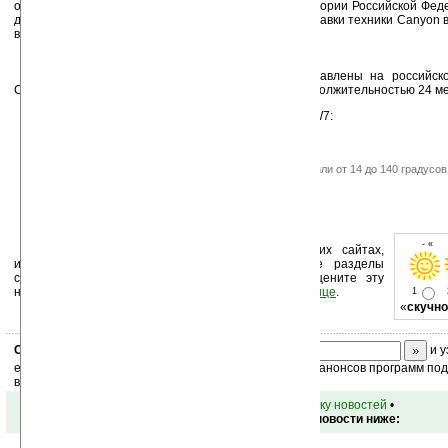
осуществляющая свою деятельность на всей территории Российской Фед
дилерской сетью, EASA Company осуществляет поставки техники Canyon в
включая удаленные от центра регионы.
Часы Canyon CNS-SW7 скоро будут представлены на российск
Canyon предоставляется фирменная гарантия, продолжительностью 24 ме
Функциональные особенности Canyon CNS-SW7:
Высотомер (от -700 до 9000 м)
Барометр (от 300 до 1100 hPa/mbar)
Термометр (от -10 до 60 градусов Цельсия, или от 14 до 140 градусо
Функция прогноза погоды
Будильник, календарь
Цифровой компас
Влагозащищенный корпус
- « о
Устанавливайте линк на Ладошки на своих сайтах,
изучайте коммерческую информацию, посещайте разделы
сайта (форум, чат, новости, файлы, прочие). Оцените эту
новость и оставьте свой комментарий
ниже на странице
.
1
«
скучно
Скоро
конкурс
с призами! Подпишитесь:
и у
ежедневный или еженедельный дайджест новостей, анонсов программ под 
ваш почтовый ящик.
•
вернуться к списку новостей
•
Обсуждение этой новости ниже: