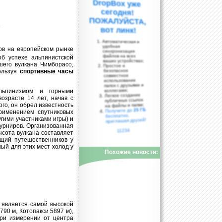
вот линк!
Автоматическая и
удобная
ов на европейском рынке
синхронизация
файлов на всех
об успехе альпинистской
ваших устройствах;
шего вулкана Чимборасо,
Простое и
пользуя
спортивные часы
безопасное
совместное
использование
папок с друзьями и
коллегами;
льпинизмом и горными
Легкое создание
озрасте 14 лет, начав с
публичных ссылок
ого, он обрел известность
на файлы и папки;
25 ГБ
Получите до
применением спутниковых
бесплатно,
гими участниками игры) и
приглашая друзей!
турниров. Организованная
11234
сота вулкана составляет
ющий путешественников у
ый для этих мест холод у
Похожие новости:
н является самой высокой
790 м, Котопакси 5897 м),
при измерении от центра