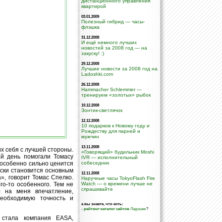
дистанционного управления
квартирой
03.01.2009
Полезный гибрид — часы-
флэшка
31.12.2008
И ещё немного лучших
новостей за 2008 год — на
закуску! :)
29.12.2008
Лучшие новости за 2008 год на
Ladoshki.com
26.12.2008
Hammacher Schlemmer —
тренируем «золотых» рыбок
19.12.2008
Зонтик-светлячок
12.12.2008
10 подарков к Новому году и
Рождеству для парней и
мужчин
13.11.2008
х себя с лучшей стороны.
«Говорящий» будильник Moshi
ый день помогали Томасу
IVR — исполнительный
 особенно сильно ценится
собеседник
ески становится основным
12.11.2008
», говорит Томас Спелко.
Наручные часы TokyoFlash Fire
о-то особенного. Тем не
Watch — о времени лучше не
спрашивайте
л на меня впечатление,
необходимую точность и
а вы знаете, что есть:
-
рейтинг-каталог сайтов
Ладошек
?
 стала компания EASA,