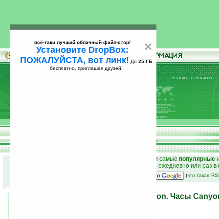
всё-таки лучший облачный файл-стор!
×
Установите DropBox:
ПОЖАЛУЙСТА, вот линк!
До
25 ГБ
бесплатно, приглашая друзей!
Установите
всё-таки лучший облачный файл-стор!
DropBox: ПОЖАЛУЙСТА, вот линк!
До
25
бесплатно, приглашая друзей!
ГБ
к началу раздела новостей
•
лучшие
новости
и
самые
популярные
н
простые
анонсы новостей
на email ежедневно или раз в
наш
на Google:
(
что такое R
Покоряя вершины с Canyon. Часы Canyo
на российском рынке
04.02.2010 16:00
просмотров: сегодня 1, всего 5461