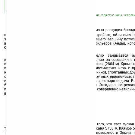
источник:
www.canyon-tech.ru
автор новости:
Роман Алексеев
связанные темы:
влагозащищенный
;
прочие гаджеты
;
часы
;
человек
К
омпания
Canyon
, один из наиболее динамично растущих бренд
потребительской электроники и периферийных устройств, объявляет 
экспедиции Томаса Спелко (Tomaz Spelko), покорившего вершину потух
входящего в состав горного массива западных кордильеров (Анды), ис
Canyon CNS-SW7
.
На профессиональном уровне Томас Спелко занимается а
восхождениями с ранней юности. Первое восхождение он совершил в в
восхождения на Триглав, самую высокую гору в Словении (2864 м). Кроме т
как первоклассный специалист по геокешингу (туристическая игра с 
навигационных систем, состоящая в нахождении тайников, спрятанных дру
ориентированию на местности, выиграв несколько крупных европейских 
им экспедиция по восхождению на Чимборасо длилась четыре недели. Вы
6267 метров. Мягкий, влажный тропический климат Эквадора, встреча
подножья Чимборасо, довольно быстро меняется на совершенно нетипичн
вершины.
Чимборасо – это уникальное место. Помимо того, что этот вулка
точкой в горном хребте Анд (другие вершины – Антисана 5758 м, Каямбэ 5
так еще и считается наиболее удаленной точкой поверхности Земли 