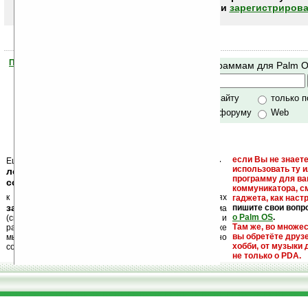
авторизоваться (войти)
или
зарегистрирова
Помогите Ладошкам стать лучше
Поиск по программам для Palm 
своей поддержкой.
Хочешь футболку?
только по сайту
только 
по сайту и форуму
Web
кейгены, кряки -
если Вы не знаете
Еще раз обращаем внимание, что
использовать ту 
лекарства, серийные номера, ключи и
программу для ва
ссылки на варезные сайты
коммуникатора, с
к публикации на нашем сайте в комментариях
гаджета, как настр
запрещены
пишите свои вопр
, как и несанкционированная реклама
о Palm OS
.
(спам). Мы поддерживаем авторов программ и
Там же, во множе
развитие легального программного обеспечения. Также
вы обретёте друз
мы призываем Вас поддерживать авторов, особенно
хобби, от музыки 
создающих бесплатные (freeware) программы.
не только о PDA.