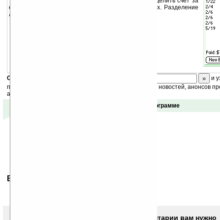
С помощью DinnerDebt вы можете легко разделить счет за
обед на всех, кто в нем учавствовал. Расчет чаевых. Разделение
любых счетов.
Скоро
конкурс
с призами! Подпишитесь:
и у
получайте ежедневный или еженедельный дайджест новостей, анонсов пр
акций сайта на ваш почтовый ящик.
Отзывы о программе
Ваше мнение будет первым.
Чтобы писать комментарии вам нужно