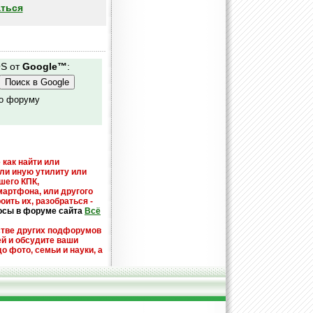
ться
OS от
Google™
:
по форуму
 как найти или
или иную утилиту или
шего КПК,
мартфона, или другого
оить их, разобраться -
осы в форуме сайта
Всё
стве других подфорумов
ей и обсудите ваши
до фото, семьи и науки, а