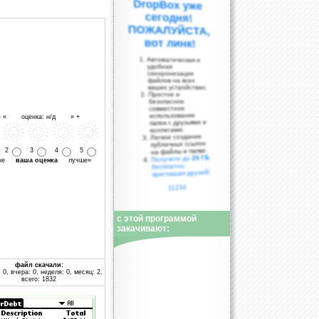
вот линк!
Автоматическая и
удобная
синхронизация
файлов на всех
ваших устройствах;
Простое и
безопасное
совместное
использование
- « оценка: н/д » +
папок с друзьями и
коллегами;
Легкое создание
публичных ссылок
на файлы и папки;
2
3
4
5
25 ГБ
Получите до
уже
ваша оценка
лучше»
бесплатно,
приглашая друзей!
11234
с этой программой
закачивают:
файл скачали:
 0, вчера: 0, неделя: 0, месяц: 2,
всего: 1832