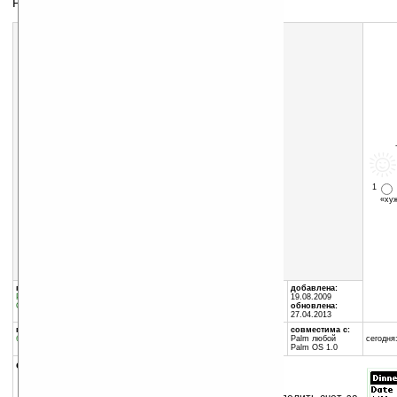
Разделение счетов
Скачать программу:
размер:
50 Кб
скачать
DinnerDebt-1.0.2.zip
1
«х
группы программы:
автор программы:
добавлена:
Разное
:
несортированное
Steven Grimm
19.08.2009
Офис
:
разное
www.midwinter.com/palm/
обновлена:
27.04.2013
программа:
совместима с:
бесплатная
Palm любой
сегодня:
Palm OS 1.0
описание: