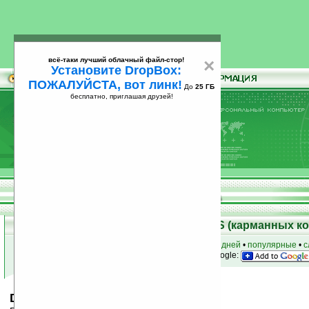
всё-таки лучший облачный файл-стор!
×
Установите DropBox:
ПОЖАЛУЙСТА, вот линк!
До
25 ГБ
бесплатно, приглашая друзей!
Установите
всё-таки лучший облачный файл-стор!
DropBox: ПОЖАЛУЙСТА, вот линк!
До
25
бесплатно, приглашая друзей!
ГБ
Скачать программы для Palm OS (карманных к
к началу раздела
•
за сегодня
•
за 3 дня
•
за 7 дней
•
популярные
•
с
анонсы программ на email
• наш
на Google:
DinnerDebt v1.0.2