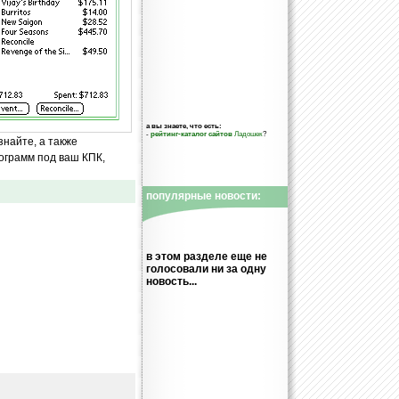
а вы знаете, что есть:
-
рейтинг-каталог сайтов
Ладошек
?
знайте, а также
ограмм под ваш КПК,
популярные новости:
в этом разделе еще не
голосовали ни за одну
новость...