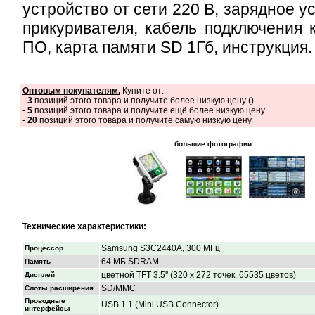
устройство от сети 220 В, зарядное у
прикуривателя, кабель подключения к
ПО, карта памяти SD 1Гб, инструкция.
Оптовым покупателям.
Купите от:
-
3
позиций этого товара и получите более низкую цену (
).
-
5
позиций этого товара и получите ещё более низкую цену.
-
20
позиций этого товара и получите самую низкую цену.
большие фотографии:
Технические характеристики:
Samsung S3C2440A, 300 МГц
Процессор
64 МБ SDRAM
Память
цветной TFT 3.5'' (320 x 272 точек, 65535 цветов)
Дисплей
SD/MMC
Слоты расширения
Проводные
USB 1.1 (Mini USB Connector)
интерфейсы