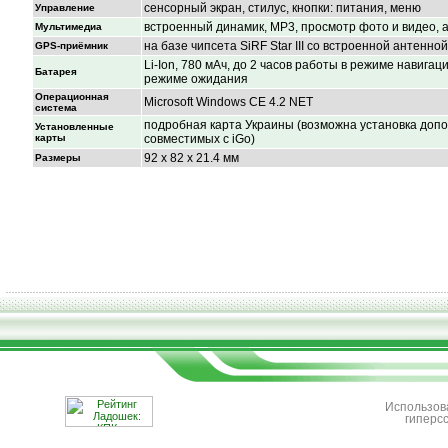
сенсорный экран, стилус, кнопки: питания, меню
Управление
встроенный динамик, МР3, просмотр фото и видео, 
Мультимедиа
на базе чипсета SiRF Star III со встроенной антенной
GPS-приёмник
Li-Ion, 780 мАч, до 2 часов работы в режиме навигаци
Батарея
режиме ожидания
Операционная
Microsoft Windows CE 4.2 NET
система
подробная карта Украины (возможна установка доп
Установленные
карты
совместимых с iGo)
92 х 82 х 21.4 мм
Размеры
Использов
гиперс