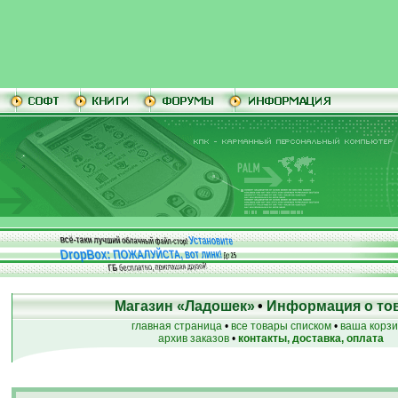
Установите
всё-таки лучший облачный файл-стор!
DropBox: ПОЖАЛУЙСТА, вот линк!
До
25
бесплатно, приглашая друзей!
ГБ
Магазин «Ладошек»
•
Информация о то
главная страница
•
все товары списком
•
ваша корз
архив заказов
•
контакты, доставка, оплата