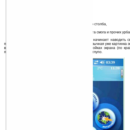
температура,
местное время,
часовой пояс,
влажность,
скорость и направление ветра,
барометрическое давление в дюймах ртутного столба,
точка росы,
видимость в километрах (естественно без учёта смога и прочих урб
Journal Bar как и любой today плагин тут же начинает наводить 
пространстве, поэтому будьте готовы к тому, что привычная уже картинка 
вернётся только тогда, кода вы пороетесь в настройках экрана (по кр
произошло), но от этого выглядеть он станет совсем глупо.