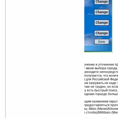
Options
(Опции):
Update Content
(Обновить соединение) — получение и уточнение пр
Change Cities
(Изменить города) — Открывает меню выбора города
кликнуть на любом из слотов, после чего вы переходите непосредст
чем 200 стран. Оно конечно замечательно, но получается, что количес
больше доступного в программе числа городов для Российской Фед
богато. Конечно, то что дополнительных списков загружать не надо 
этих списков огорчает. Вести поиск в таком случае не трудно, но есл
погода в Англии или США в нижнем правом углу есть быстрый поиск
город (количество городов для Англии и США, однако гораздо больш
нескольким буквам английской транскрипции.
Preferences
(Настройки) — Под многообещающим названием скрыта
возможность выбрать в каких единицах будут предоставляться прогн
(Фаренгейт)/Celsius (Цельсий) для температуры; Miles (Мили)/Kilom
расстояния; Inches of mercury (Дюймы ртутного столба)/Millibars (М