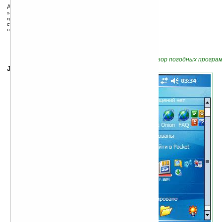
Автор/Источник:
Андрей Мочков
» 26.12.2007 11:45,
просмотров сегодня: 1, всего: 5214
статья размещена в группе:
Программы
оценка: 3, 7 голосов
П
родолжение.
Читать обзор погодных программ
Journal Bar