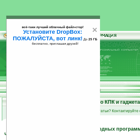
всё-таки лучший облачный файл-стор!
×
Установите DropBox:
ПОЖАЛУЙСТА, вот линк!
До
25 ГБ
бесплатно, приглашая друзей!
Установите
всё-таки лучший облачный файл-стор!
DropBox: ПОЖАЛУЙСТА, вот линк!
До
25
бесплатно, приглашая друзей!
ГБ
Статьи на Ладошках: о КПК и гаджет
список групп статей
•
Вы пишете статьи? Контактируйте 
Обзор погодных программ
Часть 2