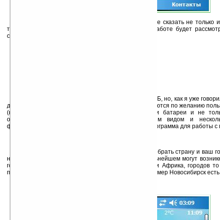
Вообще-то это не погодная программа, точнее сказать не только и
типу она похожа на Spb Pocket Plus, но в этой работе будет рассмот
составляющая, остальное дело отдельной статьи.
Установка
Инсталляционный пакет большой — почти 3 МБ, но, как я уже говорил
дополнительных компонентов, которые устанавливаются по желанию пользо
(как ясно из названия информирует о состоянии батареи и не тольк
отличающийся от стандартного только внешним видом и нескол
функциями), Pocket Mechanic (очень симпатичная программа для работы с 
Первый запуск.
При первом запуске программа предлагает выбрать страну и ваш г
на этом этапе, в случае не точной установки в дальнейшем могут возни
города. Надо сказать выбор не богатый 28 стран и Африка, городов то
представлены даже не все областные центры, например Новосибирск есть,
Работа Journal Bar.