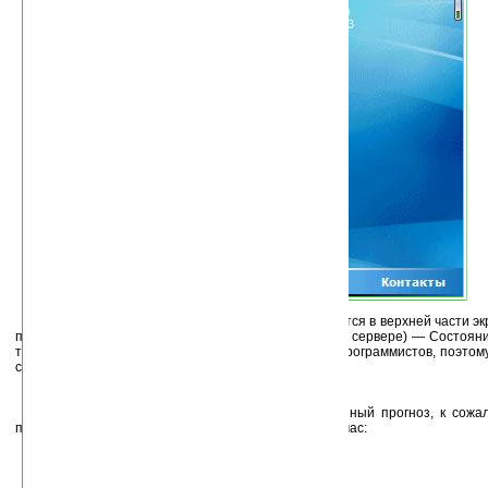
Информационная панель плагина располагается в верхней части эк
погода на 3-5 дней (зависит от наличия прогноза на сервере) — Состояни
т.д.), осадки, температура. Продукт от европейских программистов, поэто
систему исчисления и градусы Цельсия.
Кликнув на панель можно вызвать расширенный прогноз, к сожа
полный. Здесь же можно узнать информацию на сейчас:
дата обновления,
состояние неба в виде иконки,
осадки,