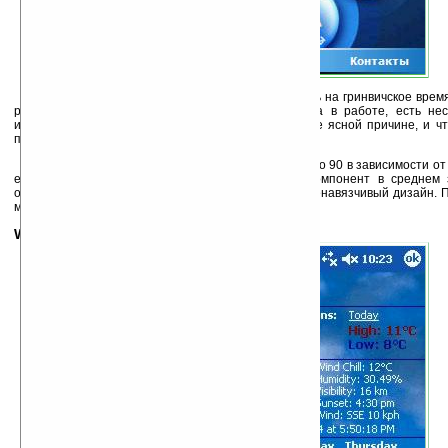
К тому же у меня системные часы перевелись на гринвичское время
расстроили. В целом программа не очень удобна в работе, есть нес
информационная панель иногда закрывается по не ясной причине, и чт
приходится лезть в настройки.
Стоимость приложения приличная — от $80 до 90 в зависимости от 
есть возможность приобрести отдельно любой компонент в среднем 
отметить разве что небольшой расход трафика и ненавязчивый дизайн. 
можно отнести и к минусам, кому как нравится.
Weather Center