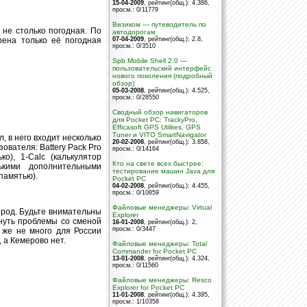
15-04-2009
, рейтинг(общ.): 4.386
,
просм.: 0/11779
Визиком — путеводитель по
 не столько погодная. По
автодорогам
рена только её погодная
07-04-2009
, рейтинг(общ.): 2.8
,
просм.: 0/3510
Spb Mobile Shell 2.0 —
пользовательский интерфейс
нового поколения (подробный
обзор)
05-03-2008
, рейтинг(общ.): 4.525
,
просм.: 0/28550
Сводный обзор навигаторов
для Pocket PC: TrackyPro,
Efficasoft GPS Utilites, GPS
Tuner и VITO SmartNavigator
, в него входит несколько
20-02-2008
, рейтинг(общ.): 3.858
,
вателя: Battery Pack Pro
просм.: 0/14164
о), 1-Calc (калькулятор
Кто на свете всех быстрее:
ькими дополнительными
тестирование машин Java для
памятью).
Pocket PC
04-02-2008
, рейтинг(общ.): 4.455
,
просм.: 0/10859
Файловые менеджеры: Virtual
ород. Будьте внимательны
Explorer
кнуть проблемы со сменой
16-01-2008
, рейтинг(общ.): 2
,
просм.: 0/3447
 же не много для России
 а Кемерово нет.
Файловые менеджеры: Total
Commander for Pocket PC
13-01-2008
, рейтинг(общ.): 4.324
,
просм.: 0/11560
Файловые менеджеры: Resco
Explorer for Pocket PC
11-01-2008
, рейтинг(общ.): 4.395
,
просм.: 1/10358