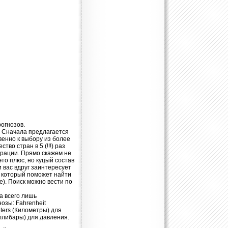
огнозов.
. Сначала предлагается
венно к выбору из более
тво стран в 5 (!!!) раз
ерации. Прямо скажем не
это плюс, но куцый состав
и вас вдруг заинтересует
, который поможет найти
е). Поиск можно вести по
 всего лишь
озы: Fahrenheit
eters (Километры) для
иллибары) для давления.