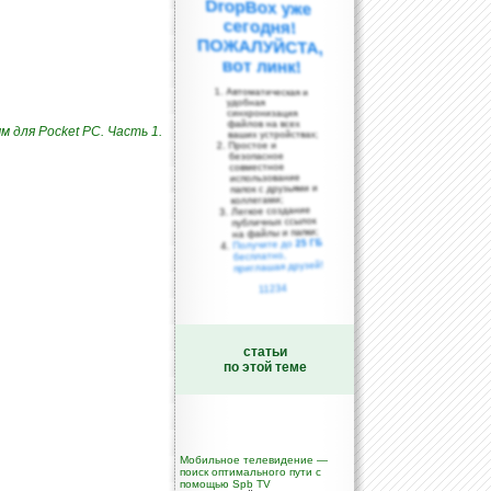
вот линк!
Автоматическая и
удобная
синхронизация
файлов на всех
 для Pocket PC. Часть 1.
ваших устройствах;
Простое и
безопасное
совместное
использование
папок с друзьями и
коллегами;
Легкое создание
публичных ссылок
на файлы и папки;
25 ГБ
Получите до
бесплатно,
приглашая друзей!
11234
статьи
по этой теме
Мобильное телевидение —
поиск оптимального пути с
помощью Spb TV