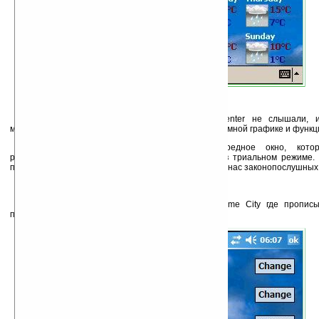
Работа Weather Center.
Об оптимизации разработчики Weather Center не слышали, 
мегабайтный установочный архив при довольно скромной графике и функ
При запуске программы выскакивает вредное окно, котор
регистрационный код или запустить приложение в триальном режиме.
путём тривиального кряка ;) но этот путь ясно не для нас законопослушных
Меню у программы более чем скромное.
Cites
(Города) — Здесь есть 6 слотов: Home City где пропис
пользователя и ещё пять для других городов.