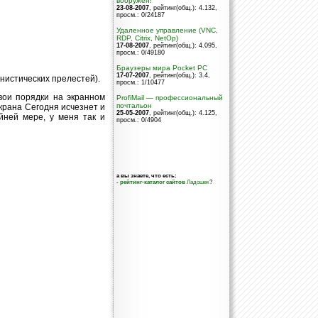
вооружен!
23-08-2007
, рейтинг(общ.): 4.132
,
просм.: 0/24187
Удаленное управление (VNC,
RDP, Citrix, NetOp)
17-08-2007
, рейтинг(общ.): 4.095
,
просм.: 0/49180
Браузеры мира Pocket PC
17-07-2007
, рейтинг(общ.): 3.4
,
анистических прелестей).
просм.: 1/10477
свои порядки на экранном
ProfiMail — профессиональный
почтальон
экрана Сегодня исчезнет и
25-05-2007
, рейтинг(общ.): 4.125
,
айней мере, у меня так и
просм.: 0/4904
а вы знаете, что есть:
-
рейтинг-каталог сайтов
Ладошек
?