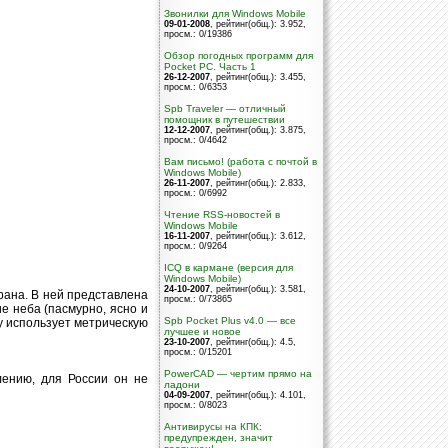
Звонилки для Windows Mobile
09-01-2008
, рейтинг(общ.): 3.952
,
просм.: 0/19386
Обзор погодных программ для
Pocket PC. Часть 1
26-12-2007
, рейтинг(общ.): 3.455
,
просм.: 0/6353
Spb Traveler — отличный
помощник в путешествии
12-12-2007
, рейтинг(общ.): 3.875
,
просм.: 0/4642
Вам письмо! (работа с почтой в
Windows Mobile)
26-11-2007
, рейтинг(общ.): 2.833
,
просм.: 0/6992
Чтение RSS-новостей в
Windows Mobile
16-11-2007
, рейтинг(общ.): 3.612
,
просм.: 0/9264
ICQ в кармане (версия для
Windows Mobile)
24-10-2007
, рейтинг(общ.): 3.581
,
рана. В ней представлена
просм.: 0/73865
е неба (пасмурно, ясно и
Spb Pocket Plus v4.0 — все
му использует метрическую
лучшее и новое
23-10-2007
, рейтинг(общ.): 4.5
,
просм.: 0/15201
PowerCAD — чертим прямо на
лению, для России он не
ладони
04-09-2007
, рейтинг(общ.): 4.101
,
просм.: 0/8023
Антивирусы на КПК:
предупрежден, значит