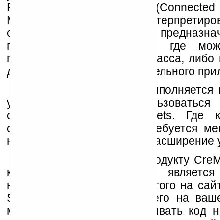
Profile) или CLDC/Midlets (Connected 
Midlets). Что должно интерпрети
спецификация CDC/PP предназн
продвинутых смартфонов, где мож
приложение либо в виде класса, либо 
достаточен для запуска отдельного при
Если это условие не выполняется 
устройств должна использоваться
спецификацией CLDC/Midlets. Где к
соответственно, памяти требуется м
называются мидлетами, и расширение у
Впрочем, вернемся к продукту Cre
которой обладает CreMe, является
настольной машине. Для этого на сай
Support Kit и разверните его на ва
можете свободно отрабатывать код на