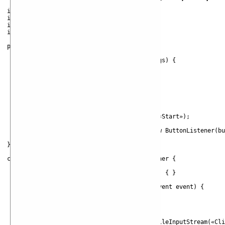
import java.io.*;

import sun.audio.*;

import java.awt.*;

import java.awt.event.*;

public class Au extends Frame {

	public static void main(String[] args) {

	Au win = new Au(«Audio-Test»);

	win.setBounds(20, 20, 100, 100);

	win.setVisible(true);

	}

	public Au(String title) {

		super(title);

		Button button = new Button(«Start»);

		add(button);

		button.addActionListener(new ButtonListener(button));

	}

}

class ButtonListener implements ActionListener {

	Button button;

	public ButtonListener(Button button) { }

	public void actionPerformed(ActionEvent event) {

		FileInputStream inputStream;

		AudioStream audioStream;

		try {

			inputStream = new FileInputStream(«Click.au»);
