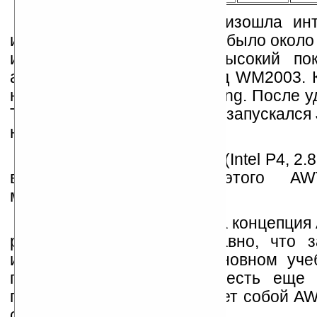
В случае с CreMe произошла ин
инициализации изначально было около 
изумление. Это самый высокий пок
аналогичными данными под WM2003. Ка
не использовался пакет Swing. После у
Также подозрительно долго запускался 
нем оптимизирующего кода.
На настольной системе (Intel P4, 2.
время инициализации этого AWT
миллисекунды.
Откровенно говоря, сама концепция 
разработана настолько давно, что 
используется сейчас в основном уче
примере с PersonalJava, есть еще 
посмотрим, что представляет собой A
смену.