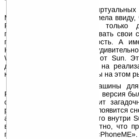
Анонсируя эпоху виртуальны
Microsystems конечно же имела ввиду,
Runtime Environment) не только д
платформ. Но также пробовать свои с
память и производительность. А име
Handheld/PC. Поэтому неудивительн
Windows CE был продукт от Sun. Это
доступными спецификации на реализ
компании пробуют свои силы на этом р
Версия виртуальной машины для
PersonalJava. Последняя ее версия бы
с тех пор компания хранит загадоч
развиваться и как скоро он появится с
актуальных вопросов. То, что внутри S
вызывает сомнений. Известно, что п
продукта носит название «PhoneME».