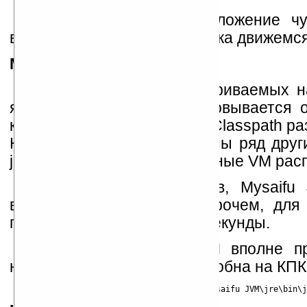
Это тестовое AWT-приложение ч
виртуальных машинах. А пока движемся
Mysaifu JVM
Это первая из рассматриваемых н
является бесплатной. Основывается 
классов Sun Microsystems. Classpath 
На основе classpath сделаны ряд дру
jamvm, sablevm, однако данные VM расп
По большинству тестов, Mysaifu
виртуальной машиной. Впрочем, для
потребовалось всего-то 3 секунды.
Реализация самой JVM вполне пр
найти на сайте, работоспособна на КП