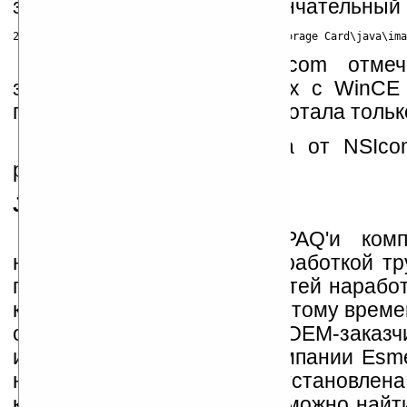
затем уже забрасывать окончательный 
В проспектах от NSIcom отмеч
запускаться на устройствах с WinCE 
поздняя версия (3.29) заработала толь
Отмечу, что разработка от NSIc
работать 30 дней.
Jeode
Было время, когда iPAQ'и комп
названием Jeode. Над разработкой тру
после финансовых трудностей нарабо
компанию Esmertec. У них к тому врем
они распространяли среди OEM-заказч
или иная версия уже от компании Esme
на устройстве эта JVM преустановлена
компании Insignia, которую можно най