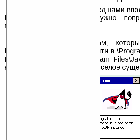
Однако, фактически перед нами вп
На которой можно и нужно попро
программу.
Обратимся к примерам, которы
PersonalJava. Их можно найти в \Progr
Files\Java\JavaMenu\, \Program Files\
класс Welcome. И увидим веселое суще