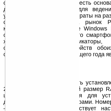
семью печатями. Впрочем, есть основ
достаточно скоро. Ведь для веден
устройств, нужно, чтобы затраты на ра
станет возможным, когда рынок Po
коммуникатором на основе Windows M
соседа. А судя по тому, что смартф
характеристикам коммуникаторы,
совокупных продаж устройств обои
середина или конец следующего года яв
PersonalJava может быть установ
2.11 и выше. Минимальный размер 
шесть мегабайт требуется для ус
демонстрационными примерами. Номер 
— это примерно соответствует нас