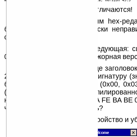
Бинго! Версии классов отличаются!
Давайте вручную, любым hex-ред
байт-коде. Это идеологически неправ
сгодится.
Структура заголовка следующая: с
0xBA, 0xBE), минорная и мажорная вер
В оригинальном байт-коде заголово
2D. Представляет из себя сигнатуру 
байта — минорная версия (0x00, 0x0
(0x00, 0x2D). В свеже скомпилированн
несколько других байтов: CA FE BA BE 
что на что следует поменять?
Передаем файлы на устройство и убе