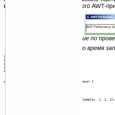
время запуска самого простого AWT-пр
Рис. 8 — AWT-приложение по пров
Код класса, измеряющего время за
import java.awt.*;

import java.awt.event.*;

import java.io.PrintStream;

import java.awt.event.WindowAdapter;

import java.awt.event.WindowEvent;

class W2 extends Frame implements ActionListener {

    W2(String as[]) {

        super(«AWT Perfomance Sample»);

	setSize(180, 80);

        text = new TextArea(«AWT Perfomance Sample», 1, 1, 3);

        setLayout(new BorderLayout());

        add(«South», text);

        show();
