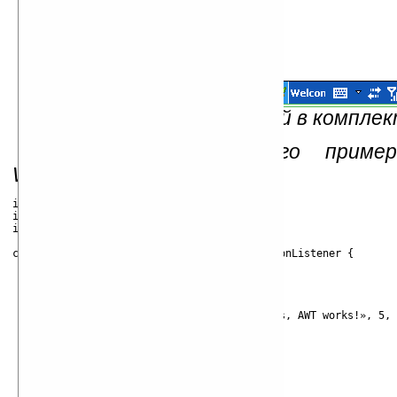
Рис. 1 — Класс, идущий в компле
Исходный код данного приме
Welcome.java.
import java.awt.*;

import java.awt.event.*;

import java.io.PrintStream;

class Welcome extends Frame implements ActionListener {

    Welcome(String as[]) {

        super(«Welcome»);

        text = new TextArea(«Congratulations, AWT works!», 5, 
        setLayout(new BorderLayout());

        add(«South», text);

        setSize(150, 200);

        show();
