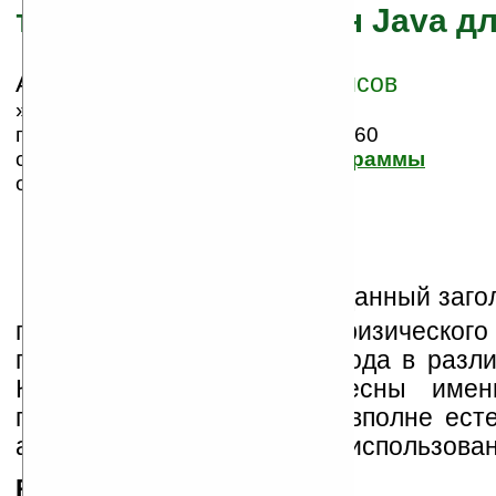
тестирование машин Java дл
Автор/Источник:
Антон Борисов
» 04.02.2008 22:37,
просмотров сегодня: 1, всего: 10860
статья размещена в группе:
Программы
оценка: 4.455, 11 голосов
П
усть вас не смущает данный заго
перемещения некоего физическо
производительности байт-кода в разл
Конечно же, нам интересны имен
платформы Pocket PC. И вполне есте
аспекты исполнения кода с использова
PersonalJava