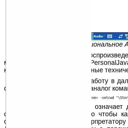
Рис. 5 — Более функциональное 
Судя по тому, что при воспроизвед
можно сделать вывод, что PersonalJav
крайней мере под современные техничес
Чтобы облегчить себе работу в да
составлять файлы-ссылки (аналог кома
В данном примере, 255 означает 
самом деле она короче, но чтобы ка
символов, указываем интерпретатору