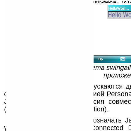
Рис. 7 — Установка пакета swingall
приложе
На данный момент выпускаются дв
совместима со спецификацией Personal
JDK 1.1.8. Вторая же версия совме
(Connected Device Configuration).
Сейчас уже принято обозначать J
устройство как CDC/PP (Connected De