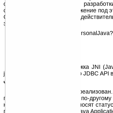
современных требований разработ
стандарт, но простое приложение под 
Самое интересное, что оно действител
этом чуть позднее.
Что же реализовано в PersonalJava?
	java.awt

	java.io

	java.math

	java.rmi

	java.sql

Также включена поддержка JNI (Java
java.sql задекларирована, то JDBC API 
Чего нет?
Класс java.security не реализова
пакете
java.io
реализованы по-другому 
некоторые пакеты вообще носят стату
приведен в PJAE (PersonalJava Applicatio