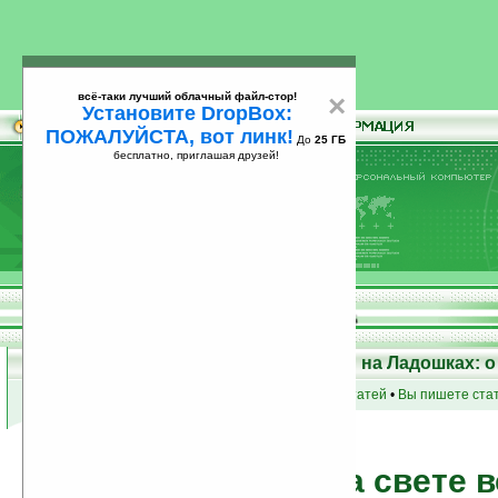
всё-таки лучший облачный файл-стор!
×
Установите DropBox:
ПОЖАЛУЙСТА, вот линк!
До
25 ГБ
бесплатно, приглашая друзей!
Установите
всё-таки лучший облачный файл-стор!
DropBox: ПОЖАЛУЙСТА, вот линк!
До
25
бесплатно, приглашая друзей!
ГБ
Статьи на Ладошках: о
список групп статей
•
Вы пишете стат
Кто на свете 