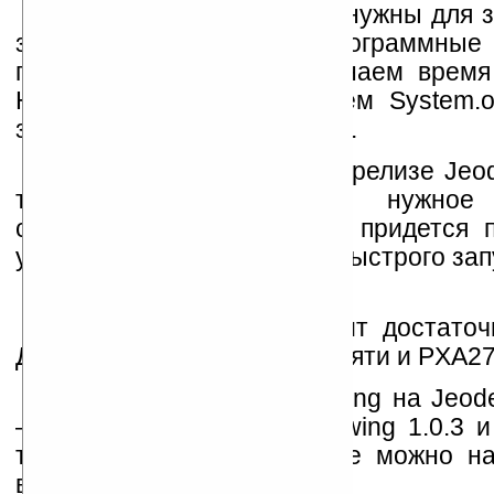
Переменные start / end нужны для 
запускаться, создавать программные
главный цикл. Т.е., мы узнаем врем
Несколько строк с участием System.o
запуска кода в PersonalJava.
К сожалению, в данном релизе Jeo
текущую директорию в нужное 
скомпилированные классы придется п
удобства, создадим ярлык быстрого зап
Инициализация проходит достато
Для устройства с 64 Мб памяти и PXA27
Стоит отметить, что Swing на Jeod
— хотя Sun и поместил Swing 1.0.3 и
технологий, но их все еще можно на
вместе с Jeode.