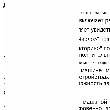
директорию.
Ключ "-v» или "-verbose» включает
Ключ "-verbosegc» позволяет увидет
Следующий ключ, "-mx <Число>" поз
И ключ "-classpath <Директории>" п
в которых следует искать дополнитель
Плюсом к данной Java-машине мо
работает даже на старых устройствах.
нужен несложный код и возможность за
CreMe
Над этой виртуальной машиной 
NSIcom. И, надо сказать откровенно, 