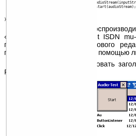
			audioStream = new AudioStream(inputStream);

			AudioPlayer.player.start(audioStream);

		} catch (Exception exc) {}

	}

В данном примере воспроизвод
«Sun/NeXT audio data: 8-bit ISDN mu
получить с помощью звукового редак
помощью утилиты sox или с помощью лю
Не забудем отредактировать загол
PocketPC.