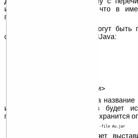
Далее вызываем программу с перечи
используются из-за того, что в им
пробелы.
Ряд ключей, которые могут быть 
ссылки для запуска PersonalJava:
-file
-setcwd
-v -verbose
-verbosegc
-mx <Число>
-classpath <Директории>
Ключ "-file» указывает на название 
из этих 3 типов файлов будет ис
подразумевается, что в нем хранится о
Ключ "-setcwd» позволяет выста