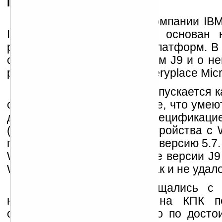
IBM J9
Надо отдать должное компании IB
IDE Eclipse (который сам основан 
разработке JVM для ряда платформ. В
систем известна под именем J9 и о н
раздел «IBM WebSphere Everyplace Micr
Виртуальная машина выпускается к
спецификацию CDLC (это те, что умеют
для настоящих КПК, со спецификаци
(6.1.2) — поддерживает устройства с
поискать, то можно найти и версию 5.7
WM2003. Еще более ранние версии J9 
WinCE 3.0, правда автору так и не удал
Если вы вплотную общались с C
настольных машинах, а на КПК пе
окончательной проверки, то по досто