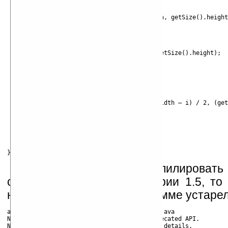
        if(image == null) {

            g.setColor(Color.black);

            g.fillRect(0, 0, getSize().width, getSize().height
            return;

	}

        g.setColor(Color.white);

        g.fillRect(0, 0, getSize().width, getSize().height);

        g.setColor(Color.green);

        int i = image.getWidth(this);

        int j = image.getHeight(this);

        if(i >= 0 && j >= 0)

            g.drawImage(image, (getSize().width — i) / 2, (get
    }

    WelcomeCanvas() {}

    Image image;

    boolean clear;

Попробуем теперь скомпилировать 
свежий JDK, например, серии 1.5, то
некоторые методы в программе устарел
anthony@suse:~/src/java/awt> javac Welcome.java

Note: Welcome.java uses or overrides a deprecated API.
