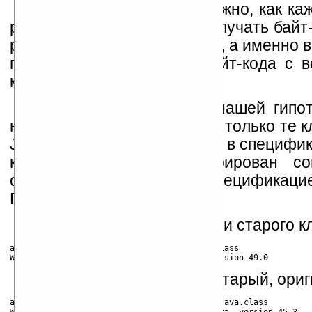
Впрочем, не все так сложно, как к
решится, если мы будем получать байт-
распространена в 2000 году, а именно в
при совпадении версии байт-кода с 
класс запустится.
Однако, для проверки нашей гипо
нашем коде мы используем только те к
Java (не зря мы посмотрели в специфи
код должен быть сгенерирован со
совместимым со старой спецификацией
Почему?
Давайте проверим версии старого кл
anthony@suse:~/src/java/awt> file Welcome.class

Это наш новый, а вот и старый, ори
anthony@suse:~/src/java/awt> file Welcome.pjava.class
