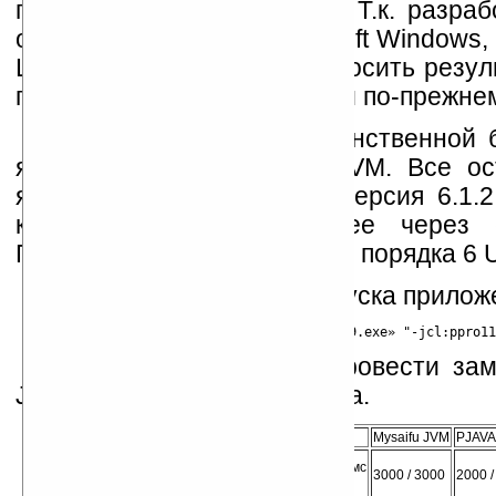
пакет «Micro Environment». Т.к. разр
одной платформе, к Microsoft Windows,
Linux-платформой. А переносить резуль
посредством SynCE. Ну, или по-прежнем
Как я уже отмечал, единственной
является только Mysaifu JVM. Все о
являются платными. Так, версия 6.1.
компания IBM продает ее через 
Предыдущие версии стоили порядка 6 
Ярлык для быстрого запуска прило
Теперь самое время провести за
JVM и выполнения байт-кода.
Название JVM
Mysaifu JVM
PJAVA
Время инициализации JVM, в мс
3000 / 3000
2000 /
(WM2003/WM6)