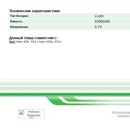
Технические характеристики:
Li-ion
Тип батареи
2200mAh
Емкость
3.7V
Напряжение
Данный товар совместим с:
Dell:
Axim X50, X51 • Axim X50v, X51v
Использов
гиперс