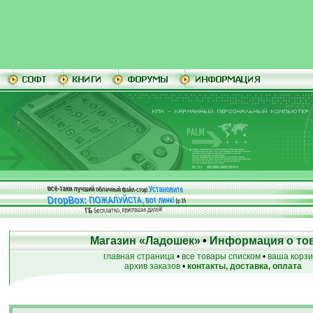
Установите
всё-таки лучший облачный файл-стор!
DropBox: ПОЖАЛУЙСТА, вот линк!
До
25
бесплатно, приглашая друзей!
ГБ
Магазин «Ладошек»
•
Информация о то
главная страница
•
все товары списком
•
ваша корз
архив заказов
•
контакты, доставка, оплата