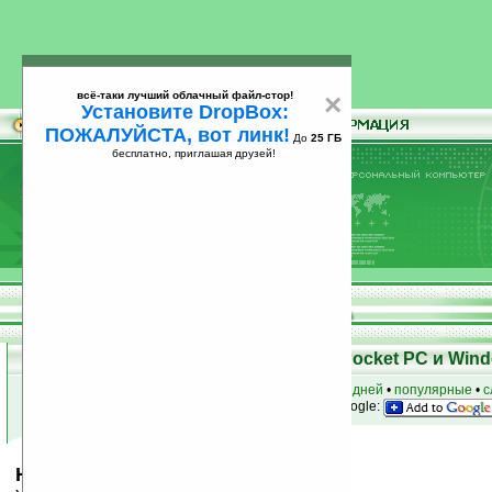
всё-таки лучший облачный файл-стор!
×
Установите DropBox:
ПОЖАЛУЙСТА, вот линк!
До
25 ГБ
бесплатно, приглашая друзей!
Установите
всё-таки лучший облачный файл-стор!
DropBox: ПОЖАЛУЙСТА, вот линк!
До
25
бесплатно, приглашая друзей!
ГБ
Скачать программы для КПК Pocket PC и Wind
к началу раздела
•
за сегодня
•
за 3 дня
•
за 7 дней
•
популярные
•
с
анонсы программ на email
• наш
на Google:
Handy Clock v1.0