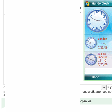
Управляйте вашим временем максимально
эффективно. Мировое время, календарь,
будильники, таймеры, секундомеры.
Особенности:
часы с одновременным отображением
времени в 5 городах мира;
карту, отображающую время суток в любом
городе мира;
удобный календарь с цветной разметкой (на
экране отобразятся сразу два месяца);
5 видов будильников на любой случай;
таймер;
секундомер;
функция «Учет времени», с возможностью
экспорта информации на ПК в Microsoft Excel
и многое другое.
Скоро
конкурс
с призами! Подпишитесь:
и у
получайте ежедневный или еженедельный дайджест новостей, анонсов пр
акций сайта на ваш почтовый ящик.
Отзывы о программе