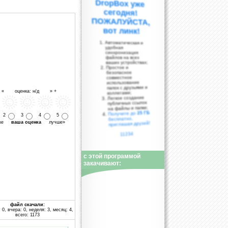
вот линк!
Автоматическая и
удобная
синхронизация
файлов на всех
ваших устройствах;
Простое и
безопасное
совместное
использование
папок с друзьями и
- « оценка: н/д » +
коллегами;
Легкое создание
публичных ссылок
на файлы и папки;
25 ГБ
Получите до
2
3
4
5
бесплатно,
уже
ваша оценка
лучше»
приглашая друзей!
11234
с этой программой
закачивают:
файл скачали:
 0, вчера: 0, неделя: 3, месяц: 4,
всего: 1173