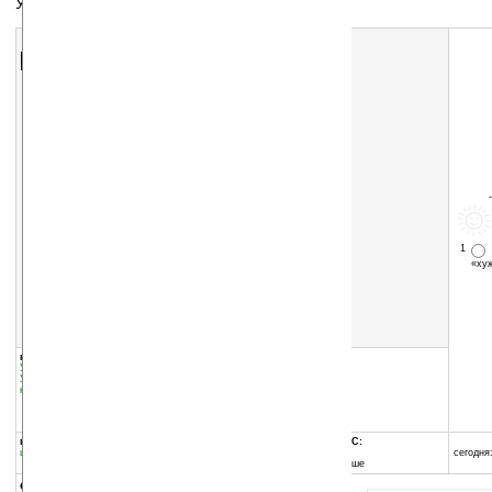
Управление вашим временем
Скачать программу:
размер:
1435 Кб
скачать
программу
1
«х
группы программы:
добавлена:
29.07.2009
Управление информацией
:
прочее
обновлена:
29.07.2009
Управление информацией
:
Часы и
календари
автор программы:
Paragon Software
www.penreader.com/
info@penreader.com
программа:
совместима с Pocket PC:
шареварная
ARM процессор
сегодня:
Windows Mobile 5.0 и выше
описание: