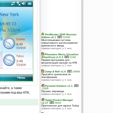
PenReader 2005 Russian
Edition v6.1
5105Кб
Многоязыковая система
оперативного распознавания
рукописного ввода
совпал интерес у 1 чел.
Phonature Music Visualizer
(PhonViso) v1.0.3
212Кб
Первая программа для
визуализации музыки на КПК
совпал интерес у 1 чел.
Jump & Roll v1.0
1480Кб
Прыгайте цыпленком по
платформам
совпал интерес у 1 чел.
Pyramid Solitaire v1.1
знайте, а также
133Кб
Пасьянс пирамида
ограмм под ваш КПК,
совпал интерес у 1 чел.
Taplet Pocket Manager
v1.17
582Кб
Приложение для экрана Today
совпал интерес у 1 чел.