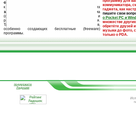
программу для ва
ссылки на варезные сайты
коммуникатора, с
к публикации на нашем сайте в комментариях
гаджета, как настр
запрещены
, как и несанкционированная реклама
пишите свои вопр
(спам). Мы поддерживаем авторов программ и
о Pocket PC и Win
развитие легального программного обеспечения.
множестве други
Также мы призываем Вас поддерживать авторов,
обретёте друзей и
особенно создающих бесплатные (freeware)
музыки до фото, с
программы.
только о PDA.
поддержите
Ладошки
Исп
г