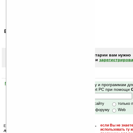
Ваше мнение будет первым.
Чтобы писать комментарии вам нужно
авторизоваться (войти)
или
зарегистрирова
Помогите Ладошкам стать лучше
Поиск по сайту и программам дл
своей поддержкой.
Mobile и Pocket PC при помощи
Хочешь футболку?
только по сайту
только 
по сайту и форуму
Web
кейгены, кряки -
если Вы не знаете
Еще раз обращаем внимание, что
использовать ту 
лекарства, серийные номера, ключи и