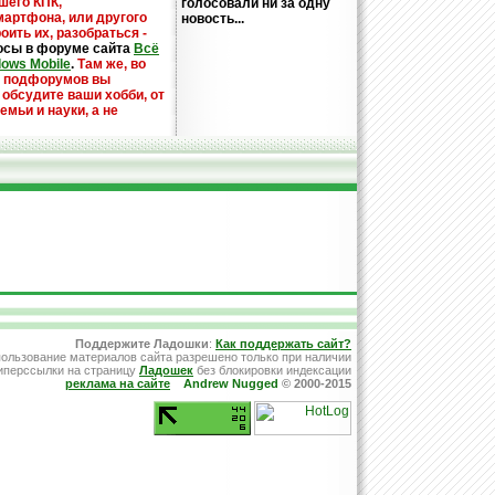
шего КПК,
голосовали ни за одну
мартфона, или другого
новость...
оить их, разобраться -
осы в форуме сайта
Всё
dows Mobile
.
Там же, во
х подфорумов вы
 обсудите ваши хобби, от
емьи и науки, а не
Поддержите Ладошки
:
Как поддержать сайт?
ользование материалов сайта разрешено только при наличии
иперссылки на страницу
Ладошек
без блокировки индексации
реклама на сайте
Andrew Nugged
© 2000-2015