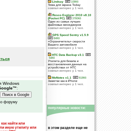
Lindsay
108Кб
Тема для экрана Today
совпал интерес у 1 чел.
Resco Explorer 2010 v8.10
(Pocket PC)
3760Кб
Один из самых лучших
файловых менеджеров
совпал интерес у 1 чел.
GPS Speed Sentry v1.5.9
84Кб
«Ограничитель» скорости
Вашего автомобиля
совпал интерес у 1 чел.
HTC Data Backup v3.1
ться
54Кб
Утилита для бекапа и
восстановления данных на
устройствах от HTC
совпал интерес у 1 чел.
MoNotes v1.1
618Кб
Заметки как в iPhone
я Windows
совпал интерес у 1 чел.
Google™
:
по форуму
популярные новости:
 как найти или
или иную утилиту или
в этом разделе еще не