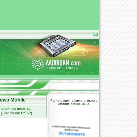
ows Mobile
Регистрация товарного знака в
Украине
patent.km.ua
.
лучайная десятка
(
что такое RSS?
)
и всё-таки лучший облачный
файл-стор:
Установите
DropBox уже
сегодня!
ПОЖАЛУЙСТА,