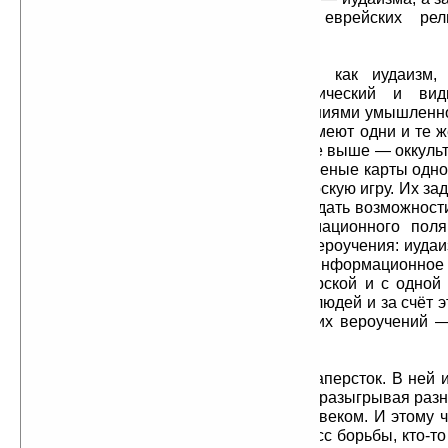
связанных в единый комплекс еврейских рели
христианства и коммунизма.
Антагонизм таких вероучений, как иудаизм,
коммунизм, носит чисто демагогический и вид
Противоречия между этими вероучениями умышленно
на самом деле эти три вероучения имеют одни и те ж
хозяина — мировое еврейство, а еще выше — оккуль
хозяев. Эти вероучения как три крапленые карты одно
игроков, разыгрывающих свою шулерскую игру. Их за
менять одну обманку на другую и не дать возможност
за пределы этого лживого информационного поля
погрузили. Для этой шайки все эти вероучения: иудаи
и коммунизм — это всего лишь их информационное 
придумано в одной и той же мастерской и с одной 
управлять сознанием и поведением людей и за счёт э
над ними. А вся видимая борьба этих вероучений —
управляемый конфликт.
Аналогична шулерская игра в наперсток. В ней 
(на единую цель) несколько жуликов, разыгрывая раз
спектакле перед неискушенным человеком. И этому ч
что действительно происходит процесс борьбы, кто-то