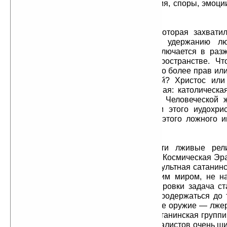
то проигрывает, у всех разные мнения, споры, эмоции
человек остается без денег.
Технология той группировки, которая захвати
власть в христианском мире по удержанию л
информационном пространстве, заключается в раз
борьбы идей и мнений в этом пространстве. Ч
человеку было о чем размышлять. Кто более прав ил
или Сталин? Троцкий или Каутский? Христос или
христианская церковь самая истинная: католическа
протестантская или григорианская? Человеческой ж
чтобы прочитать все лживые книги этого иудохрис
разобраться в них и вырваться из этого ложного 
поля.
Тем не менее сейчас все эти лживые рели
Исчерпали себя. У них нет будущего. Космическая Эр
концу со всей своей ложью. Но та оккультная сатанин
которая сегодня правит христианским миром, не н
власть без борьбы. Для этой группировки задача с
сегодня просто выиграть время и продержаться до 
будет создано новое информационное оружие — лжер
Она уже пишется в Америке. Эта сатанинская групп
для создания этой лжерелигии специалистов очень ш