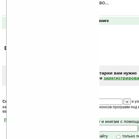
такое буква и тем более что такое слово...
Отзывы о книге
Ваше мнение будет первым.
Чтобы писать комментарии вам нужно
авторизоваться (войти)
или
зарегистрирова
Скоро
конкурс
с призами! Подпишитесь:
и уз
ежедневный или еженедельный дайджест новостей, анонсов программ под в
ваш почтовый ящик.
Помогите Ладошкам стать лучше
Поиск по сайту и книгам с помо
своей поддержкой.
Хочешь футболку?
только по сайту
только 