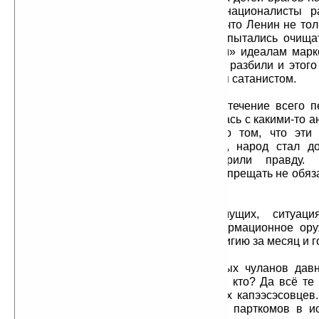
не прошел. Русские патриоты и националисты ра
советского бога Ленина и показали, что Ленин не тол
дьявол. Потом «перестройщики» попытались очища
ленинизма, возвращаясь к «светлым» идеалам маркс
опять не прошло. Русские патриоты разбили и этог
Карла Маркса, опять же оказавшегося сатанистом.
Народ стал вспоминать, что в течение всего п
коммунизма власть постоянно боролась с какими-то а
антикоммунистами, и, хотя знать о том, что эти
говорят и пишут, было запрещено, народ стал до
антикоммунисты-то, похоже, говорили правду
преследовали, и запрещали. Ложь запрещать не обяза
разбить аргументами.
С точки зрения власть имущих, ситуаци
управляемой. Коммунизм, как информационное ору
работать. Что делать? Новую лжерелигию за месяц и 
Пришлось доставать из пыльных чуланов дав
бога — Иисуса Христа. А достает-то кто? Да всё те
власть имущих, та же шайка бывших капээсэсовцев.
переплыл из райкомов, горкомов и парткомов в и