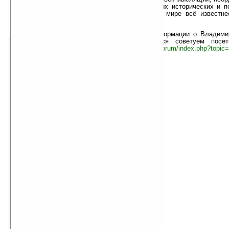
Исследователь мировых исторических и по
религий, идеологий. В мире всё известне
1
2
3
4
«Удар Русских Богов».
5
«хуже
ваша оценка
лучше»
Достоверной информации о Владими
мало. Интересующимся советуем посет
http://bolshoyforum.org/forum/index.php?topic
скачать для Palm OS
размер:
13
Кб
PDB
скачать для Pocket PC
размер:
8 Кб