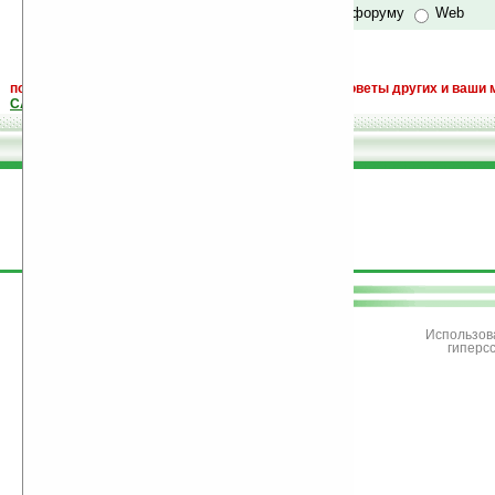
по сайту и форуму
Web
поиск
и обсуждение книг, новых, старых, лучших, советы других и ваши 
САЙТА "Книги, книги, и другие книги"
.
поддержите
Ладошки
Использов
гиперс