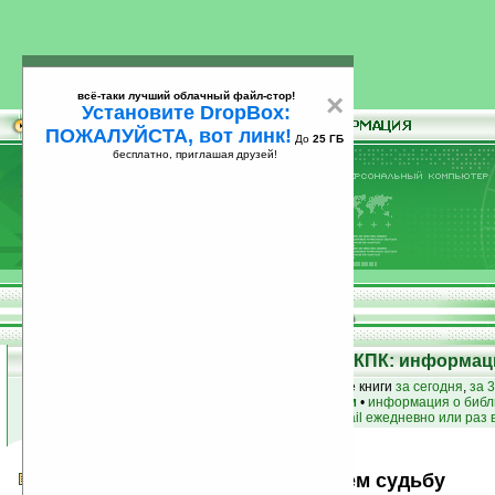
всё-таки лучший облачный файл-стор!
×
Установите DropBox:
ПОЖАЛУЙСТА, вот линк!
До
25 ГБ
бесплатно, приглашая друзей!
Установите
всё-таки лучший облачный файл-стор!
DropBox: ПОЖАЛУЙСТА, вот линк!
До
25
бесплатно, приглашая друзей!
ГБ
Электронная библиотека для КПК: информаци
лучшие книги
•
популярные книги
• новые книги
за сегодня
,
за 
книги по жанру
•
книги по авторам
•
информация о библ
простые
анонсы новых книг
на email ежедневно или раз 
Выбирая Богов, — мы выбираем судьбу