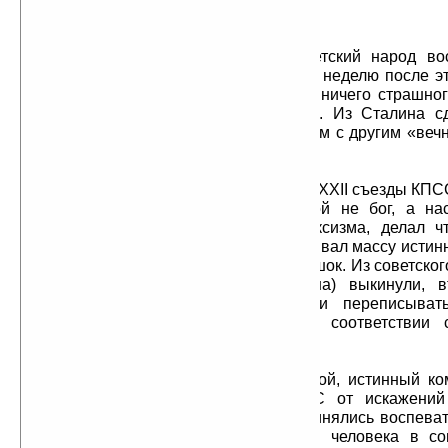
Маркс.
Когда Сталин умер, весь советский народ во
космическую катастрофу и в первую неделю после э
по крайней мере, апокалипсиса. Но ничего страшно
жизнь продолжалась, как и прежде. Из Сталина 
положили в «святой» мавзолей рядом с другим «веч
— Лениным.
Прошло время. Наступили ХХ и ХХII съезды КПС
что Сталин-то, оказывается, никакой не бог, а на
«Исказил» «светлые» идеалы марксизма, делал чт
завещал ему «великий» Ленин, поубивал массу истинн
д. Советские люди испытали второй шок. Из советског
— мавзолея одного бога (Сталина) выкинули, вт
оставили. Учебники истории стали переписыват
«ухудшая» фрагменты истории в соответствии 
текущей политической ситуации.
Вскрыл всё это настоящий герой, истинный ко
Никита Хрущев, очистивший КПСС от искажений
Средства массовой идиотизации принялись воспеват
уверенно двигался тропою святого человека в со