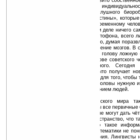
У современного человека неразвито собственно
институте не только не развивают индивидуальнос
подавляют, делая из человека послушного биороб
только повторять как попугай те «истины», которы
человека в процессе обучения. Современному челов
он думает самостоятельно. На самом деле ничего са
него нет, он мыслит в режиме магнитофона, всего л
время человек шёл с девушкой в кино, думая поразв
деле он шёл на промывание и засорение мозгов. В с
помощью искусства, ему внедряли в голову ложную 
исторические мифы, создавая в голове советского 
виртуальный мир вместо реального. Сегодня 
демократическую прессу и думает, что получает но
деле демократическую прессу пишут для того, чтобы 
зомбировать людей, внедрять в их головы нужную 
самым управляя сознанием и поведением людей.
Научное знание иудохристианского мира так
Закрыты для понимания и извращены все первичные 
и категории. Физики не понимают и не могут дать чё
того: что такое время, что такое пространство, что т
такое материя, что такое дух, что такое информ
случайность (в чём его природа). Математики не пон
число, что такое точка, что такое линия. Лингвисты 