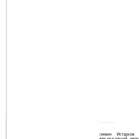
автор книги:
Владимир Истархов
об авторе подробно
жанр книги:
История
Наука
Политика
Психология
Религия
Учебники, обучение
Философия
Современная проза
добавлена:
31.03.2010
о книге:
- « оценка: 5 (4 чел.)
» +
Владимир Алексеевич Истархов 
писатель, патриот, человек мыслящий, неор