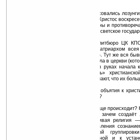
представительскую власть.
Раньше в СССР постоянно красовались лозунг
Теперь повсюду красуются лозунги «Христос воскресе
не смущает, что эти надписи незаконны и противореча
которой прописано, что Россия — это светское государ
Бывший кандидат в члены политбюро ЦК КП
целуется со ставленником КПСС патриархом всея
вторым и чуть ли не поет «Отче наш». Тут же вся бы
(Лужков, Черномырдин и т.д.) побежала в церкви (кот
рушила все 70 лет) и со свечками в руках начала 
телекамерами, обозначая «святость» христианск
людей в народе много, но зря они думают, что их боль
Часть народа тоже побежала в объятия к христ
поисках истины. А есть ли там истина?
Давайте задумаемся, а что вообще происходит? 
по безконечному кругу лжи? Кто и зачем создаёт
лживые религии? Ответ прост. Лживая религия 
информационное оружие для управления сознание
людей в интересах очень узкой группировки 
стремящихся к власти любой ценой и к устан