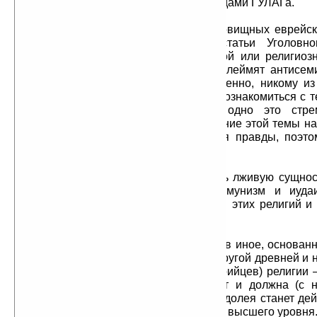
года каралось в лучшем случае 25 годами ГУЛАГа.
Сегодня раскрытие фактов чудовищных еврейск
блокируется с помощью 282-й статьи Уголовн
(возбуждение национальной, расовой или религиоз
телевизору картавые души гневно клеймят антисеми
«проклятых фашистов», но, естественно, никому и
дают высказаться и не дают народу ознакомиться с т
эти «проклятые фашисты». Уже одно это стре
информацию, закрыть само обсуждение этой темы н
людей на мысль, что власть боится правды, поэто
антисемитов и «фашистов».
Задача данной книги — вскрыть лживую сущност
лжерелигий, как христианство, коммунизм и иуда
истинные, а не декларируемые цели этих религий и
всех этих вероучений.
И главное — вывести читателя в иное, основанн
на знаниях, информационное поле другой древней и 
только для русских, но и для всех арийцев) религии
ведизма — религии, которая может и должна (с 
возродится в ХХI веке. Тогда Эра Водолея станет де
человечества принципиально другого высшего уровня