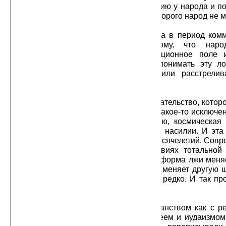
господства. Они обрезают информацию у народа и п
лживое информационное поле, из которого народ не м
Почему для советского человека в период ком
Сталин были богами? Да потому, что наро
соответствующее лживое информационное поле 
оттуда. А у кого хватало разума понимать эту ло
кормили, того сажали в тюрьмы или расстрелив
методика.
Но не надо думать, что то надувательство, котор
СССР в период коммунизма, — это какое-то исключе
историческом процессе. К сожалению, космическа
такая, основанная на лжи, обмане и насилии. И эта
последние 70 лет, а уже несколько тысячелетий. Сов
уже более 2000 лет живёт в условиях тотальной
Меняются только формы лжи. Одна форма лжи меня
лжи. Одна шайка негодяев у власти меняет другую 
власти. А общая ситуация меняется редко. И так пр
христианских странах.
С Иисусом Христом и с христианством как с ре
совершенно аналогичная. И с Моисеем и иудаизмом 