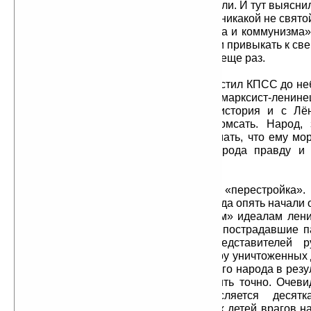
богов. Но потом вдруг и Хрущева сняли. И тут выясни
вождь великой компартии — Хрущев никакой не свято
«волюнтарист, извращенец ленинизма и коммунизма»
опять шок, но уже небольшой. Начали привыкать к с
богов. Учебники истории переписали еще раз.
Вскрыл всё это и еще более очистил КПСС до н
очередной настоящий коммунист — марксист-ленине
Позже повторилась та же самая история и с Лё
Учебники истории снова стали кромсать. Народ,
совершенных придурков, стал понимать, что ему мор
власть умышленно скрывает от народа правду и 
народ.
Потом началась горбачёвская «перестройка».
бывших так называемых врагов народа опять начали
сталинизма, возвращаясь к «светлым» идеалам лени
которого их любимые и «безвинно» пострадавшие 
около 40 миллионов лучших представителей ру
Некоторые исследователи дают цифру уничтоженных 
человек. Конечно, число жертв русского народа в рез
оккупации вряд ли удастся установить точно. Очев
число астрономическое и исчисляется десятк
человеческих жизней. Но у еврейских детей врагов н