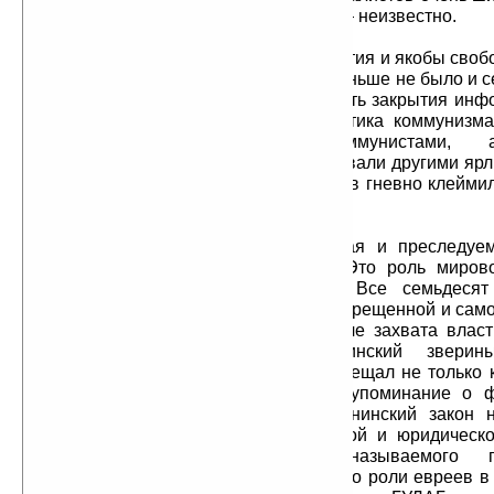
Что у них получится и получится ли — неизвестно.
Сейчас в России якобы демократия и якобы свобо
очередная ложь, свободы слова и раньше не было и с
ограниченна. Меняется только область закрытия ин
при коммунистах была закрыта критика коммунизма 
занимался, называли антикоммунистами, ант
фашистами, экстремистами, обвешивали другими ярл
преследовали. Этих антикоммунистов гневно клеймил
не давая читать то, что они написали.
Ну и, конечно, самая запретная и преследу
причина и корень всех проблем. Это роль миров
мировом историческом процессе. Все семьдесят 
коммунизма эта тема была самой запрещенной и сам
Буквально на следующий день после захвата влас
был введен в действие ленинский зверин
антисемитизме». Он полностью запрещал не только 
мирового еврейства, но и любое упоминание о ф
деяний евреев. Этот звериный ленинский закон 
аналогов в мировой законодательной и юридическо
Сталине во времена так называемого гос
антисемитизма простое упоминание о роли евреев в