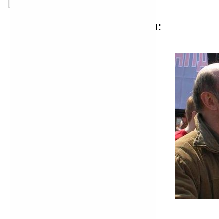
TXT
отрывок из произведения:
...Сейчас мы живем в период
космической Эры Рыб — эпохи
тотальной лжи и тотальных
обманов. Сегодня доказать это
утверждение не составляет труда.
Достаточно просто посмотреть на
свой жизненный опыт и немного
задуматься. Человек, который
родился и жил в СССР до смерти
Сталина, помнит, кем был для
советского человека Сталин.
Советские СМИ — средства
массовой информации (или
правильнее — средства массовой
идиотизации) — сделали из
Сталина третьего бога после
Ленина, который был вторым
богом советского человека.
Первым богом считался Карл