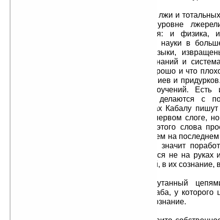
Эра Рыб — это эпоха тотальной лжи и тотальных
обман происходит не только на уровне лжерели
философии. Извращено всё и вся: и физика, и
астрономия, и языковедение, и все науки в боль
степени. Извращены все живые языки, извращен
словари. Извращена вся система знаний и система
понятия о добре и зле, о том, что хорошо и что пло
мировоззрение одуряет всех — и гениев и придурков
только с помощью массовых вероучений. Есть 
идеологические методы. Тонкости делаются с п
иудейского оружия: Кабалы. В книгах Кабалу пишут
(Каббала), или ставят ударение на первом слоге, н
сокрытия сути этого слова. А суть этого слова про
русское слово — «кабала» с ударением на последнем
это тюрьма, неволя. Закабалить — значит поработи
опутать цепями. И эти цепи находятся не на руках 
Эти цепи внедряются в головы людей, в их сознание, в
В древние времена раб, опутанный цепям
свободнее сегодняшнего человека-раба, у которого
собственную голову, в собственное сознание.