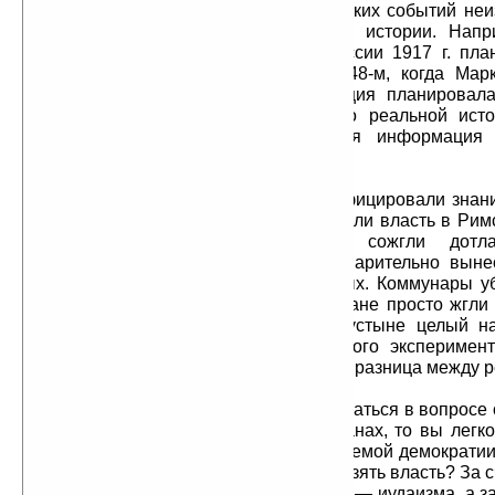
причины событий». Корни исторических событий неи
чем преподносится в официальной истории. Напр
коммунистическая революция в России 1917 г. пла
1917-м г., не в 1905-м и не в 1848-м, когда Мар
Манифест Компартии. Эта революция планировала
тысяч лет до 1917 года. Знания о реальной ист
обрезаются, так как это ключевая информация
процессов управления миром.
Христиане обрезали и фальсифицировали знан
коммунары. Когда христиане захватили власть в Рим
первое, что они сделали, — сожгли дотл
Александрийскую библиотеку, предварительно выне
книг для «узкого круга» посвященных. Коммунары у
инакомыслящих в тюрьмы, а христиане просто жгли 
иудаизм уничтожил в Синайской пустыне целый н
евреев — и в результате Синайского эксперимен
евреев в виде биороботов. Вот вам и разница между 
Если вы будете серьезно разбираться в вопросе о
реально правит в христианских странах, то вы легко
всем христианском мире, так называемой демократии
жидократия. Как же евреям удалось взять власть? За с
религий. Но не одной только религии — иудаизма, а з