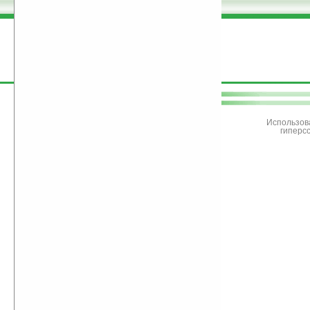
поддержите
Ладошки
Использов
гиперс