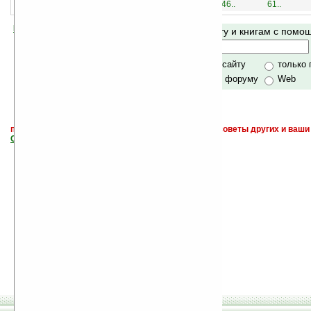
1..
16..
31..
46..
61..
Помогите Ладошкам стать лучше
Поиск по сайту и книгам с пом
своей поддержкой.
Хочешь футболку?
только по сайту
только
по сайту и форуму
Web
поиск
и обсуждение книг, новых, старых, лучших, советы других и ваши
САЙТА "Книги, книги, и другие книги"
.