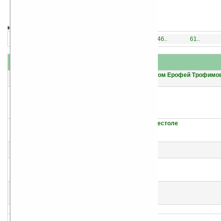
навигация:
1..
16..
31..
46..
61..
название
#
автор(ы)
1
Варвар для особых поручений [под псевдонимом Ерофей Трофимо
Эльхан Аскеров
2
Царствуй на страх врагам! «Прогрессор» на престоле
Алексей Махров
Борис Орлов
3
Испанская партия
Борис Орлов
4
Игра краплёной колодой (не окончено)
Андрей Земляной
Борис Орлов
5
Рокировка в длинную сторону
Андрей Земляной
Борис Орлов
6
Стратег