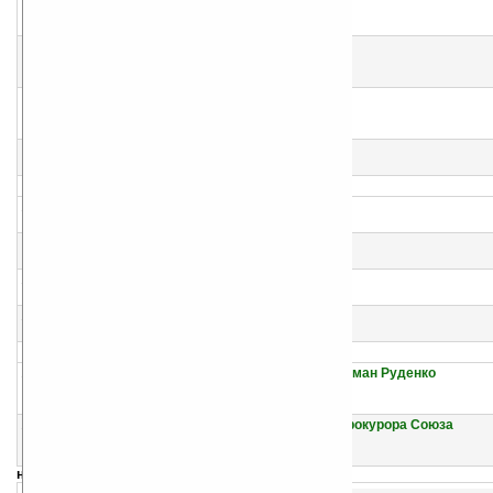
Борис Орлов
Андрей Земляной
7
Тактик
Андрей Земляной
Борис Орлов
8
Офицер
Борис Орлов
Андрей Земляной
9
Двор чудес
Мишель Зевако
10
Трибуле
Мишель Зевако
11
Капитан
Мишель Зевако
12
Коррида
Мишель Зевако
13
Смертельные враги
Мишель Зевако
14
Прокуроры двух эпох. Андрей Вышинский и Роман Руденко
Александр Звягинцев
Юрий Григорьевич Орлов
15
От первого прокурора России до последнего прокурора Союза
Александр Звягинцев
Юрий Григорьевич Орлов
навигация: