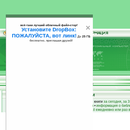
всё-таки лучший облачный файл-стор!
×
Установите DropBox:
ПОЖАЛУЙСТА, вот линк!
До
25 ГБ
бесплатно, приглашая друзей!
Установите
всё-таки лучший облачный файл-стор!
DropBox: ПОЖАЛУЙСТА, вот линк!
До
25
бесплатно, приглашая друзей!
ГБ
Книги
лучшие книги
•
популярные книги
• новые книги
за сегодня
,
за 3
книги по жанру
•
книги по авторам
•
информация о библ
простые
анонсы новых книг
на email ежедневно или раз 
Условия поиска:
Найдено
Жанр:
История
3710
Сортировка по дате, начиная с новых
книг