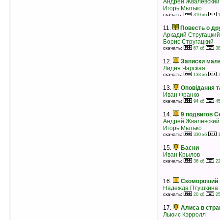
Андрей Жвалевский
Любен Дилов
Игорь Мытько
рейтинг:
оценка 5 (8 чел.)
скачать:
310 кб
1
7.
Воин Рэдволла [= Рэдволл; Меч
11.
Повесть о др
Рэдволла]
Аркадий Стругацкий
Брайан Джейкс
Борис Стругацкий
рейтинг:
оценка 5 (8 чел.)
скачать:
67 кб
38
8.
Синий город на Садовой
12.
Записки мал
Владислав Крапивин
Лидия Чарская
рейтинг:
оценка 5 (7 чел.)
скачать:
133 кб
7
9.
Охотники за растениями
13.
Оповідання т
Майн Рид
Иван Франко
рейтинг:
оценка 5 (7 чел.)
скачать:
94 кб
45
10.
Мы все из Бюллербю
14.
9 подвигов С
Астрид Линдгрен
Андрей Жвалевский
рейтинг:
оценка 5 (7 чел.)
Игорь Мытько
скачать:
330 кб
1
11.
Тайна лесного дома
Энид Блайтон
15.
Басни
рейтинг:
оценка 5 (6 чел.)
Иван Крылов
скачать:
36 кб
22
12.
Тук-тук-тук
Николай Носов
рейтинг:
оценка 5 (6 чел.)
16.
Скомороший 
Надежда Птушкина
13.
Секреты
скачать:
20 кб
25
Жаклин Уилсон
рейтинг:
оценка 5 (6 чел.)
17.
Алиса в стра
Льюис Кэрролл
14.
Умная собачка Соня, или Правила