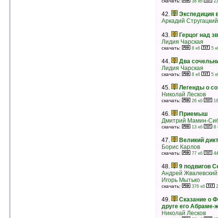
скачать:
38 кб
23
37.
Тайна Ледяной химеры
42.
Экспедиция 
(ознакомительный фрагмент)
Аркадий Стругацкий
Алексей Олейников
рейтинг:
оценка 5 (5 чел.)
43.
Герцог над з
38.
Тайна мрачного озера
Лидия Чарская
Энид Блайтон
скачать:
8 кб
5 к
рейтинг:
оценка 5 (5 чел.)
44.
Два сочельн
39.
Сказка о потерянном времени
Лидия Чарская
Евгений Шварц
скачать:
8 кб
5 к
рейтинг:
оценка 5 (5 чел.)
45.
Легенды о с
Николай Лесков
40.
Баркентина с именем звезды
скачать:
26 кб
16
Владислав Крапивин
46.
Приемыш
рейтинг:
оценка 5 (4 чел.)
Дмитрий Мамин-Си
41.
Чаепитие и любовь к морю
скачать:
13 кб
8 
Фазиль Искандер
47.
Великий дик
рейтинг:
оценка 5 (4 чел.)
Борис Карлов
42.
Что я видел
скачать:
77 кб
44
Борис Житков
48.
9 подвигов С
скачать:
38 кб
23 кб
рейтинг:
оценка 5 (4 чел.)
Андрей Жвалевский
Игорь Мытько
43.
Тайна секретной комнаты
скачать:
376 кб
2
Энид Блайтон
рейтинг:
оценка 5 (4 чел.)
49.
Сказание о Ф
друге его Абраме-
44.
Бабушкин внук и его братья
Николай Лесков