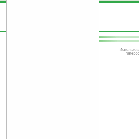
поддержите
Ладошки
Использов
гиперс