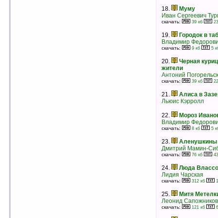
хорошего тона для маленьких собачек
18.
Муму
Андрей Усачев
Иван Сергеевич Тур
рейтинг:
оценка 5 (6 чел.)
скачать:
39 кб
23
15.
Буква «ты»
19.
Городок в та
Леонид Пантелеев
Владимир Федорови
рейтинг:
оценка 5 (6 чел.)
скачать:
9 кб
5 к
20.
Черная кури
16.
Обыкновенная мёмба
жители
Виталий Мелентьев
Антоний Погорельс
рейтинг:
оценка 5 (6 чел.)
скачать:
39 кб
22
17.
Кондуит
21.
Алиса в Заз
Лев Кассиль
Льюис Кэрролл
рейтинг:
оценка 5 (6 чел.)
22.
Мороз Ивано
18.
Лужайки, где пляшут скворечники
Владимир Федорови
Владислав Крапивин
скачать:
рейтинг:
оценка 5 (6 чел.)
8 кб
5 к
23.
Аленушкины 
19.
Снежная королева
Дмитрий Мамин-Си
Ганс Христиан Андерсен
скачать:
рейтинг:
оценка 5 (6 чел.)
76 кб
43
24.
Люда Влассо
20.
Звёздные приключения Нуми и
Лидия Чарская
Ники I
скачать:
Любен Дилов
312 кб
1
рейтинг:
оценка 5 (6 чел.)
25.
Митя Метелки
Леонид Сапожников
21.
Тайна пропавшего академика
скачать:
Анна Устинова
121 кб
6
Антон Иванов