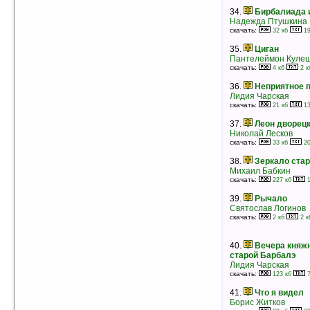
Анна Устинова
34.
Бирбалиада 
Антон Иванов
Надежда Птушкина
рейтинг:
оценка 5 (5 чел.)
скачать:
32 кб
19
30.
Война с Котиром [= Котир; Война с
35.
Циган
замком Котир]
Пантелеймон Куле
Брайан Джейкс
скачать:
4 кб
2 к
рейтинг:
оценка 5 (5 чел.)
36.
Неприятное 
31.
Легенда о Льюке
Лидия Чарская
Брайан Джейкс
скачать:
21 кб
13
рейтинг:
оценка 5 (5 чел.)
37.
Леон дворец
32.
Остров Робинзона
Николай Лесков
Аркадий Фидлер
скачать:
33 кб
20
рейтинг:
оценка 5 (5 чел.)
38.
Зеркало ста
33.
Белый Ягуар
Михаил Бабкин
Аркадий Фидлер
скачать:
227 кб
1
рейтинг:
оценка 5 (5 чел.)
39.
Рычало
34.
Тайна двух блокнотов
Святослав Логинов
Энид Блайтон
скачать:
2 кб
2 к
рейтинг:
оценка 5 (5 чел.)
35.
Звери в моей жизни
40.
Вечера княж
Джеральд Даррелл
старой Барбалэ
рейтинг:
оценка 5 (5 чел.)
Лидия Чарская
скачать:
36.
Приключения Еженьки и других
123 кб
7
нарисованных человечков
41.
Что я видел
Александр Шаров
Борис Житков
рейтинг:
оценка 5 (5 чел.)