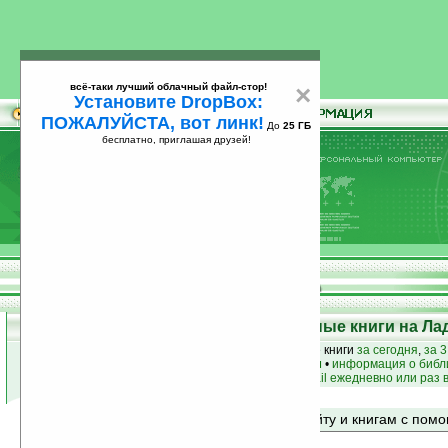
всё-таки лучший облачный файл-стор!
×
Установите DropBox:
ПОЖАЛУЙСТА, вот линк!
До
25 ГБ
бесплатно, приглашая друзей!
Установите
всё-таки лучший облачный файл-стор!
DropBox: ПОЖАЛУЙСТА, вот линк!
До
25
бесплатно, приглашая друзей!
ГБ
Top 50: Лучшие и популярные книги на Ла
лучшие книги
•
популярные книги
• новые книги
за сегодня
,
за 3
книги по жанру
•
книги по авторам
•
информация о библ
простые
анонсы новых книг
на email ежедневно или раз 
Поиск по сайту и книгам с по