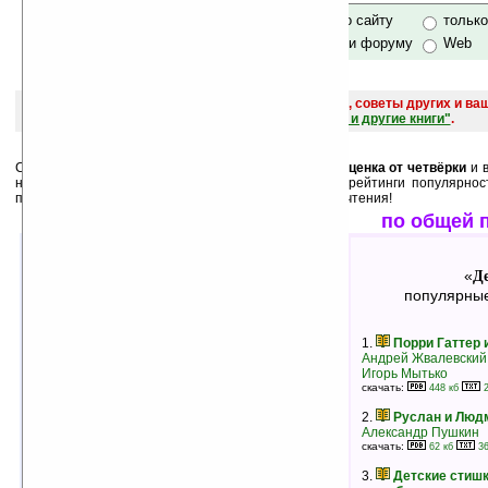
только по сайту
тольк
по сайту и форуму
Web
поиск
и обсуждение книг, новых, старых, лучших, советы других и ва
САЙТА "Книги, книги, и другие книги"
.
Среди лучших ниже перечислены книги, у которых
оценка от четвёрки
и в
них как
минимум 3 человека
. А также месячные рейтинги популярнос
пользователей. Выбирайте, и оценивайте после прочтения!
лучшие по оценкам
по общей 
Детские
Д
«
»
«
лучшие книги в жанре
популярные
1.
Сибирочка
1.
Порри Гаттер
Лидия Чарская
Андрей Жвалевский
скачать:
Игорь Мытько
195 кб
108 кб
рейтинг:
оценка 5 (11 чел.)
скачать:
448 кб
2
2.
Новый старт
2.
Руслан и Люд
Жаклин Уилсон
Александр Пушкин
рейтинг:
оценка 5 (10 чел.)
скачать:
62 кб
36
3.
Сказка про военную тайну,
3.
Детские стишк