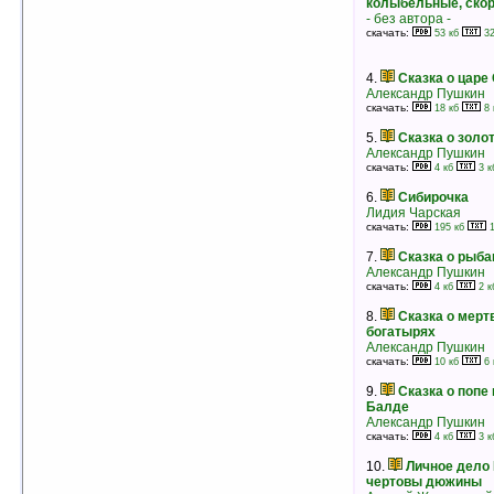
Мальчиша-Кибальчиша и его твердое
колыбельные, скор
слово
- без автора -
Аркадий Гайдар
скачать:
53 кб
32
рейтинг:
оценка 5 (9 чел.)
4.
Сказка о царе
Александр Пушкин
скачать:
18 кб
8 
5.
Сказка о золо
Александр Пушкин
скачать:
4 кб
3 к
6.
Сибирочка
Лидия Чарская
скачать:
195 кб
1
7.
Сказка о рыба
Александр Пушкин
скачать:
4 кб
2 к
8.
Сказка о мерт
богатырях
Александр Пушкин
4.
Фенька
скачать:
10 кб
6 
Леонид Пантелеев
рейтинг:
оценка 5 (9 чел.)
9.
Сказка о попе 
Балде
5.
Солнышкин плывет в Антарктиду
Александр Пушкин
Виталий Коржиков
скачать:
4 кб
3 к
рейтинг:
оценка 5 (9 чел.)
10.
Личное дело
6.
Звёздные приключения Нуми и Ники
чертовы дюжины
II