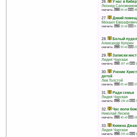
26.
У нас в Кибер
рейтинг:
оценка 5 (6 чел.)
Леонид Сапожников
скачать:
22.
Ай-ай и я
64 кб
36
Джеральд Даррелл
27.
Дикий помещ
рейтинг:
оценка 5 (6 чел.)
Михаил Евграфович
скачать:
23.
Мустанг-иноходец
10 кб
6 
Эрнест Сетон-Томпсон
рейтинг:
оценка 5 (6 чел.)
28.
Белый пуде
Александр Куприн
24.
Смертельный урок музыки
скачать:
Роберт Лоуренс Стайн
50 кб
27
рейтинг:
оценка 5 (5 чел.)
29.
Записки инст
Лидия Чарская
25.
Приключения капитана Врунгеля
скачать:
Андрей Некрасов
187 кб
1
рейтинг:
оценка 5 (5 чел.)
30.
Учение Христ
детей
26.
Сердце земли
Лев Толстой
Юрий Яковлевич Яковлев
скачать:
рейтинг:
оценка 5 (5 чел.)
65 кб
37
31.
Ради семьи
27.
Необыкновенные приключения
Лидия Чарская
Арбузика и Бебешки
скачать:
Эдуард Мартинович Скобелев
138 кб
7
рейтинг:
оценка 5 (5 чел.)
32.
Час воли бо
Николай Лесков
скачать:
28.
The Magic Carpet
40 кб
24
Владислав Крапивин
33.
Княжна Джав
рейтинг:
оценка 5 (5 чел.)
Лидия Чарская
скачать:
29.
Тайна адмиральской дачи
235 кб
1