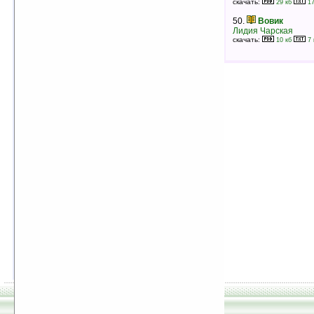
Владислав Крапивин
скачать:
29 кб
17
рейтинг:
оценка 5 (4 чел.)
50.
Вовик
45.
Новое платье короля
Лидия Чарская
Ганс Христиан Андерсен
скачать:
10 кб
7 
рейтинг:
оценка 5 (4 чел.)
46.
Чуча
Галина Демыкина
рейтинг:
оценка 5 (4 чел.)
47.
Необычайные похождения Севы
Котлова
Анатолий Алексин
рейтинг:
оценка 5 (4 чел.)
48.
Тайна пропавшего ожерелья
Энид Блайтон
рейтинг:
оценка 5 (4 чел.)
49.
Ледовые приключения Плавали-
Знаем
Виталий Коржиков
рейтинг:
оценка 5 (4 чел.)
50.
Педагогическая поэма. Часть II
Антон Макаренко
рейтинг:
оценка 5 (4 чел.)