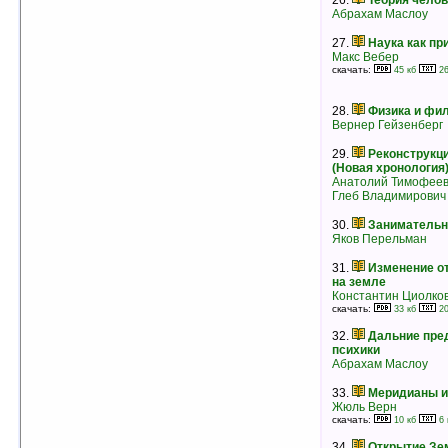
26.
Теория чело
малых
Абрахам Маслоу
Джеймс Хэрриот
рейтинг:
оценка 4.8 (26 чел.)
27.
Наука как пр
Макс Вебер
21.
Славянский ИМЕНОСЛОВ.
скачать:
45 кб
26
Толковый Словарь КОЩУННИКА
Алексей Трехлебов
скачать:
84 кб
49 кб
28.
Физика и фи
рейтинг:
оценка 4.8 (26 чел.)
Вернер Гейзенберг
22.
О всех созданиях — прекрасных и
29.
Реконструкц
удивительных
(Новая хронология
Джеймс Хэрриот
Анатолий Тимофеев
рейтинг:
оценка 4.8 (18 чел.)
Глеб Владимирович
23.
Мотивация и личность
Абрахам Маслоу
30.
Занимательна
рейтинг:
оценка 4.8 (12 чел.)
Яков Перельман
24.
И все они — создания природы
31.
Изменение о
Джеймс Хэрриот
на земле
рейтинг:
оценка 4.8 (10 чел.)
Константин Циолко
скачать:
33 кб
20
25.
Святая кровь, священный Грааль [ =
Священная загадка]
32.
Дальние пре
Майкл Бейджент
психики
Ричард Ли
Абрахам Маслоу
Генри Линкольн
рейтинг:
оценка 4.7 (71 чел.)
33.
Меридианы и
Жюль Верн
26.
Велесова книга
скачать:
10 кб
6 
- без автора -
рейтинг:
оценка 4.7 (27 чел.)
34.
Открытие Зе