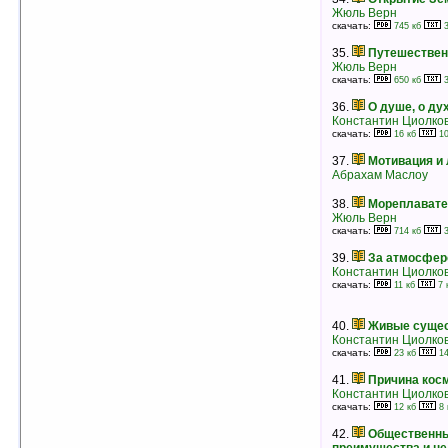
Жюль Верн
27.
Занимательная физика. Книга 2
скачать:
745 кб
3
Яков Перельман
рейтинг:
оценка 4.7 (19 чел.)
35.
Путешественн
Жюль Верн
скачать:
650 кб
3
28.
Боги, гробницы и ученые
Курт Вальтер Керам
36.
О душе, о ду
рейтинг:
оценка 4.7 (16 чел.)
Константин Циолко
скачать:
16 кб
10
29.
Цивилизация каннибалов
Борис Диденко
37.
Мотивация и
рейтинг:
оценка 4.7 (13 чел.)
Абрахам Маслоу
30.
Социальное прогнозирование
38.
Мореплавател
Игорь Бестужев-Лада
Жюль Верн
рейтинг:
оценка 4.7 (8 чел.)
скачать:
714 кб
3
31.
Самоактуализированные люди:
39.
За атмосфер
исследование психологического
Константин Циолко
здоровья
скачать:
11 кб
7 
Абрахам Маслоу
рейтинг:
оценка 4.7 (8 чел.)
40.
Живые сущес
32.
Капитал. Книга вторая. Главы XV —
Константин Циолко
XXI
скачать:
23 кб
14
Карл Маркс
рейтинг:
оценка 4.7 (4 чел.)
41.
Причина кос
Константин Циолко
33.
Загадки русского севера
скачать:
12 кб
8 
Валерий Демин
рейтинг:
оценка 4.6 (10 чел.)
42.
Общественны