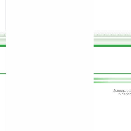
50.
Пшениця без куколю. Хрестове
Євангеліє без вставок і спотворень
Игорь Каганец
скачать:
1052 кб
585 кб
рейтинг:
оценка 4.3 (8 чел.)
поддержите
Ладошки
Использов
гиперс