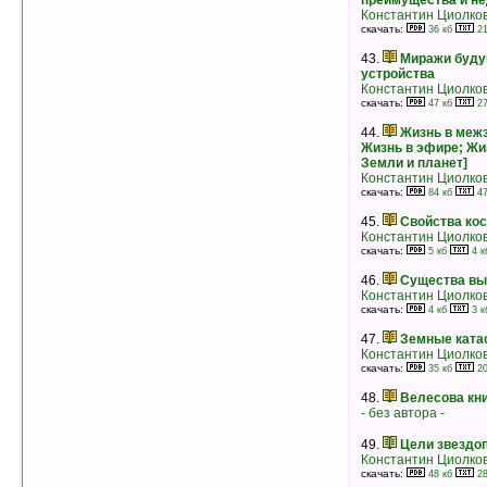
преимущества и не
34.
Мысли и сердце
Константин Циолко
Николай Амосов
скачать:
36 кб
21
рейтинг:
оценка 4.6 (8 чел.)
43.
Миражи буду
35.
Моя система здоровья
устройства
Николай Амосов
Константин Циолко
рейтинг:
оценка 4.6 (8 чел.)
скачать:
47 кб
27
36.
Теория коммуникации. Книга I
44.
Жизнь в межз
Георгий Почепцов
Жизнь в эфире; Жи
рейтинг:
оценка 4.6 (3 чел.)
Земли и планет]
Константин Циолко
37.
Загадки древнейшей истории
скачать:
84 кб
47
Александр Горбовский
рейтинг:
оценка 4.6 (3 чел.)
45.
Свойства ко
Константин Циолко
38.
На подступах к психологии бытия
скачать:
5 кб
4 к
Абрахам Маслоу
рейтинг:
оценка 4.6 (3 чел.)
46.
Существа вы
Константин Циолко
39.
Занимательная физика. Книга 1
скачать:
4 кб
3 к
Яков Перельман
рейтинг:
оценка 4.5 (29 чел.)
47.
Земные кат
Константин Циолко
скачать:
35 кб
20
40.
Теория человеческой мотивации
Абрахам Маслоу
48.
Велесова кн
рейтинг:
оценка 4.5 (13 чел.)
- без автора -
41.
Морские узлы
49.
Цели звездо
Лев Скрягин
Константин Циолко
рейтинг:
оценка 4.5 (12 чел.)
скачать:
48 кб
28