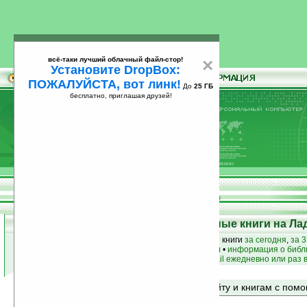
всё-таки лучший облачный файл-стор!
×
Установите DropBox:
ПОЖАЛУЙСТА, вот линк!
До
25 ГБ
бесплатно, приглашая друзей!
Установите
всё-таки лучший облачный файл-стор!
DropBox: ПОЖАЛУЙСТА, вот линк!
До
25
бесплатно, приглашая друзей!
ГБ
Top 50: Лучшие и популярные книги на Ла
лучшие книги
•
популярные книги
• новые книги
за сегодня
,
за 3
книги по жанру
•
книги по авторам
•
информация о библ
простые
анонсы новых книг
на email ежедневно или раз 
Поиск по сайту и книгам с по