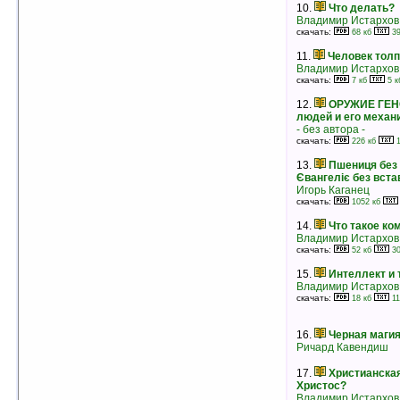
скачать:
10.
Что делать?
13 кб
8 кб
рейтинг:
оценка 5 (4 чел.)
Владимир Истархов
скачать:
68 кб
39
6.
Здоровье и счастье ребенка
Николай Амосов
11.
Человек тол
рейтинг:
оценка 5 (4 чел.)
Владимир Истархов
скачать:
7 кб
5 к
7.
Капитал. Книга третья
Карл Маркс
12.
ОРУЖИЕ ГЕН
рейтинг:
оценка 5 (4 чел.)
людей и его меха
- без автора -
8.
Машины создания
скачать:
226 кб
1
Эрик Дрекслер
рейтинг:
оценка 5 (4 чел.)
13.
Пшениця без 
Євангеліє без вста
9.
Исход
Игорь Каганец
Владимир Истархов
скачать:
1052 кб
скачать:
5 кб
4 кб
рейтинг:
оценка 5 (3 чел.)
14.
Что такое к
Владимир Истархов
10.
Творчество как точная наука
скачать:
52 кб
30
Генрих Альтов(Альтшуллер)
рейтинг:
оценка 5 (3 чел.)
15.
Интеллект и
Владимир Истархов
11.
Гиперборея — праматерь мировой
скачать:
18 кб
11
культуры
Валерий Демин
рейтинг:
оценка 5 (3 чел.)
16.
Черная маги
Ричард Кавендиш
12.
ОРУЖИЕ ГЕНОЦИДА: самоубийство
людей и его механизмы
17.
Христианская
- без автора -
Христос?
скачать:
226 кб
126 кб
Владимир Истархов
рейтинг:
оценка 5 (3 чел.)