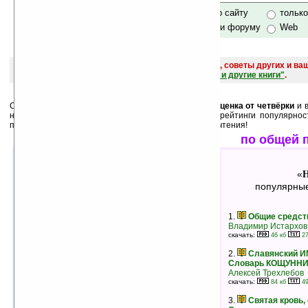
только по сайту
тольк
по сайту и форуму
Web
поиск
и обсуждение книг, новых, старых, лучших, советы других и ва
САЙТА "Книги, книги, и другие книги"
.
Среди лучших ниже перечислены книги, у которых
оценка от четвёрки
и в
них как
минимум 3 человека
. А также месячные рейтинги популярнос
пользователей. Выбирайте, и оценивайте после прочтения!
лучшие по оценкам
по общей 
Наука
Н
«
»
«
лучшие книги в жанре
популярные
1.
Что такое время, пространство,
1.
Общие средст
материя, язык?
Владимир Истархов
Владимир Истархов
скачать:
46 кб
27
скачать:
38 кб
22 кб
рейтинг:
оценка 5 (7 чел.)
2.
Славянский 
Словарь КОЩУНН
2.
ПШЕНИЦА БЕЗ КУКОЛЯ. Хрестово
Алексей Трехлебов
Евангелие без вставок и искажений
скачать:
84 кб
49
Игорь Каганец
скачать:
1049 кб
578 кб
3.
Святая кровь,
рейтинг:
оценка 5 (6 чел.)