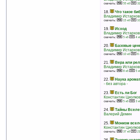
скачать:
55 кб
32
13.
Третья волна. Часть I
18.
Что такое би
Элвин Тоффлер
Владимир Истархов
рейтинг:
оценка 5 (3 чел.)
скачать:
15 кб
10
14.
Создание виртуальных объектов и
19.
Исход
использование их в предвыборной борьбе
Владимир Истархов
Георгий Почепцов
скачать:
5 кб
4 к
рейтинг:
оценка 5 (3 чел.)
20.
Базовые цен
15.
Теория скандала
Владимир Истархов
Георгий Почепцов
скачать:
10 кб
6 
рейтинг:
оценка 5 (3 чел.)
21.
Вера или рел
Владимир Истархов
16.
История земли и жизни на ней
скачать:
8 кб
5 к
Кирилл Еськов
рейтинг:
оценка 5 (3 чел.)
22.
Наука арома
- без автора -
17.
Откровение в грозе и буре
Николай Александрович Морозов
23.
Есть ли Бог
рейтинг:
оценка 5 (3 чел.)
Константин Циолко
18.
Фрагменты мировой истории
скачать:
5 кб
3 к
Владимир Истархов
24.
Тайны Вселе
скачать:
176 кб
99 кб
рейтинг:
оценка 5 (3 чел.)
Валерий Демин
19.
Становление личности
25.
Монизм всел
Гордон Олпорт
Константин Циолко
рейтинг:
оценка 4.9 (12 чел.)
скачать:
37 кб
21
20.
О всех созданиях — больших и