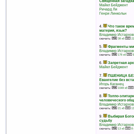
Священная загадка
Майкл Бейджент
3.
Теория решения изобретательских
Ричард Ли
задач
Генри Линкольн
Генрих Альтов(Альтшуллер)
рейтинг:
оценка 5 (5 чел.)
4.
Что такое вре
материя, язык?
Владимир Истархов
скачать:
38 кб
22
5.
Фрагменты ми
Владимир Истархов
скачать:
176 кб
9
6.
Запретная ар
Майкл Бейджент
7.
ПШЕНИЦА БЕЗ
Евангелие без вст
Игорь Каганец
скачать:
1049 кб
8.
Толпо-элитар
человеческого общ
4.
Тайны русского народа. В поисках
Владимир Истархов
истоков Руси
скачать:
21 кб
13
Валерий Демин
рейтинг:
оценка 5 (5 чел.)
9.
Выбирая Бого
судьбу
5.
Выбирая Богов, — мы выбираем
Владимир Истархов
судьбу
скачать:
13 кб
8 
Владимир Истархов