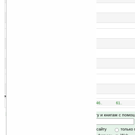
Брайан Джейкс
8
Остров Королевы
Брайан Джейкс
9
Клятва воина
Брайан Джейкс
10
Меч Мартина
Брайан Джейкс
11
Трисс Воительница
Брайан Джейкс
12
Талисман из Рэдволла
Брайан Джейкс
13
Мартин Воитель
Брайан Джейкс
14
Воробей с отрезанным язычком
Осаму Дадзай
15
Гора Кати-кати
Осаму Дадзай
навигация:
1..
16..
31..
46..
61..
Помогите Ладошкам стать лучше
Поиск по сайту и книгам с пом
своей поддержкой.
Хочешь футболку?
только по сайту
только