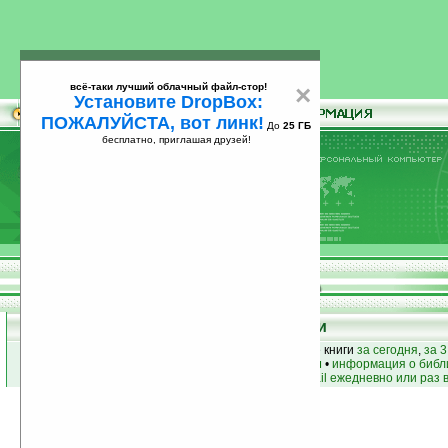
всё-таки лучший облачный файл-стор!
×
Установите DropBox:
ПОЖАЛУЙСТА, вот линк!
До
25 ГБ
бесплатно, приглашая друзей!
Установите
всё-таки лучший облачный файл-стор!
DropBox: ПОЖАЛУЙСТА, вот линк!
До
25
бесплатно, приглашая друзей!
ГБ
Книги
лучшие книги
•
популярные книги
• новые книги
за сегодня
,
за 3
книги по жанру
•
книги по авторам
•
информация о библ
простые
анонсы новых книг
на email ежедневно или раз 
Условия поиска:
Найдено
Жанр:
Сказки для детей
1297
Сортировка по дате, начиная с новых
книг