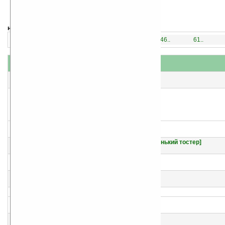
навигация:
1..
16..
31..
46..
61..
название
#
автор(ы)
1
Город Желтых Труб
Юрий Дмитриевич Дмитриев
2
Тисту — мальчик с зелеными пальцами
Морис Дрюон
3
Отважный маленький тостер [= Славный маленький тостер]
Томас Майкл Диш
4
Стена
Брайан Джейкс
5
Возвращение корабля-призрака
Брайан Джейкс
6
Двое с «Летучего голландца»
Брайан Джейкс
7
Непобедимая Моди