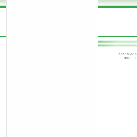
поддержите
Ладошки
Использов
гиперс