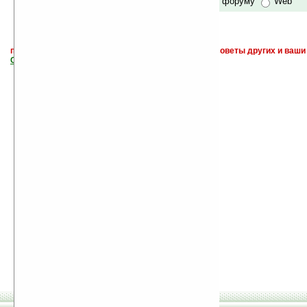
по сайту и форуму
Web
поиск
и обсуждение книг, новых, старых, лучших, советы других и ваши
САЙТА "Книги, книги, и другие книги"
.