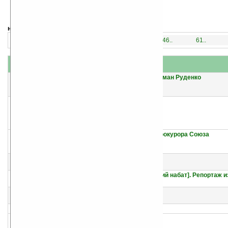
навигация:
1..
16..
31..
46..
61..
название
#
автор(ы)
1
Прокуроры двух эпох. Андрей Вышинский и Роман Руденко
Александр Звягинцев
Юрий Григорьевич Орлов
2
От первого прокурора России до последнего прокурора Союза
Александр Звягинцев
Юрий Григорьевич Орлов
3
История Российской прокуратуры. 1722–2012
Александр Звягинцев
4
Главный процесс человечества [= Нюрнбергский набат]. Репортаж из
Александр Звягинцев
5
Главный противник. Тайная война за СССР
Николай Михайлович Долгополов
6
Вартанян
Николай Михайлович Долгополов