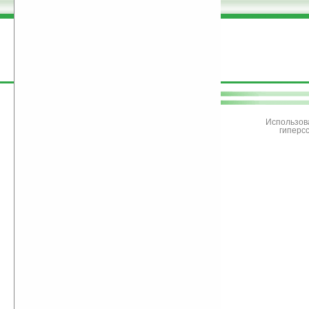
поддержите
Ладошки
Использов
гиперс