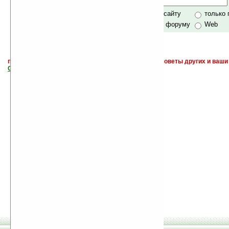
Хочешь футболку?
только по сайту
только
по сайту и форуму
Web
поиск
и обсуждение книг, новых, старых, лучших, советы других и ваши
САЙТА "Книги, книги, и другие книги"
.