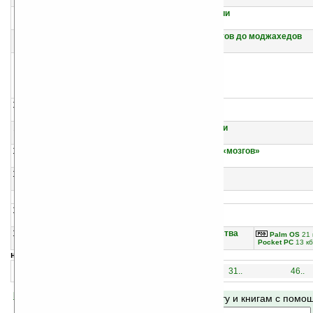
Николай Стариков
8
Национализация рубля — путь к свободе России
Николай Стариков
9
Кто финансирует развал России? От декабристов до моджахедов
Николай Стариков
10
Кризи$: Как это делается
Николай Стариков
11
По поводу перспектив народонаселения России
Александр Полюх
12
Россия — от нефтяной экономики к экономике «мозгов»
Александр Полюх
13
Пусть миллиарды работают
Александр Полюх
14
Реализация ниже себестоимости
Александр Лебедев
15
Толпо-элитарная модель человеческого общества
Palm OS
21 
Владимир Истархов
Pocket PC
13 кб
навигация:
1..
16..
31..
46..
Помогите Ладошкам стать лучше
Поиск по сайту и книгам с пом
своей поддержкой.