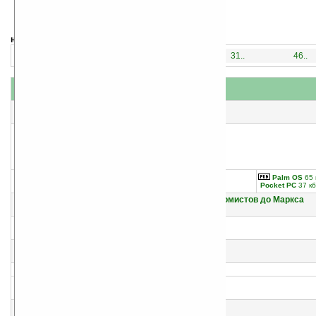
навигация:
1..
16..
31..
46..
название
#
автор(ы)
1
Битвы алмазных баронов
Сергей Горяинов
2
Протестантские секты и дух капитализма
Palm OS
65 
Макс Вебер
Pocket PC
37 кб
3
Юность науки. Жизнь и идеи мыслителей-экономистов до Маркса
Андрей Аникин
4
Адам Смит
Андрей Аникин
5
Шерше ля нефть
Николай Стариков
6
Хаос и революции — оружие доллара
Николай Стариков
7
Спасение доллара — война