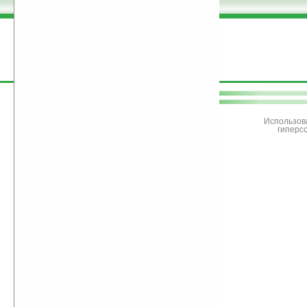
поддержите
Ладошки
Использов
гиперс