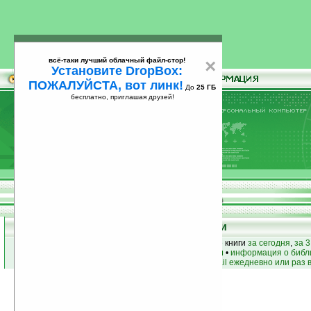
всё-таки лучший облачный файл-стор!
×
Установите DropBox:
ПОЖАЛУЙСТА, вот линк!
До
25 ГБ
бесплатно, приглашая друзей!
Установите
всё-таки лучший облачный файл-стор!
DropBox: ПОЖАЛУЙСТА, вот линк!
До
25
бесплатно, приглашая друзей!
ГБ
Книги
лучшие книги
•
популярные книги
• новые книги
за сегодня
,
за 3
книги по жанру
•
книги по авторам
•
информация о библ
простые
анонсы новых книг
на email ежедневно или раз 
Условия поиска:
Найдено
Жанр:
Экономика
70
Сортировка по дате, начиная с новых
книг