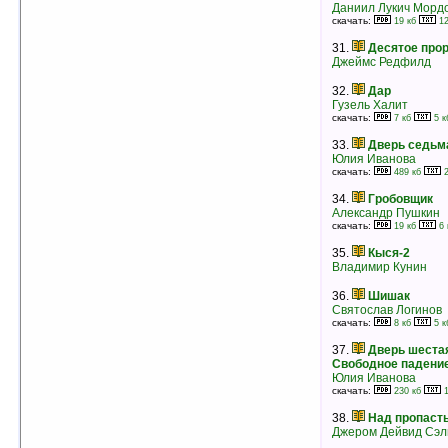
23.
Рождение знаменитости
Даниил Лукич Морд
Андре Моруа
скачать:
19 кб
12
рейтинг:
оценка 5 (5 чел.)
31.
Десятое про
24.
Иду на грозу
Джеймс Редфилд
Даниил Гранин
рейтинг:
оценка 5 (4 чел.)
32.
Дар
Гузель Халит
25.
Ярче солнца
скачать:
7 кб
5 к
Джулия Куин
рейтинг:
оценка 5 (4 чел.)
33.
Дверь седьм
Юлия Иванова
26.
Богомолье
скачать:
489 кб
2
Иван Сергеевич Шмелев
рейтинг:
оценка 5 (4 чел.)
34.
Гробовщик
Александр Пушкин
27.
Выше стропила, плотники
скачать:
19 кб
6 
Джером Дейвид Сэлинджер
рейтинг:
оценка 5 (4 чел.)
35.
Кыся-2
Владимир Кунин
28.
Зуи
36.
Шишак
Джером Дейвид Сэлинджер
Святослав Логинов
рейтинг:
оценка 5 (4 чел.)
скачать:
8 кб
5 к
29.
Сыновья и любовники
37.
Дверь шестая
Дэвид Герберт Лоуренс
Свободное падени
рейтинг:
оценка 5 (4 чел.)
Юлия Иванова
скачать:
230 кб
1
30.
Deathmatch Quake2 — руководство
Дмитрий Пучков
38.
Над пропаст
рейтинг:
оценка 5 (4 чел.)
Джером Дейвид Сэ