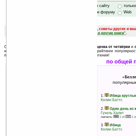
только по сайту
тольк
по сайту и форуму
Web
поиск
и обсуждение книг, новых, старых, лучших, советы других и ва
САЙТА "Книги, книги, и другие книги"
.
Среди лучших ниже перечислены книги, у которых
оценка от четвёрки
и в
них как
минимум 3 человека
. А также месячные рейтинги популярнос
пользователей. Выбирайте, и оценивайте после прочтения!
лучшие по оценкам
по общей 
Беллетристика
Белле
«
»
«
лучшие книги в жанре
популярные
1.
Кольцо
1.
Ибица круглые
Даниэла Стил
Колин Баттс
рейтинг:
оценка 5 (13 чел.)
2.
Один день из
2.
Пламя и цветок
Гузель Халит
Кэтлин Вудивисс
скачать:
2 кб
1 к
рейтинг:
оценка 5 (10 чел.)
3.
Ибица
3.
Дитя Всех святых. Перстень со
Колин Баттс
львом