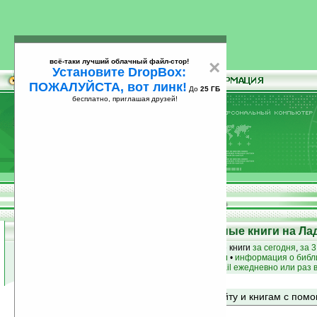
всё-таки лучший облачный файл-стор!
×
Установите DropBox:
ПОЖАЛУЙСТА, вот линк!
До
25 ГБ
бесплатно, приглашая друзей!
Установите
всё-таки лучший облачный файл-стор!
DropBox: ПОЖАЛУЙСТА, вот линк!
До
25
бесплатно, приглашая друзей!
ГБ
Top 50: Лучшие и популярные книги на Ла
лучшие книги
•
популярные книги
• новые книги
за сегодня
,
за 3
книги по жанру
•
книги по авторам
•
информация о библ
простые
анонсы новых книг
на email ежедневно или раз 
Поиск по сайту и книгам с по