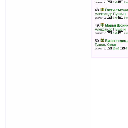
39.
Ястреб и голубка. I
скачать:
3 кб
2 к
Вирджиния Хенли
рейтинг:
оценка 5 (4 чел.)
48.
Гости съезжа
Александр Пушкин
скачать:
9 кб
6 к
40.
Двое
Алан Милн
49.
Марья Шонин
рейтинг:
оценка 5 (4 чел.)
Александр Пушкин
скачать:
7 кб
4 к
41.
Полосатый Кот и Ласточка Синья
Жоржи Амаду
50.
Визит телем
рейтинг:
оценка 5 (4 чел.)
Гузель Халит
скачать:
10 кб
6 
42.
Блокада. Книга первая
Александр Чаковский
рейтинг:
оценка 5 (4 чел.)
43.
Свет далёкой звезды
Александр Чаковский
рейтинг:
оценка 5 (3 чел.)
44.
Чужестранка. Книга I
Диана Гэблдон
рейтинг:
оценка 5 (3 чел.)
45.
Остров накануне
Умберто Эко
рейтинг:
оценка 5 (3 чел.)
46.
Джудит
Джейн Фэйзер
рейтинг:
оценка 5 (3 чел.)