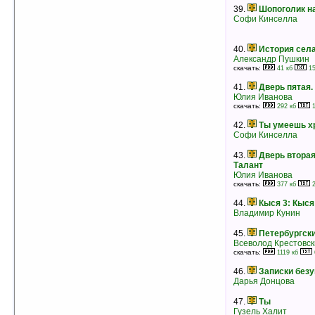
31.
Дорога в рай
39.
Шопоголик н
Роальд Даль
Софи Кинселла
рейтинг:
оценка 5 (4 чел.)
32.
Один кубик надежды
40.
История сел
Виктория Токарева
Александр Пушкин
рейтинг:
оценка 5 (4 чел.)
скачать:
41 кб
15
33.
Дитя Всех святых. Перстень с
41.
Дверь пятая.
волком
Юлия Иванова
Жан-Франсуа Намьяс
скачать:
292 кб
1
рейтинг:
оценка 5 (4 чел.)
42.
Ты умеешь х
34.
Сентиментальная история
Софи Кинселла
Фрэнсин Паскаль
рейтинг:
оценка 5 (4 чел.)
43.
Дверь вторая
35.
Тайна Земли
Талант
Виктория Токарева
Юлия Иванова
рейтинг:
оценка 5 (4 чел.)
скачать:
377 кб
2
36.
Жених эконом-класса
44.
Кыся 3: Кыся
Арина Ларина
Владимир Кунин
рейтинг:
оценка 5 (4 чел.)
45.
Петербургски
37.
Звездный час Уилта
Всеволод Крестовс
Том Шарп
скачать:
1119 кб
рейтинг:
оценка 5 (4 чел.)
46.
Записки без
38.
Соблазненная
Дарья Донцова
Вирджиния Хенли
рейтинг:
оценка 5 (4 чел.)
47.
Ты
Гузель Халит