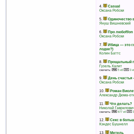
Жан-Франсуа Намьяс
рейтинг:
оценка 5 (10 чел.)
4.
Casual
Оксана Робски
5.
Одиночество 
Януш Вишневский
6.
Про любоff/on
Оксана Робски
7.
Ибица — это г
лодке?)
Колин Баттс
8.
Прощальный 
Гузель Халит
скачать:
5 кб
3 к
9.
День счастья 
Оксана Робски
4.
Узница Шато-Гайара
10.
Роман Виоле
Морис Дрюон
Александр Дюма-от
рейтинг:
оценка 5 (8 чел.)
11.
Что делать?
5.
Негоже лилиям прясть
Николай Гаврилови
Морис Дрюон
скачать:
677 кб
3
рейтинг:
оценка 5 (8 чел.)
12.
Секс в боль
6.
Желанная
Кэндес Бушнелл
Вирджиния Хенли
рейтинг:
оценка 5 (8 чел.)
13.
Метель