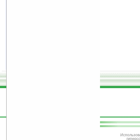
47.
К востоку от Эдема
Джон Стейнбек
рейтинг:
оценка 5 (3 чел.)
48.
Завещание Оскара Уайльда
Питер Акройд
рейтинг:
оценка 5 (3 чел.)
49.
Шанна
Кэтлин Вудивисс
рейтинг:
оценка 5 (3 чел.)
50.
Квартал Тортилья-флэт
Джон Стейнбек
рейтинг:
оценка 5 (3 чел.)
поддержите
Ладошки
Использов
гиперс