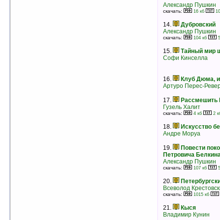
Александр Пушкин
7.
Сильные мира сего
скачать:
Морис Дрюон
16 кб
10
рейтинг:
оценка 5 (7 чел.)
14.
Дубровский
Александр Пушкин
8.
Французская волчица
скачать:
Морис Дрюон
104 кб
5
рейтинг:
оценка 5 (7 чел.)
15.
Тайный мир 
Софи Кинселла
9.
Когда король губит Францию
Морис Дрюон
рейтинг:
оценка 5 (7 чел.)
16.
Клуб Дюма, 
10.
Уилт непредсказуемый
Артуро Перес-Реве
Том Шарп
рейтинг:
оценка 5 (7 чел.)
17.
Рассмешить 
Гузель Халит
11.
Евдокия
скачать:
4 кб
2 к
Вера Панова
рейтинг:
оценка 5 (7 чел.)
18.
Искусство б
Андре Моруа
12.
Главная духовная тайна века
Том Хартманн
19.
Повести поко
рейтинг:
оценка 5 (6 чел.)
Петровича Белкин
Александр Пушкин
13.
Quake II: Capture the Flag
скачать:
107 кб
5
Дмитрий Пучков
рейтинг:
оценка 5 (6 чел.)
20.
Петербургски
Всеволод Крестовс
14.
Какая еще любовь?
скачать:
1015 кб
Кейси Майклз
рейтинг:
оценка 5 (6 чел.)
21.
Кыся
Владимир Кунин
15.
Неожиданный роман