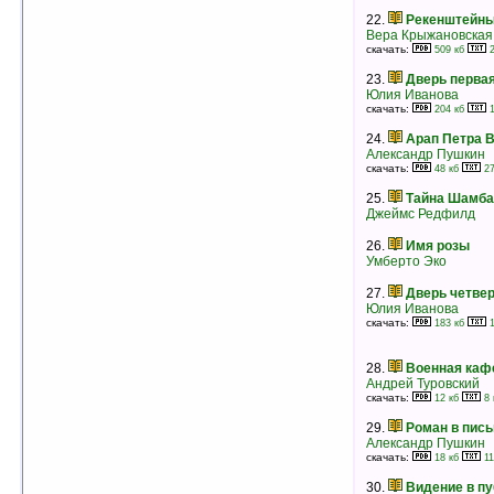
Даниэла Стил
22.
Рекенштейн
рейтинг:
оценка 5 (6 чел.)
Вера Крыжановская
скачать:
509 кб
2
16.
Габриэла, корица и гвоздика
23.
Дверь первая
Жоржи Амаду
Юлия Иванова
рейтинг:
оценка 5 (6 чел.)
скачать:
204 кб
1
17.
Лилия и лев
24.
Арап Петра 
Морис Дрюон
Александр Пушкин
рейтинг:
оценка 5 (5 чел.)
скачать:
48 кб
27
18.
Дитя всех святых. Цикламор
25.
Тайна Шамб
Жан-Франсуа Намьяс
Джеймс Редфилд
рейтинг:
оценка 5 (5 чел.)
26.
Имя розы
19.
Шла собака по роялю
Умберто Эко
Виктория Токарева
рейтинг:
оценка 5 (5 чел.)
27.
Дверь четвер
20.
Великий магистр
Юлия Иванова
Октавиан Стампас
скачать:
183 кб
1
рейтинг:
оценка 5 (5 чел.)
21.
Древо Жизора
28.
Военная каф
Октавиан Стампас
Андрей Туровский
рейтинг:
оценка 5 (5 чел.)
скачать:
12 кб
8 
22.
Семь свитков из Рас Альхага, или
29.
Роман в пис
Энциклопедия заговоров
Александр Пушкин
Октавиан Стампас
скачать:
18 кб
11
рейтинг:
оценка 5 (5 чел.)
30.
Видение в п