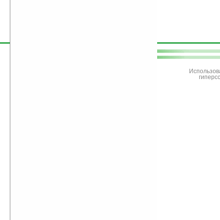
поддержите
Ладошки
Использов
гиперс