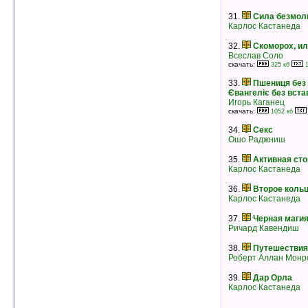
рейтинг:
оценка 4.9 (56 чел.)
31.
Сила безмол
Карлос Кастанеда
22.
Змеелов
Луис Ривера
рейтинг:
оценка 4.9 (47 чел.)
32.
Скоморох, и
Всеслав Соло
23.
Matador
скачать:
325 кб
1
Луис Ривера
рейтинг:
оценка 4.9 (34 чел.)
33.
Пшениця без 
Євангеліє без вста
24.
Есть только те, кто сражается
Игорь Каганец
Луис Ривера
скачать:
1052 кб
рейтинг:
оценка 4.9 (22 чел.)
34.
Секс
25.
Далекие путешествия
Ошо Раджниш
Роберт Аллан Монро
рейтинг:
оценка 4.9 (19 чел.)
35.
Активная сто
Карлос Кастанеда
26.
Сотворение
Владимир Мегре
36.
Второе коль
скачать:
237 кб
130 кб
Карлос Кастанеда
рейтинг:
оценка 4.9 (16 чел.)
37.
Черная маги
27.
Поиск половинок — миф и
Ричард Кавендиш
реальность
Анатолий Некрасов
38.
Путешествия
рейтинг:
оценка 4.9 (16 чел.)
Роберт Аллан Монр
28.
Кто же мы?
39.
Дар Орла
Владимир Мегре
Карлос Кастанеда
скачать:
263 кб
148 кб
рейтинг:
оценка 4.9 (11 чел.)