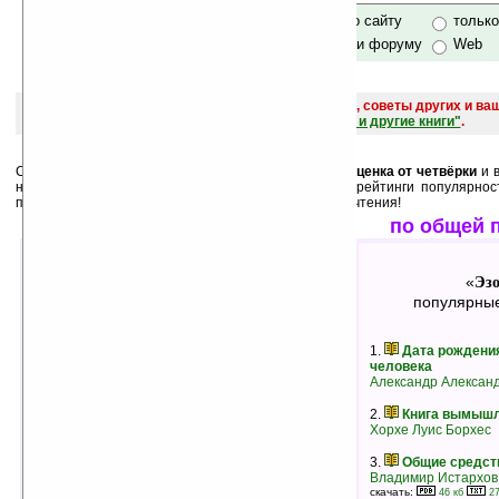
только по сайту
тольк
по сайту и форуму
Web
поиск
и обсуждение книг, новых, старых, лучших, советы других и ва
САЙТА "Книги, книги, и другие книги"
.
Среди лучших ниже перечислены книги, у которых
оценка от четвёрки
и в
них как
минимум 3 человека
. А также месячные рейтинги популярнос
пользователей. Выбирайте, и оценивайте после прочтения!
лучшие по оценкам
по общей 
Эзотерика
Эзо
«
»
«
лучшие книги в жанре
популярные
1.
Десять секретов любви
1.
Дата рождени
Адам Джексон
человека
рейтинг:
оценка 5 (12 чел.)
Александр Алексан
2.
Учимся любить
2.
Книга вымыш
Анатолий Некрасов
Хорхе Луис Борхес
рейтинг:
оценка 5 (11 чел.)
3.
Общие средст
3.
Мыслеформы
Владимир Истархов
Анни Безант
скачать:
46 кб
27