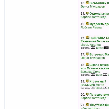
скачать:
1049 кб
578 кб
13.
В объятиях
рейтинг:
оценка 5 (6 чел.)
Эрнст Мулдашев
7.
Брак умер… Да здравствует семья!
14.
Отдельная р
Анатолий Некрасов
Карлос Кастанеда
рейтинг:
оценка 5 (4 чел.)
15.
Мудрость др
8.
Запрещенный секс
Лобсанг Рампа
Ошо Раджниш
рейтинг:
оценка 5 (4 чел.)
9.
Очисти луковицу
16.
ПШЕНИЦА БЕ
Ошо Раджниш
Евангелие без вст
рейтинг:
оценка 5 (4 чел.)
Игорь Каганец
скачать:
1049 кб
10.
Остриё Кунты. Путь русского
мистика
17.
Встреча с М
Илья Беляев
Эрнст Мулдашев
скачать:
351 кб
196 кб
рейтинг:
оценка 5 (4 чел.)
18.
Школа вечеро
или Остаться в жи
11.
Белый Лотос
Всеслав Соло
Ошо Раджниш
скачать:
182 кб
9
рейтинг:
оценка 5 (4 чел.)
19.
Кто же мы?
12.
Партнеры Бога
Владимир Мегре
- без автора -
скачать:
263 кб
1
рейтинг:
оценка 5 (4 чел.)
20.
Путешествие
13.
Скоморох, или Начало Магии
Карлос Кастанеда
Всеслав Соло
скачать:
325 кб
182 кб
21.
Тибетская К
рейтинг:
оценка 5 (4 чел.)
- без автора -