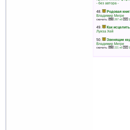
36.
Ступень II. Шелест утренних звезд
- без автора -
Вадим Зеланд
рейтинг:
оценка 4.8 (22 чел.)
48.
Родовая книг
Владимир Мегре
37.
Любовь без условий
скачать:
267 кб
1
Пол Феррини
рейтинг:
оценка 4.8 (21 чел.)
49.
Как исцелить
Луиза Хей
38.
Наука радости
Конкордия Антарова
50.
Звенящие ке
рейтинг:
оценка 4.8 (21 чел.)
Владимир Мегре
39.
Две жизни. Часть II
скачать:
221 кб
1
Конкордия Антарова
рейтинг:
оценка 4.8 (20 чел.)
40.
Десятое пророчество
Джеймс Редфилд
рейтинг:
оценка 4.8 (17 чел.)
41.
Секреты истинного богатства
Адам Джексон
рейтинг:
оценка 4.8 (9 чел.)
42.
Посвящение
Элизабет Хейч
рейтинг:
оценка 4.8 (9 чел.)
43.
Род. Семья. Человек
Анатолий Некрасов
рейтинг:
оценка 4.8 (8 чел.)