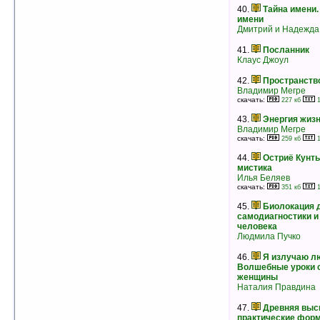
40.
Тайна имени.
29.
Окончательное путешествие
имени
Роберт Аллан Монро
Дмитрий и Надежда
рейтинг:
оценка 4.8 (75 чел.)
41.
Посланник
30.
Путешествия вне тела
Клаус Джоул
Роберт Аллан Монро
рейтинг:
оценка 4.8 (72 чел.)
42.
Пространств
31.
Селестинские пророчества
Владимир Мегре
Джеймс Редфилд
скачать:
227 кб
1
рейтинг:
оценка 4.8 (45 чел.)
43.
Энергия жиз
32.
Две жизни. Часть III
Владимир Мегре
Конкордия Антарова
скачать:
259 кб
1
рейтинг:
оценка 4.8 (31 чел.)
44.
Остриё Кунты
33.
Я люблю себя! Триумф Новой
мистика
женщины
Илья Беляев
Наталия Правдина
скачать:
351 кб
1
рейтинг:
оценка 4.8 (31 чел.)
45.
Биолокация 
34.
Око возрождения. Древний секрет
самодиагностики и
тибетских лам
человека
Питер Кэлдер
Людмила Пучко
рейтинг:
оценка 4.8 (28 чел.)
46.
Я излучаю лю
35.
Славянский ИМЕНОСЛОВ.
Волшебные уроки 
Толковый Словарь КОЩУННИКА
женщины
Алексей Трехлебов
Наталия Правдина
скачать:
84 кб
49 кб
рейтинг:
оценка 4.8 (26 чел.)
47.
Древняя высш
практические фор