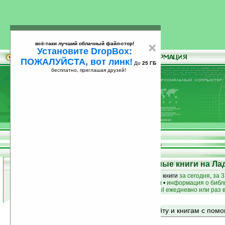
всё-таки лучший облачный файл-стор!
×
Установите DropBox:
ПОЖАЛУЙСТА, вот линк!
До
25 ГБ
бесплатно, приглашая друзей!
Установите
всё-таки лучший облачный файл-стор!
DropBox: ПОЖАЛУЙСТА, вот линк!
До
25
бесплатно, приглашая друзей!
ГБ
Top 50: Лучшие и популярные книги на Ла
лучшие книги
•
популярные книги
• новые книги
за сегодня
,
за 3
книги по жанру
•
книги по авторам
•
информация о библ
простые
анонсы новых книг
на email ежедневно или раз 
Поиск по сайту и книгам с по