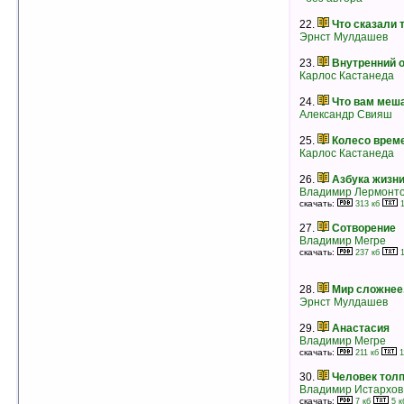
14.
Мать, или Божественный
Материализм. Книга I
22.
Что сказали 
Сатпрем
Эрнст Мулдашев
рейтинг:
оценка 5 (3 чел.)
23.
Внутренний 
15.
Полная гармония
Карлос Кастанеда
Джилл Эдвардз
рейтинг:
оценка 5 (3 чел.)
24.
Что вам меш
Александр Свияш
16.
Эзотерическое христианство
25.
Колесо врем
Анни Безант
Карлос Кастанеда
рейтинг:
оценка 5 (3 чел.)
26.
Азбука жизн
17.
Построение пространства любви
Владимир Лермонт
Анатолий Некрасов
скачать:
313 кб
1
рейтинг:
оценка 5 (3 чел.)
27.
Сотворение
18.
Это Оно (1977 г.)
Владимир Мегре
Ошо Раджниш
скачать:
237 кб
1
рейтинг:
оценка 5 (3 чел.)
19.
Школа «Лозоходца» — как сделать
28.
Мир сложнее
биорамку и научиться ею пользоваться
Эрнст Мулдашев
Анатолий Семенцов
рейтинг:
оценка 5 (3 чел.)
29.
Анастасия
Владимир Мегре
20.
Лекции о дзен-буддизме
скачать:
Дайсэцу Тэйтаро Судзуки
211 кб
1
рейтинг:
оценка 5 (3 чел.)
30.
Человек тол
Владимир Истархов
21.
Две жизни. Часть IV
скачать:
Конкордия Антарова
7 кб
5 к