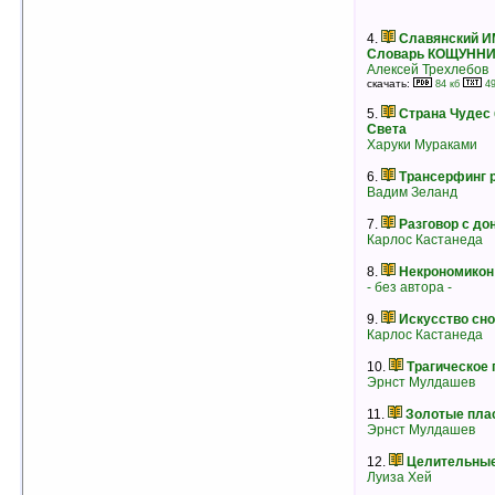
Чарлз Ледбитер
рейтинг:
оценка 5 (8 чел.)
4.
Славянский 
Словарь КОЩУНН
Алексей Трехлебов
скачать:
84 кб
49
5.
Страна Чудес 
Света
Харуки Мураками
6.
Трансерфинг 
Вадим Зеланд
7.
Разговор с до
Карлос Кастанеда
8.
Некрономикон
- без автора -
9.
Искусство сн
4.
Азбука жизни
Карлос Кастанеда
Владимир Лермонтов
скачать:
313 кб
169 кб
10.
Трагическое
рейтинг:
оценка 5 (8 чел.)
Эрнст Мулдашев
5.
Главная духовная тайна века
11.
Золотые пла
Том Хартманн
Эрнст Мулдашев
рейтинг:
оценка 5 (6 чел.)
6.
ПШЕНИЦА БЕЗ КУКОЛЯ. Хрестово
12.
Целительные
Евангелие без вставок и искажений
Луиза Хей
Игорь Каганец