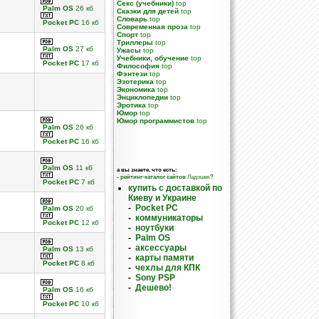
Секс (учебники)
top
Palm OS
26 кб
Сказки для детей
top
Словарь
top
Pocket PC
16 кб
Современная проза
top
Спорт
top
Триллеры
top
Palm OS
27 кб
Ужасы
top
Учебники, обучение
top
Pocket PC
17 кб
Философия
top
Фэнтези
top
Эзотерика
top
Экономика
top
Энциклопедии
top
Эротика
top
Юмор
top
Юмор программистов
top
Palm OS
26 кб
Pocket PC
16 кб
Palm OS
11 кб
а вы знаете, что есть:
-
рейтинг-каталог сайтов
Ладошек
?
Pocket PC
7 кб
купить с доставкой по
Киеву и Украине
-
Pocket PC
Palm OS
20 кб
-
коммуникаторы
Pocket PC
12 кб
-
ноутбуки
-
Palm OS
-
аксессуары
Palm OS
13 кб
-
карты памяти
Pocket PC
8 кб
-
чехлы для КПК
-
Sony PSP
-
Дешево!
Palm OS
16 кб
Pocket PC
10 кб