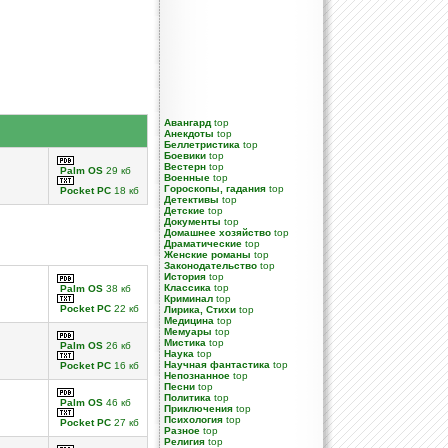
Авангард
top
Анекдоты
top
Беллетристика
top
Боевики
top
Вестерн
top
Palm OS
29 кб
Военные
top
Гороскопы, гадания
top
Pocket PC
18 кб
Детективы
top
Детские
top
Документы
top
Домашнее хозяйство
top
Драматические
top
Женские романы
top
Законодательство
top
История
top
Классика
top
Palm OS
38 кб
Криминал
top
Pocket PC
22 кб
Лирика, Стихи
top
Медицина
top
Мемуары
top
Мистика
top
Palm OS
26 кб
Наука
top
Научная фантастика
top
Pocket PC
16 кб
Непознанное
top
Песни
top
Политика
top
Palm OS
46 кб
Приключения
top
Психология
top
Pocket PC
27 кб
Разное
top
Религия
top