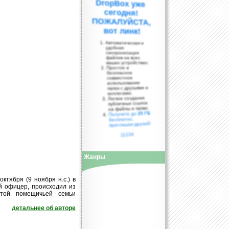
вот линк!
Автоматическая и
удобная
синхронизация
файлов на всех
ваших устройствах;
Простое и
безопасное
совместное
использование
папок с друзьями и
коллегами;
Легкое создание
публичных ссылок
на файлы и папки;
25 ГБ
Получите до
бесплатно,
приглашая друзей!
11234
Жанры
октября (9 ноября н.с.) в
ий офицер, происходил из
атой помещичьей семьи
детальнее об авторе