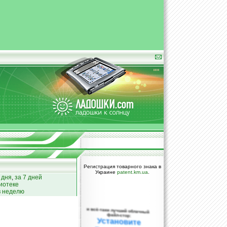
Регистрация товарного знака в
Украине
patent.km.ua
.
 дня
,
за 7 дней
иотеке
в неделю
и всё-таки лучший облачный
файл-стор:
Установите
DropBox уже
сегодня!
ПОЖАЛУЙСТА,