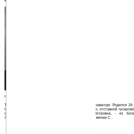
09.11.1818 — 03.09.1883
http://www.turgenev.net.ru/
Тургенев Иван Сергеевич (1818 - 1883), прозаик, драматург. Родился 28 
Орле в дворянской семье. Отец, Сергей Николаевич, отставной гусарск
старинного дворянского рода; мать, Варвара Петровна, - из бог
Лутовиновых. Детство Тургенева прошло в родовом имении С...