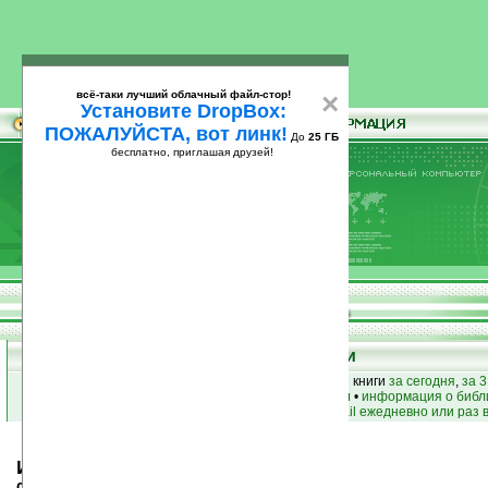
всё-таки лучший облачный файл-стор!
×
Установите DropBox:
ПОЖАЛУЙСТА, вот линк!
До
25 ГБ
бесплатно, приглашая друзей!
Установите
всё-таки лучший облачный файл-стор!
DropBox: ПОЖАЛУЙСТА, вот линк!
До
25
бесплатно, приглашая друзей!
ГБ
Книги
лучшие книги
•
популярные книги
• новые книги
за сегодня
,
за 3
книги по жанру
•
книги по авторам
•
информация о библ
простые
анонсы новых книг
на email ежедневно или раз 
Иван Сергеевич Тургенев