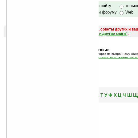
только по сайту
тольк
по сайту и форуму
Web
поиск
и обсуждение книг, новых, старых, лучших, советы других и ва
САЙТА "Книги, книги, и другие книги"
.
Жанр:
Детские
В этом режиме показан список авторов по выбранному жанр
Так же вы можете просмотреть
все книги этого жанра списк
А
Б
В
Г
Д
Е
Ж
З
И
К
Л
М
Н
О
П
Р
С
Т
У
Ф
Х
Ц
Ч
Ш
Щ
Й