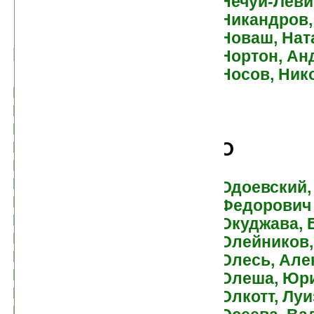
Нечуй-Леви
Никандров,
Новаш, Нат
Б
Нортон, Ан
Носов, Ник
Бабаев, Эдуард
Бабкин, Михаил
Бажов, Павел
Байяр, Жорж
О
Баккаларио,
Пьердоменико
Одоевский,
Балл, Георгий
Федорович
Барикко, Алессандро
Окуджава, 
Баркер, Клайв
Олейников,
Барков, Александр
Олесь, Але
Барри, Джеймс
Олеша, Юр
Барто, Агния
Олкотт, Лу
Бах, Ричард