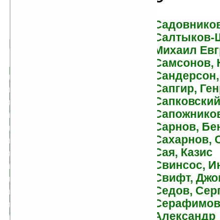
Садовников
Салтыков-
Г
Михаил Ев
Самсонов,
Гайдар, Аркадий
Сандерсон,
Галанина, Юлия
Сапгир, Ге
Гарднер, Крэг Шоу
Сапковский
Гарин-Михайловский,
Сапожников
Николай
Сарнов, Бе
Гаршин, Всеволод
Сахарнов, 
Гацура, Геннадий
Сая, Казис
Гейман, Нил
Свинсос, И
Георгиев, Сергей
Свифт, Джо
Георгиевич
Седов, Сер
Геращенко, Андрей
Серафимов
Герман, Юрий
Александр