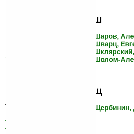
Крылов, Иван
Крюс, Джеймс
Кулеш, Пантелеймон
Ш
Кумма, Александр
Куприн, Александр
Шаров, Але
Курков, Андрей
Шварц, Евг
Курляндский,
Шклярский
Александр
Шолом-Але
Кэри, Мэри Вирджиния
Кэрролл, Льюис
Щ
Л
Щербинин,
Лагин, Лазарь
Ларри, Ян