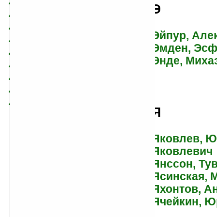
Лем, Станислав
Э
Леонов, Леонид
Лесков, Николай
Эйпур, Але
Ли, Юнас
Эмден, Эс
Линдгрен, Астрид
Энде, Миха
Линдс, Деннис
Лиханов, Альберт
Логинов, Святослав
Лукницкий, Сергей
Я
Яковлев, 
Яковлевич
Янссон, Ту
Ясинская, 
Яхонтов, А
Ячейкин, Ю