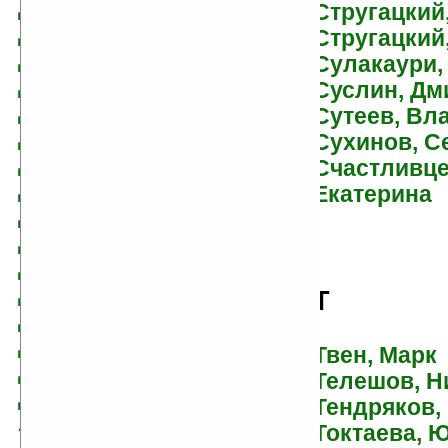
Давыдычев, Лев
Стругацкий
Даль, Роальд
Стругацкий
Данько, Елена
Сулакаури,
Даррелл, Джеральд
Суслин, Дм
Дельвиг, Антонина
Сутеев, Вл
Демыкина, Галина
Сухинов, С
Дефо, Даниэль
Счастливце
Джейкс, Брайан
Екатерина
Джонс, Диана Уинн
Дик, Иосиф
Дилов, Любен
Диш, Томас Майкл
Т
Длуголенский, Яков
Дмитриев, Юрий
Твен, Марк
Дмитриевич
Телешов, Н
Добряков, Владимир
Тендряков,
Андреевич
Токтаева, 