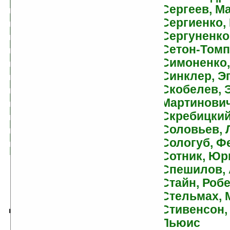
Павлович
Сергеев, М
Гнедина, Татьяна
Сергиенко,
Горалик, Линор
Сергуненко
Гордер, Юстейн
Сетон-Томп
Горький, Максим
Симоненко,
Гофман, Эрнст Теодор
Синклер, Э
Гребнев, Григорий
Скобелев, 
Грибачев, Николай
Мартинови
Гросс, Павел
Скребицкий
Грэм, Кеннет
Соловьев, 
Губарев, Виталий
Сологуб, Ф
Гусев, Валерий
Сотник, Юр
Спешилов,
Стайн, Роб
Стельмах, 
Д
Стивенсон,
Льюис