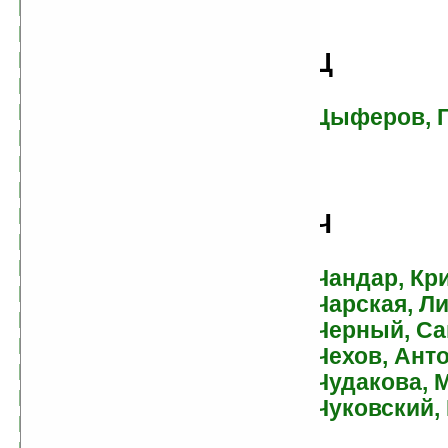
Кассиль, Лев
Катаев, Валентин
Кащеев, Кирилл
Ц
Кестнер, Эрих
Кизи, Кен
Цыферов, 
Киплинг, Редьярд
Кобербёль, Лине
Козинец, Людмила
Козлов, Вильям
Ч
Коковин, Евгений
Коллоди, Карло
Чандар, Кр
Колфер, Йон
Чарская, Л
Конан Дойл, Артур
Черный, С
Коржиков, Виталий
Чехов, Ант
Коцюбинский, Михаил
Чудакова, 
Крапивин, Владислав
Чуковский,
Кривин, Феликс