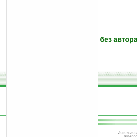
-
- без автора
поддержите
Ладошки
Использов
гиперс