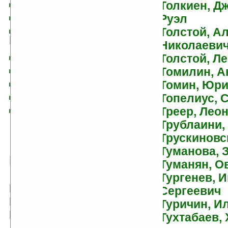
Домбровский, Кирилл
Толкиен, Д
Домнин, Aлексей
Руэл
Достоевский, Федор
Толстой, А
Михайлович
Николаеви
Драгунский, Виктор
Толстой, Л
Дружков, Юрий
Томилин, А
Дубчак, Анна
Томин, Юр
Дудинцев, Владимир
Топелиус, 
Дымов, Феликс
Треер, Лео
Трублаини,
Трускиновс
Туманова, 
Е
Туманян, О
Тургенев, 
Ершов, Юрий
Сергеевич
Етоев, Александр
Туричин, И
Ефимов, Игорь
Тухтабаев,