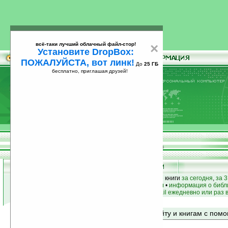
всё-таки лучший облачный файл-стор!
×
Установите DropBox:
ПОЖАЛУЙСТА, вот линк!
До
25 ГБ
бесплатно, приглашая друзей!
Установите
всё-таки лучший облачный файл-стор!
DropBox: ПОЖАЛУЙСТА, вот линк!
До
25
бесплатно, приглашая друзей!
ГБ
лучшие книги
•
популярные книги
• новые книги
за сегодня
,
за 3
книги по жанру
•
книги по авторам
•
информация о библ
простые
анонсы новых книг
на email ежедневно или раз 
Поиск по сайту и книгам с по