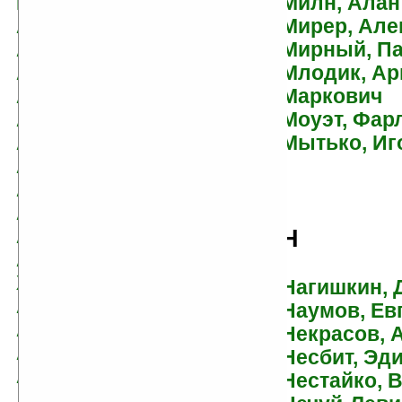
Петрович
Милн, Алан
Алексеева, Валентина
Мирер, Але
Алексеевна
Мирный, П
Алексин, Анатолий
Млодик, Ар
Алешковский, Юз
Маркович
Алмазов, Борис
Моуэт, Фар
Алпатов, Михаил
Мытько, Иг
Аматуни, Петроний Гай
Амнуэль, Павел (Песах)
Амонашвили, Шалва
Александрович
Н
Андерсен, Ганс
Христиан
Нагишкин, 
Андреев, Леонид
Наумов, Ев
Артур, Роберт
Некрасов, 
Астафьев, Виктор
Несбит, Эд
Афанасьев, Анатолий
Нестайко, 