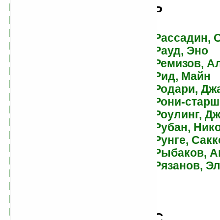
Волынская, Илона
Р
Воробей, Вера и
Марина
Рассадин, 
Воробьев, Владимир
Рауд, Эно
Воронков, Константин
Ремизов, А
Васильевич
Рид, Майн
Воронкова, Любовь
Родари, Дж
Воронов, Николай
Рони-старш
Павлович
Роулинг, Д
Воскобойников,
Рубан, Ник
Валерий
Рунге, Сакк
Воскресенская, Зоя
Рыбаков, А
Востоков, Станислав
Рязанов, Э
Востряков, Игорь
Вудинг, Крис
Вяземский, Юрий
Павлович
С