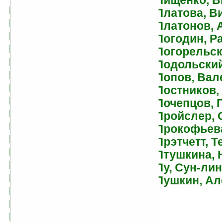
Пищенко, В
Вежинов, Павел
Платова, В
Велтистов, Евгений
Платонов, 
Верейская, Елена
Погодин, Р
Николаевна
Погорельск
Верещагин, Олег
Подольский
Веркин, Эдуард
Попов, Вал
Верн, Жюль
Постников,
Вирта, Николай
Почепцов, 
Владко, Владимир
Пройслер,
Власов, Александр
Прокофьев
Ефимович
Прэтчетт, Т
Влодавец, Леонид
Птушкина, 
Внуков, Николай
Пу, Сун-лин
Вознесенская, Юлия
Пушкин, Ал
Волвертон, Дэйв
Волков, Александр
Волков, Сергей