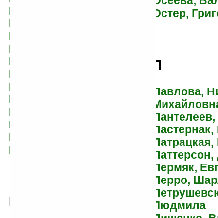
Осеева, Ва
Бахревский, Владислав
Остер, Гри
Белохвостов, Денис
Белых, Григорий
Беляев, Александр
Берджесс, Энтони
П
Берестов, Валентин
Биргер, Алексей
Павлова, Н
Бичер-Стоу, Гарриет
Михайловн
Блайтон, Энид
Пантелеев,
Брагинский, Эмиль
Пастернак,
Булычев, Кир
Патрацкая,
Буссенар, Луи
Паттерсон,
Пермяк, Ев
Перро, Шар
Петрушевск
В
Людмила