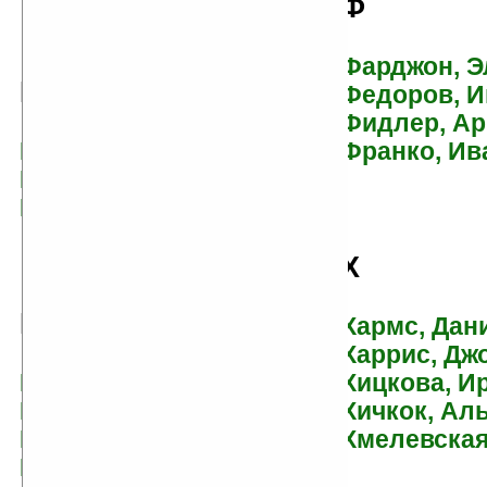
Ф
Фарджон, Э
И
Федоров, И
Фидлер, Ар
Иванов, Альберт
Франко, Ив
Иванов, Антон
Искандер, Фазиль
Х
К
Хармс, Дан
Харрис, Дж
Каверин, Вениамин
Хицкова, И
Калмыков, Павел
Хичкок, Ал
Кальвино, Итало
Хмелевская
Карлов, Борис