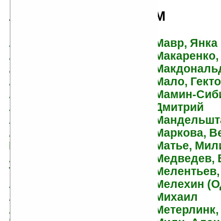
А
М
Абгарян, Наринэ
Мавр, Янка
Абрамцева, Наталья
Макаренко,
Адамс, Ричард
Макдональд
Адра, Фред
Мало, Гект
Азимов, Айзек
Мамин-Сиби
Азимова, Джанет
Дмитрий
Аким, Яков
Мандельшт
Акимушкин, Игорь
Маркова, В
Иванович
Матье, Мил
Аксаков, Сергей
Медведев, 
Тимофеевич
Мелентьев,
Александрова, Татьяна
Мелехин (О
Алексеев, Михаил
Михаил
Алексеев, Сергей
Метерлинк,