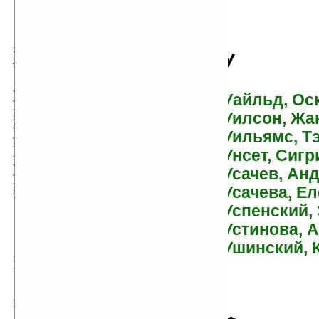
Ж
У
Жаколио, Луи
Уайльд, Ос
Жвалевский, Андрей
Уилсон, Жа
Железников, Владимир
Уильямс, Т
Жемайтис, Сергей
Унсет, Сигр
Житинский, Александр
Усачев, Ан
Житков, Борис
Усачева, Е
Успенский,
Устинова, 
Ушинский, 
З
Зинчук, Андрей