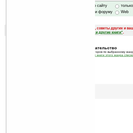
только по сайту
тольк
по сайту и форуму
Web
поиск
и обсуждение книг, новых, старых, лучших, советы других и ва
САЙТА "Книги, книги, и другие книги"
.
Жанр:
Законодательство
В этом режиме показан список авторов по выбранному жанр
Так же вы можете просмотреть
все книги этого жанра списк
И
-