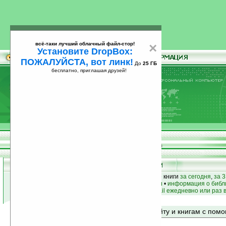
всё-таки лучший облачный файл-стор!
×
Установите DropBox:
ПОЖАЛУЙСТА, вот линк!
До
25 ГБ
бесплатно, приглашая друзей!
Установите
всё-таки лучший облачный файл-стор!
DropBox: ПОЖАЛУЙСТА, вот линк!
До
25
бесплатно, приглашая друзей!
ГБ
лучшие книги
•
популярные книги
• новые книги
за сегодня
,
за 3
книги по жанру
•
книги по авторам
•
информация о библ
простые
анонсы новых книг
на email ежедневно или раз 
Поиск по сайту и книгам с по