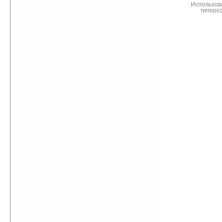
Использов
гиперс