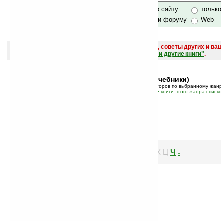
только по сайту
тольк
по сайту и форуму
Web
поиск
и обсуждение книг, новых, старых, лучших, советы других и ва
САЙТА "Книги, книги, и другие книги"
.
Жанр:
Секс (учебники)
В этом режиме показан список авторов по выбранному жанр
Так же вы можете просмотреть
все книги этого жанра списк
Р
Ч
-
С
Т
У
Ф
Х
Ц