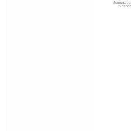
Использов
гиперс