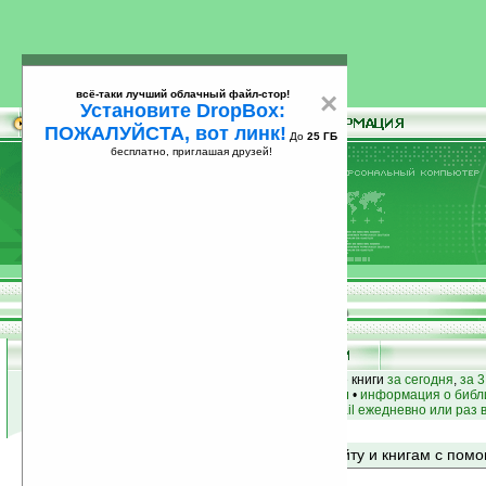
всё-таки лучший облачный файл-стор!
×
Установите DropBox:
ПОЖАЛУЙСТА, вот линк!
До
25 ГБ
бесплатно, приглашая друзей!
Установите
всё-таки лучший облачный файл-стор!
DropBox: ПОЖАЛУЙСТА, вот линк!
До
25
бесплатно, приглашая друзей!
ГБ
лучшие книги
•
популярные книги
• новые книги
за сегодня
,
за 3
книги по жанру
•
книги по авторам
•
информация о библ
простые
анонсы новых книг
на email ежедневно или раз 
Поиск по сайту и книгам с по