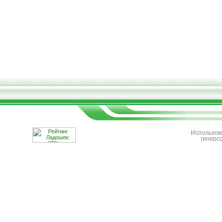
Использов
гиперс