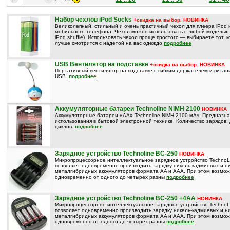
Набор чехлов iPod Socks
+скидка на выбор. НОВИНКА
Великолепный, стильный и очень практичный чехол для плеера iPod 
мобильного телефона. Чехол можно использовать с любой моделью 
iPod shuffle). Использовать чехол проще простого — выбираете тот, 
лучше смотрится с надетой на вас одеждо
подробнее
USB Вентилятор на подставке
+скидка на выбор. НОВИНКА
Портативный вентилятор на подставке с гибким держателем и питан
USB.
подробнее
Аккумуляторные батареи Technoline NiMH 2100
НОВИНКА
Аккумуляторные батареи «AA» Technoline NiMH 2100 мАч. Предназн
использования в бытовой электронной технике. Количество зарядов:
циклов.
подробнее
Зарядное устройство Technoline BC-250
НОВИНКА
Микропроцессорное интеллектуальное зарядное устройство TechnoL
позволяет одновременно производить зарядку никель-кадмиевых и ни
металгибридных аккумуляторов формата AA и AAA. При этом возмож
одновременно от одного до четырех разны
подробнее
Зарядное устройство Technoline BC-250 +4AA
НОВИНКА
Микропроцессорное интеллектуальное зарядное устройство TechnoL
позволяет одновременно производить зарядку никель-кадмиевых и ни
металгибридных аккумуляторов формата AA и AAA. При этом возмож
одновременно от одного до четырех разны
подробнее