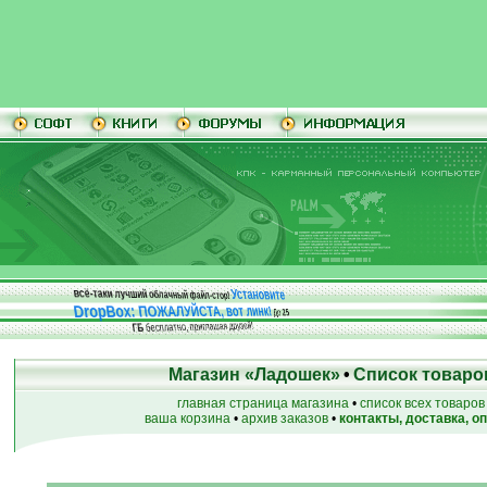
Установите
всё-таки лучший облачный файл-стор!
DropBox: ПОЖАЛУЙСТА, вот линк!
До
25
бесплатно, приглашая друзей!
ГБ
Магазин «Ладошек»
•
Список товаро
главная страница магазина
•
список всех товаров
ваша корзина
•
архив заказов
•
контакты, доставка, о