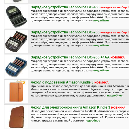
Зарядное устройство Technoline BC-450
+скидка на выбор
Микропроцессорное интеллектуальное зарядное устройство TechnoL
позволяет одновременно производить зарядку никель-кадмиевых и ни
металгибридных аккумуляторов формата AA и AAA. При этом возмож
одновременно от одного до четырех разны
подробнее
Зарядное устройство Technoline BC-700
+скидка на выбор
Микропроцессорное интеллектуальное зарядное устройство TechnoL
позволяет одновременно производить зарядку никель-кадмиевых и ни
металгибридных аккумуляторов формата AA и AAA. При этом возмож
одновременно от одного до четырех разны
подробнее
Зарядное устройство Technoline BC-900 +4AA
НОВИНКА
Микропроцессорное интеллектуальное зарядное устройство TechnoL
позволяет одновременно производить зарядку никель-кадмиевых и ни
металгибридных аккумуляторов формата AA и AAA. При этом возмож
одновременно от одного до четырех разны
подробнее
Чехол с подсветкой Amazon Kindle 3
НОВИНКА
Оригинальный чехол с подсветкой для электронной книги Amazon Kind
Изготовлен из высококачественной кожи. Надежно защитит ридер от
потертостей в закрытом состоянии. Крепеж книги осуществляется
металлическими держателями, крышка удерживается
подробнее
Чехол для электронной книги Amazon Kindle 3
НОВИНКА
Чехол для электронной книги Amazon Kindle 3. Изготовлен из совре
высококачественной искусственной кожи на основе полиуретана(pu lea
Надежно защитит ридер от царапин и потертостей. Крепеж книги на
лямках, крышка с магнитной застежко
подробнее