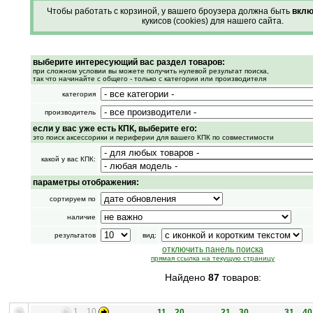
Чтобы работать с корзиной, у вашего броузера должна быть
вклю
кукисов (cookies) для нашего сайта.
выберите интересующий вас раздел товаров:
при сложном условии вы можете получить нулевой результат поиска,
так что начинайте с общего - только с категории или производителя
категория
производитель
если у вас уже есть КПК, выберите его:
это поиск аксессорики и периферии для вашего КПК по совместимости
какой у вас КПК:
параметры отображения:
сортируем по
наличие
результатов
вид:
отключить панель поиска
прямая ссылка на текущую страницу
Найдено
87
товаров:
1 .. 10
11 .. 20
21 .. 30
31 .. 40