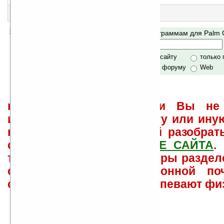
Калькулятор времени, бизнес-календарь
3
Serving Sizer v1.03
Конвертор для кулинаров
Помогите Ладошкам стать лучше
Поиск по программам для Palm
своей поддержкой.
Хочешь футболку?
только по сайту
только
по сайту и форуму
Web
не забывайте, что если Вы не 
использовать или найти ту или ину
как ее настроить и с ней разобрат
свои вопросы в
ФОРУМЕ САЙТА
.
такого характера менеджеры раздел
сайта лично по электронной поч
советов давать всем не успевают фи