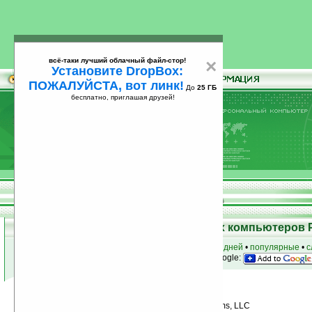
всё-таки лучший облачный файл-стор!
×
Установите DropBox:
ПОЖАЛУЙСТА, вот линк!
До
25 ГБ
бесплатно, приглашая друзей!
Установите
всё-таки лучший облачный файл-стор!
DropBox: ПОЖАЛУЙСТА, вот линк!
До
25
бесплатно, приглашая друзей!
ГБ
Программы для карманных компьютеров 
к началу раздела
•
за сегодня
•
за 3 дня
•
за 7 дней
•
популярные
•
с
анонсы программ на email
• наш
на Google:
Условия поиска:
Найдено
Автор программ: Creative Algorithms, LLC
3