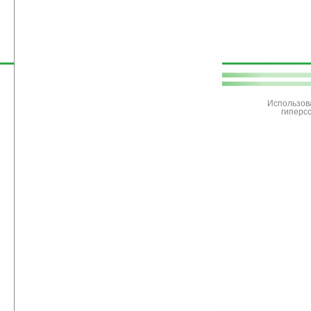
поддержите
Ладошки
Использов
гиперс