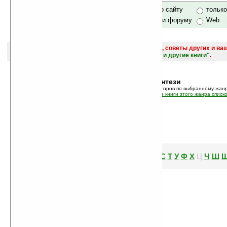
только по сайту
тольк
по сайту и форуму
Web
поиск
и обсуждение книг, новых, старых, лучших, советы других и ва
САЙТА "Книги, книги, и другие книги"
.
Жанр:
Фэнтези
В этом режиме показан список авторов по выбранному жанр
Так же вы можете просмотреть
все книги этого жанра списк
А
Б
В
Г
Д
Е
Ж
З
И
К
Л
М
Н
О
П
Р
С
Т
У
Ф
Х
Ч
Ш
Й
Ц