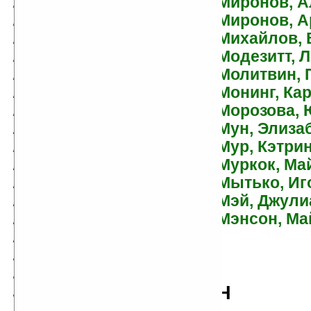
Аверченко, Аркадий
Миронов, А
Авраменко, Олег
Миронов, А
Адамс, Дуглас
Михайлов,
Адамс, Ричард
Модезитт, 
Адра, Фред
Молитвин, 
Аду, Нил
Монинг, Ка
Азарьев, Олег
Морозова, 
Азимов, Айзек
Мун, Элиза
Айви, Александра
Мур, Кэтри
Айлетт, Стив
Муркок, Ма
Александрова, Татьяна
Мытько, Иг
Алексеев, Иван
Мэй, Джули
Алексеев, Сергей
Мэнсон, Ма
Алексеева, Яна
Алехин, Леонид
Аливердиев, Андрей
Алимов, Игорь
Н
Аллен, Роджер