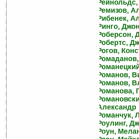
Рейнольдс,
Брин, Дэвид
Ремизов, А
Брукс, Терри
Рибенек, А
Брэдли, Мэрион
Ринго, Джо
Буджолд, Лоис
Роберсон, 
Макмастер
Робертс, Д
Булыга, Сергей
Рогов, Кон
Булычев, Кир
Ромаданов,
Буревой, Роман
Романецкий
Буркин, Юлий
Романов, В
Бурносов, Юрий
Романов, В
Бурцев, Виктор
Романова, 
Бутяков, Леонид
Романовски
Бушков, Александр
Александр
Буянов, Николай
Романчук, 
Быстров, Андрей
Роулинг, Д
Бычкова, Елена
Роун, Мела
Бэнкс, Иэн