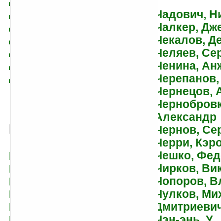
Дрюон, Морис
Чадович, Н
Дубинин, Георгий
Чалкер, Дж
Дубинянская, Яна
Чекалов, Д
Дункан, Дэйв
Челяев, Се
Дуэйн, Диана
Ченина, Ан
Дэвидсон, Аврам
Черепанов,
Чернецов, 
Чернобровк
Александр
Е
Чернов, Се
Черри, Кэр
Чешко, Фед
Егоров, Андрей
Чирков, Ви
Елизаров, Михаил
Чопоров, В
Елисеева, Ольга
Чулков, Ми
Елманов, Валерий
Дмитриеви
Енина, Татьяна
Чэн-энь, У
Ерпылев, Андрей