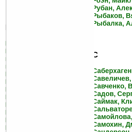
Роэн, Майк
Рубан, Але
Рыбаков, В
Рыбалка, А
В
Вагнер, Карл Эдвард
Валентинов, Андрей
С
ван Зайчик, Хольм
ван Ластбадер, Эрик
Саберхаген
Вартанов, Степан
Савеличев,
Васильев, Владимир
Савченко, 
Васина, Екатерина
Садов, Сер
Вебер, Дэвид
Саймак, К
Вегашин, Влад
Сальваторе
Вельтман, Александр
Самойлова,
Вербинина, Валерия
Самохин, Д
Вереснев, Игорь