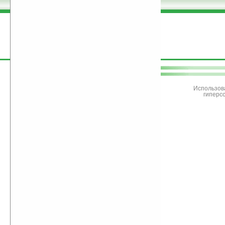
поддержите
Ладошки
Использов
гиперс