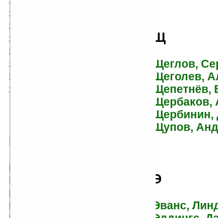
Замятин, Евгений
Зан, Тимоти
Заяц, Владимир
Щ
Зеличёнок, Альберт
Зенин, Игорь
Щеглов, Се
Зинченко, Майя
Щеголев, А
Зинчук, Андрей
Щепетнёв, 
Зуев-Ордынец, Михаил
Щербаков, 
Щербинин,
Щупов, Ан
И
Ибнейзер, Эл
Э
Ибрагимбеков, Максуд
Иванов, Борис
Эванс, Лин
Иванов, Сергей