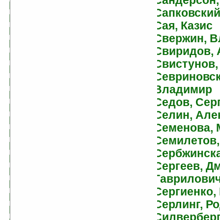
Сандерсон,
Верещагин, Олег
Сапковский
Веркин, Эдуард
Сая, Казис
Веров, Ярослав
Свержин, 
Вершинин, Лев
Свиридов, 
Вестерфельд, Скотт
Свистунов,
Вилар, Симона
Севриновск
Вилсон, Фрэнсис Пол
Владимир
Виндов, Дарк
Седов, Сер
Витич, Райдо
Селин, Але
Витковский, Алексей
Семенова, 
Владимирский,
Семилетов,
Василий
Сербжинска
Власов, Григорий
Сергеев, Д
Вознесенская, Юлия
Гаврилови
Войнович, Владимир
Сергиенко,
Волвертон, Дэйв
Серлинг, Р
Волков, Александр
Силверберг