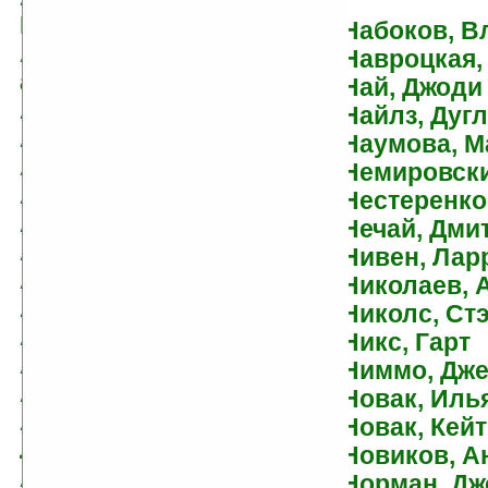
МакБрайд
Набоков, В
Алферова, Марианна
Навроцкая,
аль Атоми, Беркем
Най, Джоди
Аматуни, Петроний Гай
Найлз, Дуг
Амфитеатров,
Наумова, М
Александр
Немировски
Андерсен, Лора
Нестеренко
Андерсон, Карен
Нечай, Дми
Андерсон, Кевин
Нивен, Лар
Андерсон, Пол
Николаев, 
Анджеевский, Ежи
Николс, Ст
Андреев, Алексей
Никс, Гарт
Андреев, Алексей
Ниммо, Дж
Анатольевич
Новак, Иль
Андреев, Игорь
Новак, Кейт
Львович
Новиков, А
Андреев, Николай
Норман, Дж