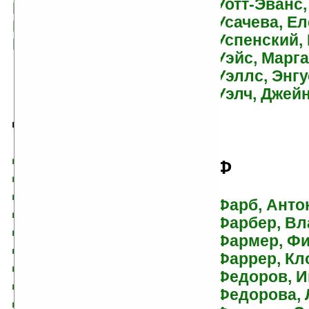
Уотт-Эванс
Гросс, Павел
Усачева, Е
Грушко, Елена
Успенский,
Гудкайнд, Терри
Уэйс, Марг
Уэллс, Энгу
Уэлч, Джей
Д
Даррелл, Джеральд
Ф
Дарт-Торнтон, Сесилия
Дашков, Андрей
Фарб, Анто
Дворецкая, Елизавета
Фарбер, В
Дворник, Андрей
Фармер, Ф
де Камп, Спрэг
Фаррер, Кл
Де Ченси, Джон
Федоров, И
Деверо, Джуд
Федорова,
Дегтярева, Виктория