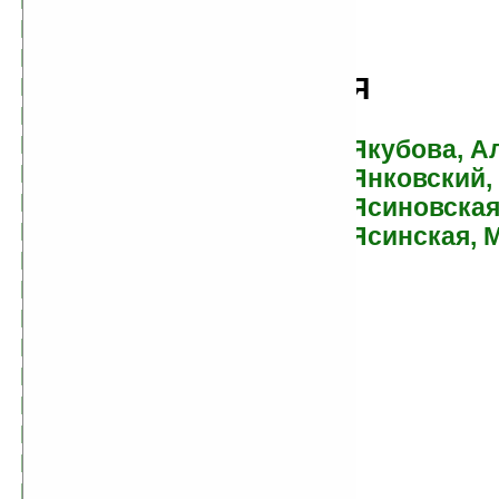
Калугин, Алексей
Кальвино, Итало
Каннингем, Элейн
Я
Каплан, Виталий
Карамзин, Николай
Кард, Орсон Скотт
Якубова, А
Картер, Лин
Янковский,
Кастанеда, Карлос
Ясиновская
Каттнер, Генри
Ясинская, 
Кацура, Александр
Кащеев, Кирилл
Кей, Гай Гэвриел
Кейбелл, Джеймс Брэнч
Керр, Катарина
Кинг, Стивен
Кинг, Уильям
Кликин, Михаил
Клименко, Анна