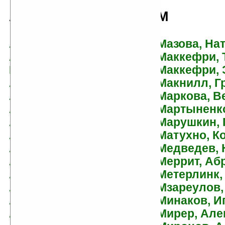
А
М
Аальская, Валерия
Мазова, На
Абаринова-Кожухова,
Маккефри, 
Елизавета
Маккефри, 
Абби, Линн
Макнилл, Г
Абдулаева, Сахиба
Маркова, В
Абердин, Александр
Мартыненко
Аберкромби, Джо
Марушкин, 
Абзалова, Виктория
Матухно, К
Абнетт, Дэн
Медведев,
Абрамов, Александр
Меррит, Аб
Абрамов, Артем
Метерлинк,
Абрамов, Сергей
Мзареулов,
Абрахам, Дэниел
Минаков, И
Авербух, Наталья
Мирер, Але