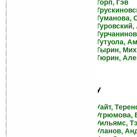
Торп, Гэв
Гончаров, Владислав
Трускиновс
Гор, Геннадий
Туманова, 
Горалик, Линор
Туровский,
Горбенко, Людмила
Турчанинов
Горностаєва,
Тутуола, А
Мирослава
Тырин, Ми
Горшкова, Яна
Тюрин, Але
Госсен, Пауль
Гофман, Эрнст Теодор
Грабб, Джефф
Грант, Кристофер
У
Григорьева, Ольга
Грин, Алекс
Уайт, Терен
Грин, Александр
Угрюмова, 
Грин, Саймон
Уильямс, Т
Гринвуд, Эд
Уланов, Ан
Громов, Александр