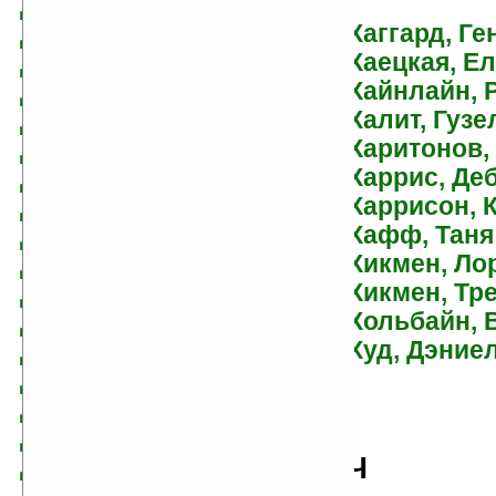
Джордан, Роберт
Хаггард, Г
Джордан, Софи
Хаецкая, Е
Диденко, Александр
Хайнлайн, 
Дик, Филип Киндред
Халит, Гузе
Диксон, Гордон
Харитонов,
Дилейни, Джозеф
Харрис, Де
Дилэни, Сэмюэль Рэй
Харрисон, 
Дихнов, Александр
Хафф, Таня
Дихнова, Татьяна
Хикмен, Ло
Диш, Томас Майкл
Хикмен, Тр
Днепров, Анатолий
Хольбайн, 
Долгова, Елена
Худ, Дэние
Дональдсон, Стивен
Донер, Лорен
Доронин, Вячеслав
Дрейк, Дэвид
Ч
Дрейк, Шеннон
Другаль, Сергей