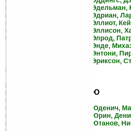
Эддингс, Д
Иванова, Вероника
Эдельман, 
Игнатова, Наталья
Эдриан, Ла
Ильин, Андрей
Эллиот, Кей
Ильин, Владимир
Эллисон, Х
Ипатова, Наталия
Элрод, Пат
Исьемини, Виктор
Энде, Миха
Энтони, Пи
Эриксон, С
К
Кавабата, Ясунари
Ю
Каганов, Леонид
Казанцев, Александр
Юденич, М
Казменко, Сергей
Юрин, Дени
Калабухин, Сергей
Ютанов, Ни
Калмыков, Павел