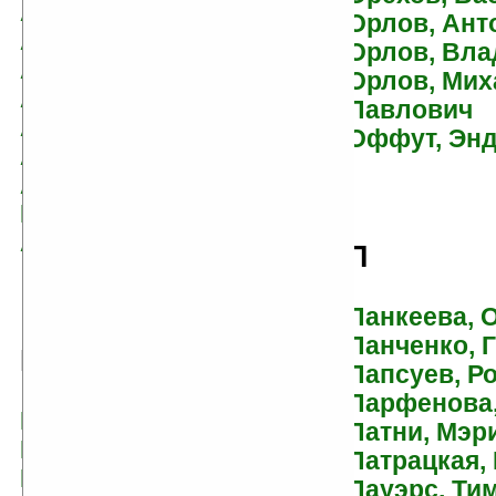
Астахов, Андрей
Орлов, Ант
Астахова, Людмила
Орлов, Вл
Аттанасио, Альфред
Орлов, Мих
Анджело
Павлович
Ауэл, Джин М.
Оффут, Эн
Афанасьев, Анатолий
Афанасьев, Иван
Борисович
Ахерн, Сесилия
П
Панкеева, 
Панченко, 
Б
Папсуев, Р
Парфенова,
Бабенко, Виталий
Патни, Мэр
Бабкин, Михаил
Патрацкая,
Багазова, Алина
Пауэрс, Ти