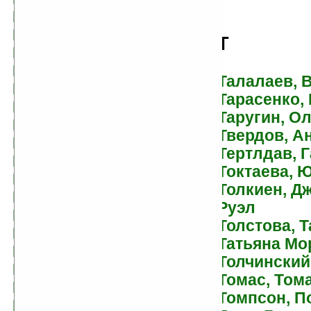
Гаррет, Рэндал
Гаррисон, Гарри
Т
Гаррисон, Джим
Гарсия-и-Робертсон,
Талалаев, 
Родриго
Тарасенко,
Гауф, Вильгельм
Таругин, Ол
Гейман, Александр
Твердов, А
Гейман, Нил
Тертлдав, 
Геммел, Дэвид
Токтаева, 
Георгиев, Сергей
Толкиен, Д
Георгиевич
Руэл
Герасимов, Сергей
Толстова, Т
Геращенко, Андрей
Татьяна Мо
Гергенредер, Игорь
Толчинский
Гладкий, Виталий
Томас, Тома
Говард, Роберт
Томпсон, П
Гомонов, Сергей