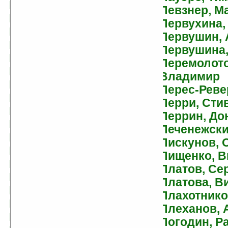
Багдерина, Светлана
Певзнер, М
Бадей, Сергей
Первухина,
Баженов, Виктор
Первушин, 
Балабуха, Андрей
Первушина,
Баллард, Джеймс
Перемолото
Балмер, Кеннет
Владимир
Банч, Кристофер
Перес-Реве
Баркер, Клайв
Перри, Сти
Барон, Алексей
Перрин, До
Басов, Николай
Печенежски
Батчер, Джим
Пискунов, 
Бахнов, Владлен
Пищенко, В
Бачило, Александр
Платов, Се
Бегемотов, Нестор
Платова, В
Белаш, Александр
Плахотнико
Белаш, Людмила
Плеханов, 
Белецкая, Екатерина
Погодин, Р