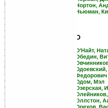
Юрьевич
Нортон, Ан
Андреева, Юлия
Ньюман, К
Андриенко, Владимир
Андронати, Ирина
Андронова, Лора
Аникин, Андрей
О
Анорин, Павел
Антонов, Антон
О'Найт, Нат
Апдайк, Джон
Обедин, Ви
Аренев(Пузий),
Овчинников
Владимир
Одоевский,
Артур, Роберт
Федорович
Арчер, Вадим
Одом, Мэл
Аскеров, Эльхан
Озерская, 
Асприн, Роберт
Олейников,
Асс, Павел
Оллстон, А
Астафьев, Виктор
Орехов, Ва