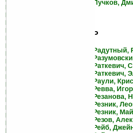
Пучков, Дм
Блэйлок, Джеймс
Бова, Бен
Богачев, Денис
Бойков, Владимир
Р
Васильевич
Болотников, Сергей
Радутный, 
Больных, Александр
Разумовски
Бондарев, Олег
Раткевич, 
Бор, Алекс
Раткевич, 
Борхес, Хорхе Луис
Раули, Кри
Бояндин, Константин
Ревва, Иго
Брайан, Дуглас
Резанова, 
Брайдер, Юрий
Резник, Ле
Брайт, Владимир
Резник, Ма
Браст, Стивен
Резов, Але
Браун, Саймон
Рейб, Джей
Брей, Патриция