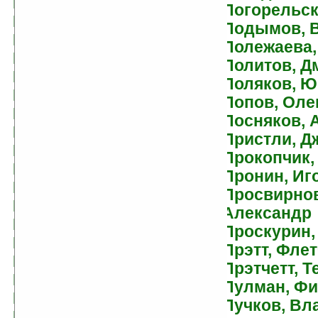
Белобров, Владимир
Погорельск
Белов, Руслан
Подымов, 
Белохвостов, Денис
Полежаева
Бенедиктов, Кирилл
Политов, Д
Бенилов, Евгений
Поляков, 
Беньковский, Виктор
Попов, Оле
Берг, Кэрол
Посняков, 
Берджесс, Энтони
Пристли, Д
Берестов, Валентин
Прокопчик,
Берроуз, Эдгар
Пронин, Иг
Бессонов, Алексей
Просвирнов
Бетанкур, Джон
Александр
Биггл-младший, Ллойд
Проскурин,
Бигль, Питер
Прэтт, Фле
Бир, Грег
Прэтчетт, Т
Бирюков, Александр
Пулман, Ф
Бишоф, Дэвид
Пучков, Вл
Блох, Роберт