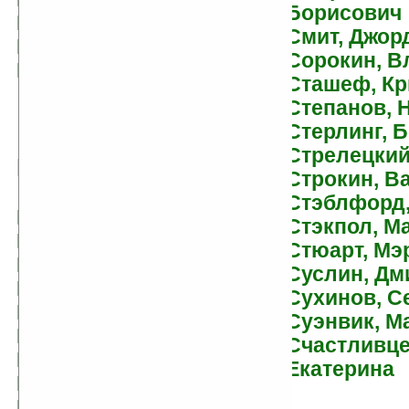
Борисович
Выставной, Владислав
Смит, Джор
Вэнс, Джек
Сорокин, 
Вязников, Павел
Сташеф, К
Степанов, 
Стерлинг, 
Стрелецкий
Г
Строкин, В
Стэблфорд,
Гавриленко, Василий
Стэкпол, М
Гаврилов, Дмитрий
Стюарт, Мэ
Гаврюченков, Юрий
Суслин, Дм
Галанина, Юлия
Сухинов, С
Галина, Мария
Суэнвик, М
Гамильтон, Лорел
Счастливце
Ганн, Джеймс
Екатерина
Гарднер, Джеймс Алан
Гарднер, Крэг Шоу