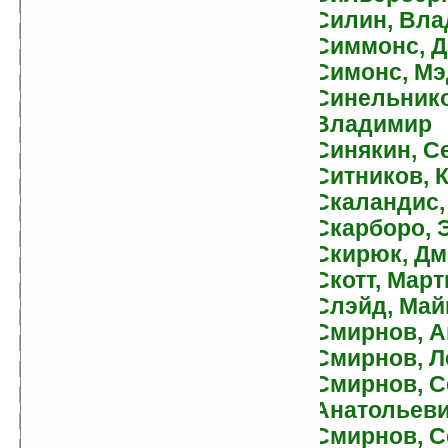
Волков, Алексей
Силин, Вла
Волков, Сергей
Симмонс, Д
Володихин, Дмитрий
Симонс, М
Волознев, Игорь
Синельнико
Волосатый, Максим
Владимир
Волынская, Илона
Синякин, С
Вольски, Пола
Ситников, 
Воробьев, Александр
Скаландис,
Воронин, Дмитрий
Скарборо, 
Воронина, Тамара
Скирюк, Дм
Воронков, Николай
Скотт, Март
Воскобойников,
Слэйд, Май
Валерий
Смирнов, 
Врочек, Шимун
Смирнов, Л
Вудинг, Крис
Смирнов, С
Вулф, Джин
Анатольев
Вурц, Дженни
Смирнов, С
Высоцкий, Михаил