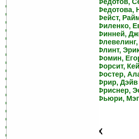
Федотов, С
дель Карло, Эрик
Федотова, 
Дельвиг, Антонина
Фейст, Рай
Демин, Валерий
Филенко, Е
Деннинг, Трой
Финней, Дж
Дерлет, Август
Флевелинг,
Джевага, Сергей
Флинт, Эри
Джевинский, Анджей
Фомин, Его
Джейкс, Джон
Форсит, Ке
Джеймисин, Нора К.
Фостер, Ал
Джеллис, Роберта
Фрир, Дэйв
Джентл, Мэри
Фриснер, Э
Джоблинг, Кертис
Фьюри, Мэг
Джойс, Бренда
Джонг, Эрика
Джонс, Даринда
Джонс, Джулия
Х
Джонс, Диана Уинн