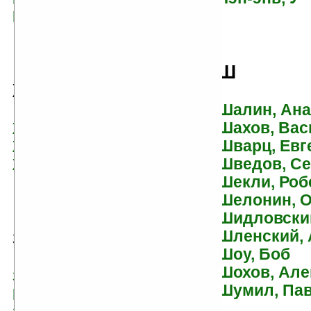
Еськов, Кирилл
Ш
Ж
Шалин, Ана
Шахов, Вас
Жвалевский, Андрей
Шварц, Евг
Жданов, Сергей
Шведов, Се
Желязны, Роджер
Шекли, Роб
Шелонин, О
Шидловски
Шленский, 
З
Шоу, Боб
Шохов, Але
Загоскин, Михаил
Шумил, Па
Николаевич