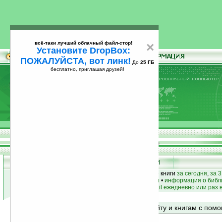
всё-таки лучший облачный файл-стор!
×
Установите DropBox:
ПОЖАЛУЙСТА, вот линк!
До
25 ГБ
бесплатно, приглашая друзей!
Установите
всё-таки лучший облачный файл-стор!
DropBox: ПОЖАЛУЙСТА, вот линк!
До
25
бесплатно, приглашая друзей!
ГБ
лучшие книги
•
популярные книги
• новые книги
за сегодня
,
за 3
книги по жанру
•
книги по авторам
•
информация о библ
простые
анонсы новых книг
на email ежедневно или раз 
Поиск по сайту и книгам с по