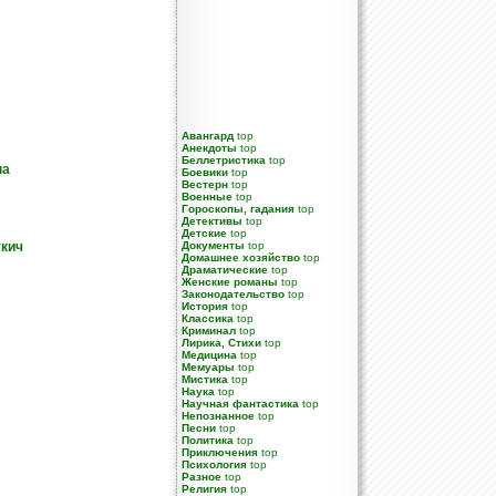
Авангард
top
Анекдоты
top
Беллетристика
top
на
Боевики
top
Вестерн
top
Военные
top
Гороскопы, гадания
top
Детективы
top
Детские
top
укич
Документы
top
Домашнее хозяйство
top
Драматические
top
Женские романы
top
Законодательство
top
История
top
Классика
top
Криминал
top
Лирика, Стихи
top
Медицина
top
Мемуары
top
Мистика
top
Наука
top
Научная фантастика
top
Непознанное
top
Песни
top
Политика
top
Приключения
top
Психология
top
Разное
top
Религия
top