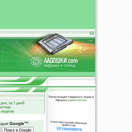
Регистрация товарного знака в
Украине
patent.km.ua
.
 дня
,
за 7 дней
иотеке
в неделю
и всё-таки лучший облачный
мощью
Google™
:
файл-стор:
Установите
DropBox уже
сегодня!
ПОЖАЛУЙСТА,