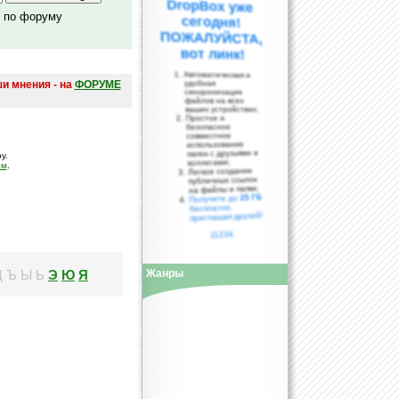
о по форуму
вот линк!
Автоматическая и
ши мнения - на
ФОРУМЕ
удобная
синхронизация
файлов на всех
ваших устройствах;
Простое и
безопасное
совместное
использование
папок с друзьями и
у.
коллегами;
ом
.
Легкое создание
публичных ссылок
на файлы и папки;
25 ГБ
Получите до
бесплатно,
приглашая друзей!
11234
Э
Ю
Я
Щ
Ъ
Ы
Ь
Жанры