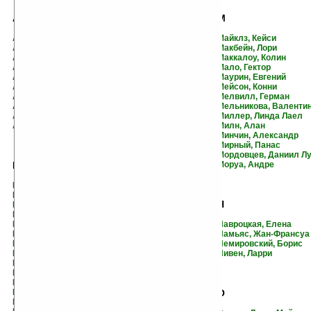
А
М
Абрамов, Федор
Майклз, Кейси
Аджи, Мурад
Макбейн, Лори
Адэр, Гилберт
Маккалоу, Колин
Акройд, Питер
Мало, Гектор
Акутагава, Рюноскэ
Маурин, Евгений
Алдан-Семенов, Андрей
Мейсон, Конни
Аленник, Энна
Мелвилл, Герман
Амаду, Жоржи
Мельникова, Валенти
Арсеньева, Елена
Миллер, Линда Лаел
Арцыбашев, Михаил
Милн, Алан
Минчин, Александр
Мирный, Панас
Мордовцев, Даниил Л
Б
Моруа, Андре
Барбьери, Элейн
Барикко, Алессандро
Н
Баркер, Клайв
Барская, Мария
Баттс, Колин
Навроцкая, Елена
Бахревский, Владислав
Намьяс, Жан-Франсуа
Беллоу, Сол
Немировский, Борис
Белобров, Владимир
Нивен, Ларри
Белохвостов, Денис
Болмат, Сергей
Браун, Вирджиния
Буровский, Андрей
О
Буссенар, Луи