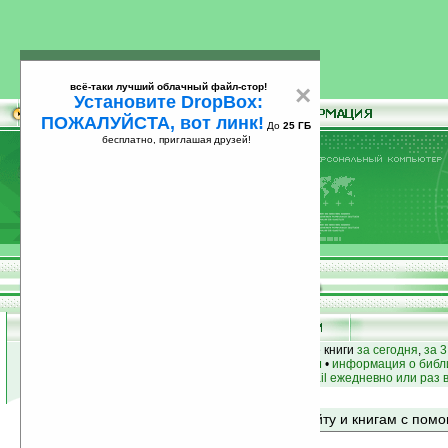
всё-таки лучший облачный файл-стор!
×
Установите DropBox:
ПОЖАЛУЙСТА, вот линк!
До
25 ГБ
бесплатно, приглашая друзей!
Установите
всё-таки лучший облачный файл-стор!
DropBox: ПОЖАЛУЙСТА, вот линк!
До
25
бесплатно, приглашая друзей!
ГБ
лучшие книги
•
популярные книги
• новые книги
за сегодня
,
за 3
книги по жанру
•
книги по авторам
•
информация о библ
простые
анонсы новых книг
на email ежедневно или раз 
Поиск по сайту и книгам с по