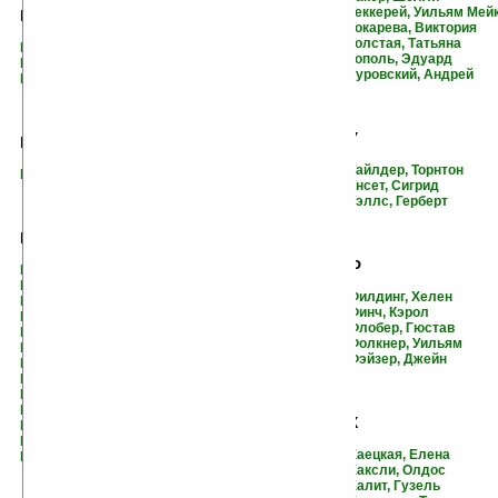
Теккерей, Уильям Мей
И
Токарева, Виктория
Толстая, Татьяна
Иванова, Юлия
Тополь, Эдуард
Иден, Дороти
Туровский, Андрей
Исигуро, Кадзуо
У
Й
Уайлдер, Торнтон
Йенсен, Йоханнес
Унсет, Сигрид
Уэллс, Герберт
К
Ф
Кальвино, Итало
Каннингем, Майкл
Филдинг, Хелен
Кассиль, Лев
Финч, Кэрол
Кейн, Андреа
Флобер, Гюстав
Кинселла, Софи
Фолкнер, Уильям
Коковин, Евгений
Фэйзер, Джейн
Кортасар, Хулио
Крелин, Юлий
Крестовский, Всеволод
Крузи, Дженнифер
Х
Крыжановская, Вера
Куин, Джулия
Хаецкая, Елена
Кунин, Владимир
Хаксли, Олдос
Халит, Гузель