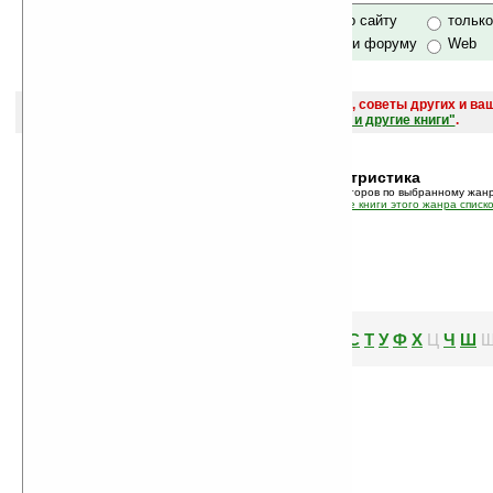
только по сайту
тольк
по сайту и форуму
Web
поиск
и обсуждение книг, новых, старых, лучших, советы других и ва
САЙТА "Книги, книги, и другие книги"
.
Жанр:
Беллетристика
В этом режиме показан список авторов по выбранному жанр
Так же вы можете просмотреть
все книги этого жанра списк
А
Б
В
Г
Д
Е
Ж
З
И
Й
К
Л
М
Н
О
П
Р
С
Т
У
Ф
Х
Ч
Ш
Ц