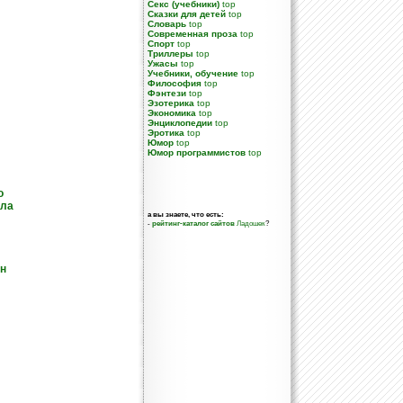
Секс (учебники)
top
Сказки для детей
top
Словарь
top
Современная проза
top
Спорт
top
Триллеры
top
Ужасы
top
Учебники, обучение
top
Философия
top
Фэнтези
top
Эзотерика
top
Экономика
top
Энциклопедии
top
Эротика
top
Юмор
top
Юмор программистов
top
о
ила
а вы знаете, что есть:
-
рейтинг-каталог сайтов
Ладошек
?
он