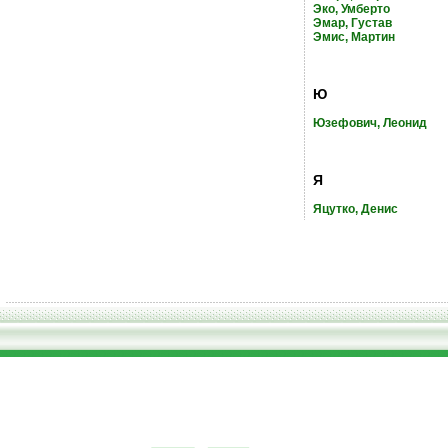
Эко, Умберто
Эмар, Густав
Эмис, Мартин
Ю
Юзефович, Леонид
Я
Яцутко, Денис