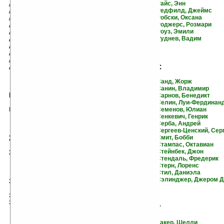
Даль, Роальд
Райс, Энн
де Бальзак, Оноре
Редфилд, Джеймс
де Лакло, Шодерло
Робски, Оксана
Джеймс, Элоиза
Роджерс, Розмари
Джоансен, Айрис
Роуз, Эмили
Джойс, Бренда
Руднев, Вадим
Донцова, Дарья
Дос Пассос, Джон
Дрюон, Морис
Дюма-отец, Александр
С
Санд, Жорж
Санин, Владимир
Е
Сарнов, Бенедикт
Селин, Луи-Фердинан
Елинек, Эльфрида
Семенов, Юлиан
Сенкевич, Генрик
Серба, Андрей
Сергеев-Ценский, Сер
Ж
Смит, Бобби
Стампас, Октавиан
Стейнбек, Джон
Жак, Кристиан
Стендаль, Фредерик
Стерн, Лоренс
Стил, Даниэла
Сэлинджер, Джером 
З
Задорнов, Николай Павлович
Знаменская, Алина
Т
Такер, Шелли