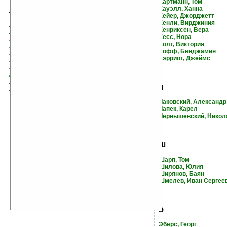
Хартманн, Том
Хауэлл, Ханна
Л
Хейер, Джорджетт
Хенли, Вирджиния
Ларина, Арина
Хенриксен, Вера
Ларни, Мартти
Хесс, Нора
Леблан, Морис
Холт, Виктория
Левандовский, Анатолий
Хофф, Бенджамин
Ли, Харпер
Хэрриот, Джеймс
Липатов, Виль
Литтон, Джози
Логинов, Святослав
Лоуренс, Дэвид Герберт
Ч
Лутс, Оскар
Чаковский, Александр
Чапек, Карел
Чернышевский, Никол
Ш
Шарп, Том
Шилова, Юлия
Ширянов, Баян
Шмелев, Иван Сергее
Э
Эберс, Георг