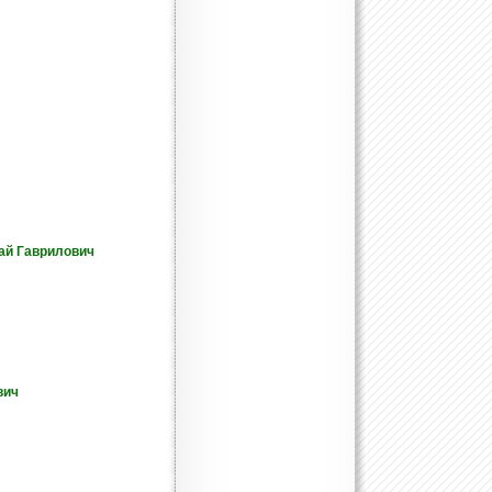
ай Гаврилович
вич