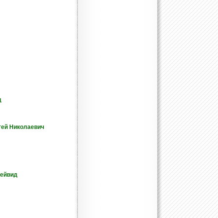
д
гей Николаевич
Дейвид