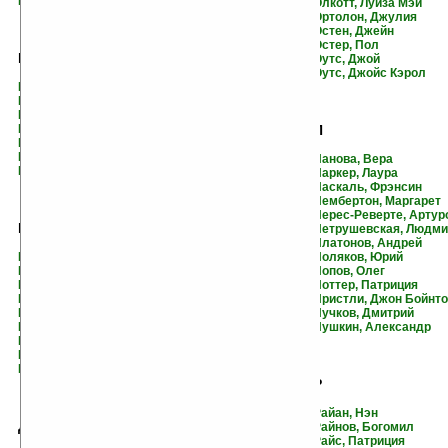
Бушнелл, Кэндес
Олкотт, Луиза Мэй
Ортолон, Джулия
Остен, Джейн
Остер, Пол
В
Оутс, Джой
Оутс, Джойс Кэрол
Валтари, Мика
Вишневский, Януш
Во, Ивлин
Войнич, Этель Лилиан
П
Вотрин, Валерий
Вудивисс, Кэтлин
Панова, Вера
Вулф, Вирджиния
Паркер, Лаура
Паскаль, Фрэнсин
Пембертон, Маргарет
Перес-Реверте, Артур
Г
Петрушевская, Людм
Платонов, Андрей
Гарди, Томас
Поляков, Юрий
Голдинг, Уильям
Попов, Олег
Голон, Анн и Серж
Поттер, Патриция
Горин, Григорий
Пристли, Джон Бойнт
Готорн, Натаниел
Пучков, Дмитрий
Гранин, Даниил
Пушкин, Александр
Грасс, Гюнтер
Грэхем, Линн
Гэблдон, Диана
Р
Райан, Нэн
Д
Райнов, Богомил
Райс, Патриция